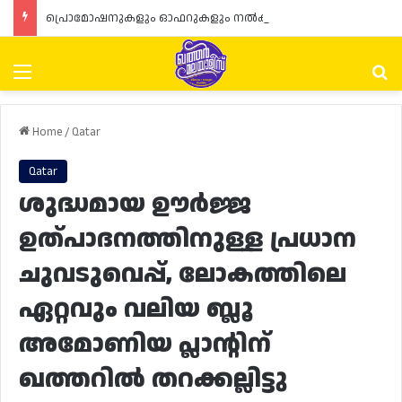
പ്രൊമോഷനുകളും ഓഫറുകളും നൽകുമ്പോൾ ഉപഭോക്താക്കളുടെ അവകാശങ്ങൾ ഉറപ്പാക്കണമെന്ന് ഖത്തർ വാണിജ്യ വ്യവസായ മന്ത്രാലയത്തിന്റെ (MoCI) നിർദ്ദേശം
Menu
Se
Home
/
Qatar
Qatar
ശുദ്ധമായ ഊർജ്ജ
ഉത്പാദനത്തിനുള്ള പ്രധാന
ചുവടുവെപ്പ്, ലോകത്തിലെ
ഏറ്റവും വലിയ ബ്ലൂ
അമോണിയ പ്ലാന്റിന്
ഖത്തറിൽ തറക്കല്ലിട്ടു