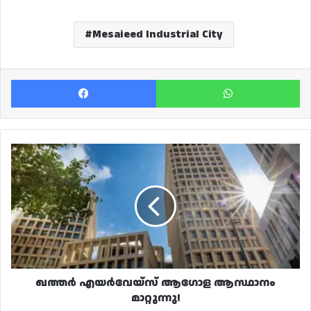
Mesaieed Industrial City
Facebook
Wh
ഖത്തർ
എയർവേയ്‌സ്
ആഗോള
ആസ്ഥാനം
മാറ്റുന്നു!
ഖത്തർ എയർവേയ്‌സ് ആഗോള ആസ്ഥാനം
മാറ്റുന്നു!