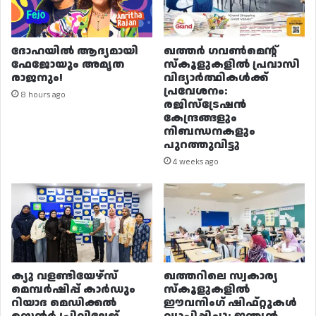
ദോഹയിൽ ആദ്യമായി
ഖത്തർ ഗവൺമെന്റ്
ഫേജോയും അമൃത
സ്കൂളുകളിൽ പ്രവാസി
രാജനും!
വിദ്യാർത്ഥികൾക്ക്
പ്രവേശനം:
8 hours ago
രജിസ്ട്രേഷൻ
കേന്ദ്രങ്ങളും
നിബന്ധനകളും
പുറത്തുവിട്ടു
4 weeks ago
ക്യു വളണ്ടിയേഴ്‌സ്
ഖത്തറിലെ സ്വകാര്യ
മെമ്പർഷിപ്പ് കാർഡും
സ്കൂളുകളിൽ
റിയാദ മെഡിക്കൽ
ഈവനിംഗ് ഷിഫ്റ്റുകൾ