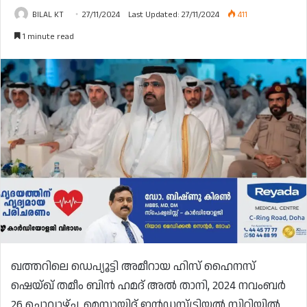
BILAL KT
27/11/2024
Last Updated: 27/11/2024
411
1 minute read
ഖത്തറിലെ ഡെപ്യൂട്ടി അമീറായ ഹിസ് ഹൈനസ്
ഷെയ്ഖ് തമീം ബിൻ ഹമദ് അൽ താനി, 2024 നവംബർ
26 ചൊവ്വാഴ്‌ച്ച, മെസായിദ് ഇൻഡസ്ട്രിയൽ സിറ്റിയിൽ