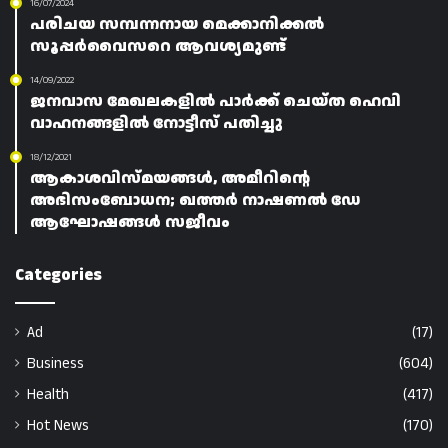
16/07/2024
പരിചയ സമ്പന്നനായ മെക്കാനിക്കൽ
സൂപ്പർവൈസറെ ആവശ്യമുണ്ട്
14/09/2022
ജനവാസ മേഖലകളിൽ പാർക്ക് ചെയ്ത ഹെവി
വാഹനങ്ങളിൽ നോട്ടീസ് പതിച്ചു
18/12/2021
ആകാശവിസ്മയങ്ങൾ, അമീറിന്റെ
അഭിസംബോധന; ഖത്തർ നാഷണൽ ഡേ
ആഘോഷങ്ങൾ സജീവം
Categories
Ad
(17)
Business
(604)
Health
(417)
Hot News
(170)