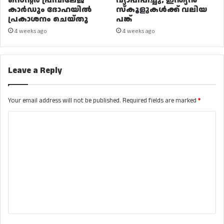
സെന്റർ പ്രിവിലേജ്
വ്യാപിപ്പിച്ചു; ഇന്ത്യൻ
കാർഡും ദോഹയിൽ
സ്കൂളുകൾക്ക് വലിയ
പ്രകാശനം ചെയ്തു
പങ്ക്
4 weeks ago
4 weeks ago
Leave a Reply
Your email address will not be published.
Required fields are marked
*
C
o
m
m
e
n
t
*