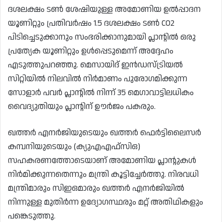
ദശലക്ഷം ടൺ ശേഷിയുള്ള അമോണിയ ഉൽപ്പാദന
യൂണിറ്റും പ്രതിവർഷം 1.5 ദശലക്ഷം ടൺ CO2
പിടിച്ചെടുക്കാനും സംഭരിക്കാനുമായി പ്ലാൻ്റിൽ ഒരു
പ്രത്യേക യൂണിറ്റും ഉൾപ്പെടുമെന്ന് അദ്ദേഹം
എടുത്തുപറഞ്ഞു. മെസായിദ് ഇൻഡസ്‌ട്രിയൽ
സിറ്റിയിൽ നിലവിൽ നിർമാണം പുരോഗമിക്കുന്ന
സോളാർ പവർ പ്ലാൻ്റിൽ നിന്ന് 35 മെഗാവാട്ടിലധികം
വൈദ്യുതിയും പ്ലാൻ്റിന് ഊർജം പകരും.
ഖത്തർ എനർജിയുടെയും ഖത്തർ ഫെർട്ടിലൈസർ
കമ്പനിയുടെയും (ക്യുഎഎഫ്‌സിഒ)
സഹകരണത്തോടെയാണ് അമോണിയ പ്ലാൻ്റുകൾ
നിർമിക്കുന്നതെന്നും മന്ത്രി കൂട്ടിച്ചേർത്തു. നിരവധി
മന്ത്രിമാരും സിഇഒമാരും ഖത്തർ എനർജിയിൽ
നിന്നുള്ള മുതിർന്ന ഉദ്യോഗസ്ഥരും മറ്റ് അതിഥികളും
പങ്കെടുത്തു.