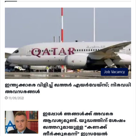
Job Vacancy
ഇന്ത്യക്കാരെ വിളിച്ച് ഖത്തർ എയർവേയ്‌സ്; നിരവധി
അവസരങ്ങൾ
11/09/2022
ഇപ്പോൾ ഞങ്ങൾക്ക് അവരെ
ആവശ്യമുണ്ട്. യുദ്ധത്തിന് ശേഷം
ഖത്തറുമായുള്ള “കണക്ക്
തീർക്കുമെന്ന്” ഇസ്രയേൽ