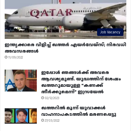
Job Vacancy
ഇന്ത്യക്കാരെ വിളിച്ച് ഖത്തർ എയർവേയ്‌സ്; നിരവധി
അവസരങ്ങൾ
11/09/2022
ഇപ്പോൾ ഞങ്ങൾക്ക് അവരെ
ആവശ്യമുണ്ട്. യുദ്ധത്തിന് ശേഷം
ഖത്തറുമായുള്ള “കണക്ക്
തീർക്കുമെന്ന്” ഇസ്രയേൽ
02/12/2023
ഖത്തറിൽ മൂന്ന് യുവാക്കൾ
വാഹനാപകടത്തിൽ മരണപ്പെട്ടു
27/03/2022