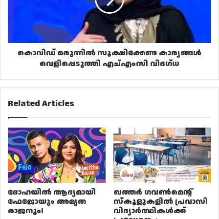
വെളിപ്പെടുത്തി
എച്എംസി
വിദഗ്ധ
കൊവിഡ് മരുന്നിൽ സൂക്ഷിക്കേണ്ട കാര്യങ്ങൾ
വെളിപ്പെടുത്തി എച്എംസി വിദഗ്ധ
Related Articles
ദോഹയിൽ ആദ്യമായി
ഖത്തർ ഗവൺമെന്റ്
ഫേജോയും അമൃത
സ്കൂളുകളിൽ പ്രവാസി
രാജനും!
വിദ്യാർത്ഥികൾക്ക്