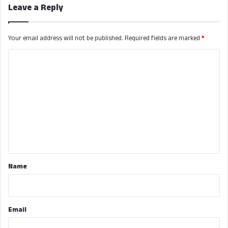
Leave a Reply
Your email address will not be published.
Required fields are marked
*
C
o
m
m
e
n
t
*
Name
Email