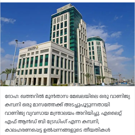
ദോഹ: ഖത്തറിൽ മുൻതാസ മേഖലയിലെ ഒരു വാണിജ്യ
കമ്പനി ഒരു മാസത്തേക്ക് അടച്ചുപൂട്ടുന്നതായി
വാണിജ്യ വ്യവസായ മന്ത്രാലയം അറിയിച്ചു. എലൈറ്റ്
എഫ് ആൻഡ് ബി ട്രേഡിംഗ് എന്ന കമ്പനി,
കാലഹരണപ്പെട്ട ഉൽപ്പന്നങ്ങളുടെ തീയതികൾ