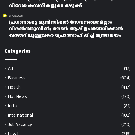
വിദേശ കമ്പനികളുടെ ഒഴുക്ക്
31/08/2025
പ്രധാനപ്പെട്ട മുനിസിപ്പൽ സേവനങ്ങളെല്ലാം
വിരൽത്തുമ്പിൽ; ഔൺ ആപ്പ് ഉപയോഗിക്കാൻ
ഖത്തറിലുള്ളവരെ പ്രോത്സാഹിപ്പിച്ച് മന്ത്രാലയം
Categories
Ad
(17)
Business
(604)
Health
(417)
Hot News
(170)
India
(81)
International
(182)
Job Vacancy
(210)
Legal
(216)