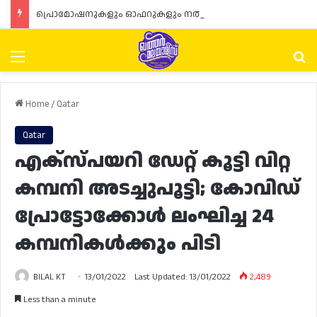
പ്രൊമോഷനുകളും ഓഫറുകളും നൽകുമ്പോൾ ഉപഭോക്താക്കളുടെ അവകാശങ്ങൾ ഉറപ്പാക്കണമെന്ന് ഖത്തർ വാണിജ്യ വ്യവസായ മന്ത്രാലയത്തിന്റെ (MoCI) നിർദ്ദേശം
Menu
Se
Home
/
Qatar
Qatar
എക്സ്പയറി ഡേറ്റ് കൂട്ടി വിറ്റ
കമ്പനി അടച്ചുപൂട്ടി; കോവിഡ്
പ്രോട്ടോക്കോൾ ലംഘിച്ച 24
കമ്പനികൾക്കും പിടി
BILAL KT
13/01/2022
Last Updated: 13/01/2022
2,489
Less than a minute