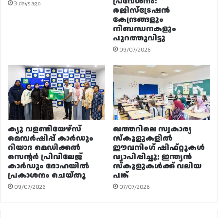
പ്രവേശനം:
3 days ago
രജിസ്ട്രേഷൻ
കേന്ദ്രങ്ങളും
നിബന്ധനകളും
പുറത്തുവിട്ടു
09/07/2026
ക്യു വളണ്ടിയേഴ്‌സ്
ഖത്തറിലെ സ്വകാര്യ
മെമ്പർഷിപ്പ് കാർഡും
സ്കൂളുകളിൽ
റിയാദ മെഡിക്കൽ
ഈവനിംഗ് ഷിഫ്റ്റുകൾ
സെന്റർ പ്രിവിലേജ്
വ്യാപിപ്പിച്ചു; ഇന്ത്യൻ
കാർഡും ദോഹയിൽ
സ്കൂളുകൾക്ക് വലിയ
പ്രകാശനം ചെയ്തു
പങ്ക്
09/07/2026
07/07/2026