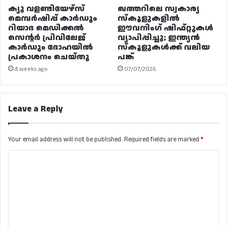
ക്യു വളണ്ടിയേഴ്‌സ്
ഖത്തറിലെ സ്വകാര്യ
മെമ്പർഷിപ്പ് കാർഡും
സ്കൂളുകളിൽ
റിയാദ മെഡിക്കൽ
ഈവനിംഗ് ഷിഫ്റ്റുകൾ
സെന്റർ പ്രിവിലേജ്
വ്യാപിപ്പിച്ചു; ഇന്ത്യൻ
കാർഡും ദോഹയിൽ
സ്കൂളുകൾക്ക് വലിയ
പ്രകാശനം ചെയ്തു
പങ്ക്
4 weeks ago
07/07/2026
Leave a Reply
Your email address will not be published.
Required fields are marked
*
C
o
m
m
e