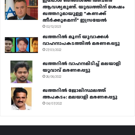
ഇപ്പോൾ ഞങ്ങൾക്ക് അവരെ
ആവശ്യമുണ്ട്. യുദ്ധത്തിന് ശേഷം
ഖത്തറുമായുള്ള “കണക്ക്
തീർക്കുമെന്ന്” ഇസ്രയേൽ
02/12/2023
ഖത്തറിൽ മൂന്ന് യുവാക്കൾ
വാഹനാപകടത്തിൽ മരണപ്പെട്ടു
27/03/2022
ഖത്തറിൽ വാഹനമിടിച്ച് മലയാളി
യുവാവ് മരണപ്പെട്ടു
26/06/2022
ഖത്തറിൽ ജോലിസ്ഥലത്ത്
അപകടം: മലയാളി മരണപ്പെട്ടു
04/07/2022