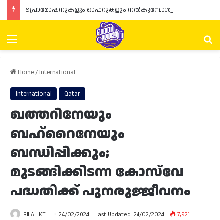
പ്രൊമോഷനുകളും ഓഫറുകളും നൽകുമ്പോൾ ഉപഭോക്താക്കളുടെ അവകാശങ്ങൾ ഉറപ്പാക്കണമെന്ന് ഖത്തർ വാണിജ്യ വ്യവസായ മന്ത്രാലയത്തിന്റെ (MoCI) നിർദ്ദേശം
Menu
Se
Home
/
International
International
Qatar
ഖത്തറിനേയും
ബഹ്‌റൈനേയും
ബന്ധിപ്പിക്കും;
മുടങ്ങിക്കിടന്ന കോസ്‌വേ
പദ്ധതിക്ക് പുനരുജ്ജീവനം
BILAL KT
24/02/2024
Last Updated: 24/02/2024
7,921