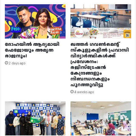
ദോഹയിൽ ആദ്യമായി
ഖത്തർ ഗവൺമെന്റ്
ഫേജോയും അമൃത
സ്കൂളുകളിൽ പ്രവാസി
രാജനും!
വിദ്യാർത്ഥികൾക്ക്
പ്രവേശനം:
2 days ago
രജിസ്ട്രേഷൻ
കേന്ദ്രങ്ങളും
നിബന്ധനകളും
പുറത്തുവിട്ടു
4 weeks ago