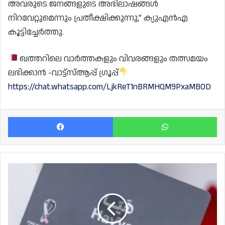
അവരുടെ ജനങ്ങളുടെ അഭിലാഷങ്ങൾ
നിറവേറ്റുമെന്നും പ്രതീക്ഷിക്കുന്നു,” ക്യുഎൻഎ
കൂട്ടിച്ചേർത്തു.
ഖത്തറിലെ വാർത്തകളും വിവരങ്ങളും തത്സമയം
ലഭിക്കാൻ -വാട്ട്സ്ആപ്പ് ഗ്രൂപ്പ്
https://chat.whatsapp.com/LjkReT1nBRMHQM9PxaMBOD
Facebook
Wh
ഹയ്യ
വിസയിൽ
ഇനി
ഖത്തറിൽ
തുടരാനാവില്ല