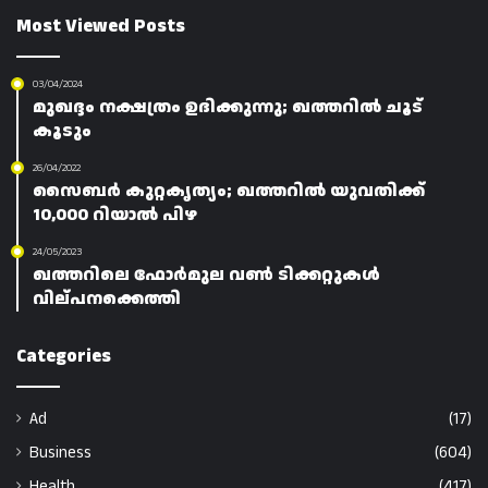
Most Viewed Posts
03/04/2024
മുഖദ്ദം നക്ഷത്രം ഉദിക്കുന്നു; ഖത്തറിൽ ചൂട്
കൂടും
26/04/2022
സൈബർ കുറ്റകൃത്യം; ഖത്തറിൽ യുവതിക്ക്
10,000 റിയാൽ പിഴ
24/05/2023
ഖത്തറിലെ ഫോർമുല വൺ ടിക്കറ്റുകൾ
വില്പനക്കെത്തി
Categories
Ad
(17)
Business
(604)
Health
(417)