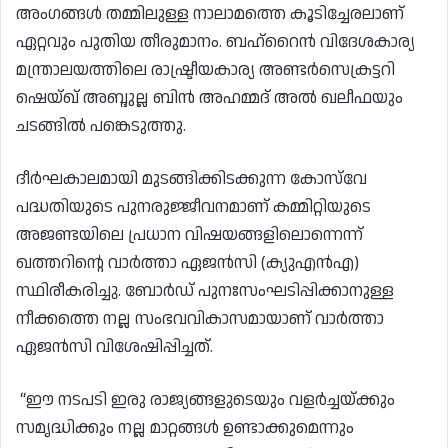
അംഗങ്ങൾ തമ്മിലുള്ള നാലാമത്തെ കൂടിച്ചേരലാണ്
ഏറ്റവും പുതിയ തീരുമാനം. ബഹ്‌റൈൻ വിദേശകാര്യ
മന്ത്രാലയത്തിലെ രാഷ്ട്രീയകാര്യ അണ്ടർസെക്രട്ടറി
ഷെയ്ഖ് അബ്ദുല്ല ബിൻ അഹമ്മദ് അൽ ഖലീഫയും
ചടങ്ങിൽ പങ്കെടുത്തു.
ദീർഘകാലമായി മുടങ്ങിക്കിടക്കുന്ന കോസ്‌വേ
പദ്ധതിയുടെ പുനരുജ്ജീവനമാണ് കമ്മിറ്റിയുടെ
അജണ്ടയിലെ പ്രധാന വിഷയങ്ങളിലൊന്നെന്ന്
ഖത്തറിൻ്റെ വാർത്താ ഏജൻസി (ക്യുഎൻഎ)
സ്ഥിരീകരിച്ചു. ബോർഡ് പുനഃസംഘടിപ്പിക്കാനുള്ള
നീക്കത്തെ നല്ല സംഭവവികാസമായാണ് വാർത്താ
ഏജൻസി വിശേഷിപ്പിച്ചത്.
“ഈ നടപടി ഇരു രാജ്യങ്ങളുടെയും വളർച്ചയ്ക്കും
സമൃദ്ധിക്കും നല്ല മാറ്റങ്ങൾ ഉണ്ടാക്കുമെന്നും