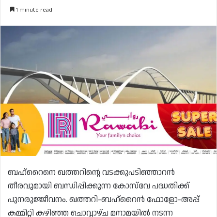
1 minute read
ബഹ്‌റൈനെ ഖത്തറിൻ്റെ വടക്കുപടിഞ്ഞാറൻ
തീരവുമായി ബന്ധിപ്പിക്കുന്ന കോസ്‌വേ പദ്ധതിക്ക്
പുനരുജ്ജീവനം. ഖത്തറി-ബഹ്‌റൈൻ ഫോളോ-അപ്പ്
കമ്മിറ്റി കഴിഞ്ഞ ചൊവ്വാഴ്ച മനാമയിൽ നടന്ന