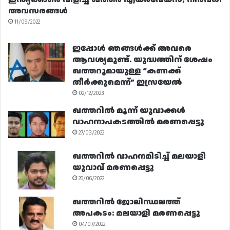
അവസരങ്ങൾ
11/09/2022
ഇപ്പോൾ ഞങ്ങൾക്ക് അവരെ
ആവശ്യമുണ്ട്. യുദ്ധത്തിന് ശേഷം
ഖത്തറുമായുള്ള “കണക്ക്
തീർക്കുമെന്ന്” ഇസ്രയേൽ
02/12/2023
ഖത്തറിൽ മൂന്ന് യുവാക്കൾ
വാഹനാപകടത്തിൽ മരണപ്പെട്ടു
27/03/2022
ഖത്തറിൽ വാഹനമിടിച്ച് മലയാളി
യുവാവ് മരണപ്പെട്ടു
26/06/2022
ഖത്തറിൽ ജോലിസ്ഥലത്ത്
അപകടം: മലയാളി മരണപ്പെട്ടു
04/07/2022