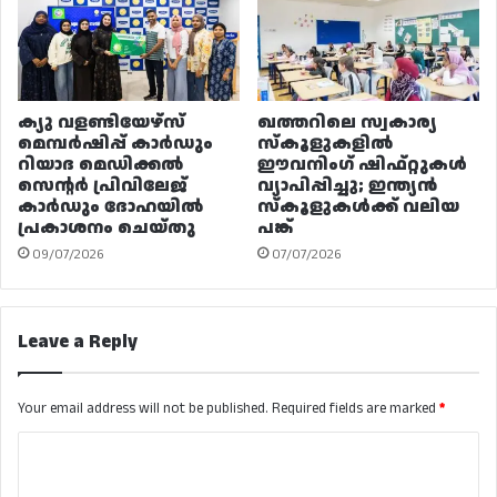
ക്യു വളണ്ടിയേഴ്‌സ്
ഖത്തറിലെ സ്വകാര്യ
മെമ്പർഷിപ്പ് കാർഡും
സ്കൂളുകളിൽ
റിയാദ മെഡിക്കൽ
ഈവനിംഗ് ഷിഫ്റ്റുകൾ
സെന്റർ പ്രിവിലേജ്
വ്യാപിപ്പിച്ചു; ഇന്ത്യൻ
കാർഡും ദോഹയിൽ
സ്കൂളുകൾക്ക് വലിയ
പ്രകാശനം ചെയ്തു
പങ്ക്
09/07/2026
07/07/2026
Leave a Reply
Your email address will not be published.
Required fields are marked
*
C
o