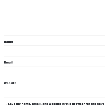
m
m
e
n
t
*
Name
Email
Website
Save my name, email, and website in this browser for the next