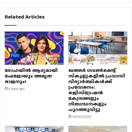
Related Articles
ദോഹയിൽ ആദ്യമായി
ഖത്തർ ഗവൺമെന്റ്
ഫേജോയും അമൃത
സ്കൂളുകളിൽ പ്രവാസി
രാജനും!
വിദ്യാർത്ഥികൾക്ക്
പ്രവേശനം:
4 days ago
രജിസ്ട്രേഷൻ
കേന്ദ്രങ്ങളും
നിബന്ധനകളും
പുറത്തുവിട്ടു
09/07/2026