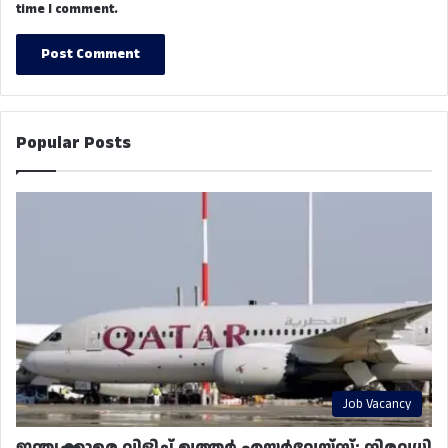
time I comment.
Popular Posts
Job Vacancy
ഇന്ത്യക്കാരെ വിളിച്ച് ഖത്തർ എയർവേയ്‌സ്; നിരവധി