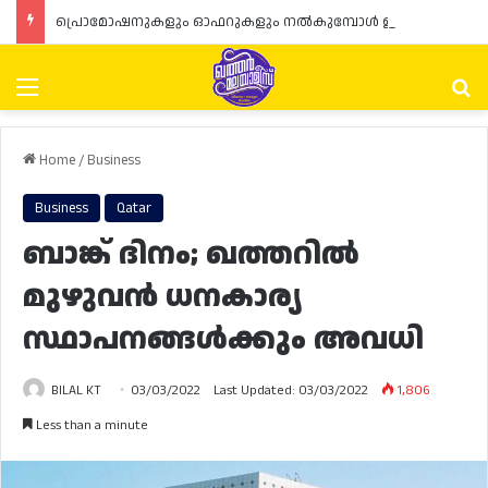
പ്രൊമോഷനുകളും ഓഫറുകളും നൽകുമ്പോൾ ഉപഭോക്താക്കളുടെ അവകാശങ്ങൾ ഉറപ്പാക്കണമെന്ന് ഖത്തർ വാണിജ്യ വ്യവസായ മന്ത്രാലയത്തിന്റെ (MoCI) നിർദ്ദേശം
Menu
Se
Home
/
Business
Business
Qatar
ബാങ്ക് ദിനം; ഖത്തറിൽ
മുഴുവൻ ധനകാര്യ
സ്ഥാപനങ്ങൾക്കും അവധി
BILAL KT
03/03/2022
Last Updated: 03/03/2022
1,806
Less than a minute