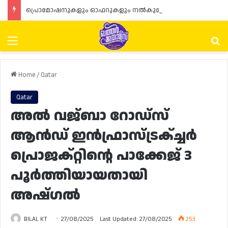
പ്രൊമോഷനുകളും ഓഫറുകളും നൽകുമ്പോൾ ഉപഭോക്താക്കളുടെ അവകാശങ്ങൾ ഉറപ്പാക്കണമെന്ന് ഖത്തർ വാണിജ്യ വ്യവസായ മന്ത്രാലയത്തിന്റെ (MoCI) നിർദ്ദേശം
Menu
Se
Home
/
Qatar
Qatar
അൽ വജ്‌ബാ റോഡ്‌സ്
ആൻഡ് ഇൻഫ്രാസ്ട്രക്ച്ചർ
പ്രൊജക്റ്റിന്റെ പാക്കേജ് 3
പൂർത്തിയായതായി
അഷ്ഗൽ
BILAL KT
27/08/2025
Last Updated: 27/08/2025
253