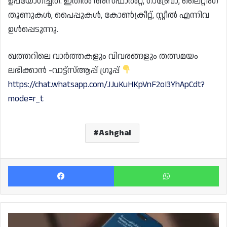
ഉപയോഗിച്ചത്. ഇതിൽ അസ്ഫാൽറ്റ്, ഗാബ്രോ, ലൈറ്റിംഗ്
തൂണുകൾ, പൈപ്പുകൾ, കോൺക്രീറ്റ്, സ്റ്റീൽ എന്നിവ
ഉൾപ്പെടുന്നു.
ഖത്തറിലെ വാർത്തകളും വിവരങ്ങളും തത്സമയം
ലഭിക്കാൻ -വാട്ട്സ്ആപ്പ് ഗ്രൂപ്പ്
https://chat.whatsapp.com/JJuKuHKpVnF2oI3YhApCdt?
mode=r_t
Ashghal
Facebook
Wh
മെട്രാഷ്