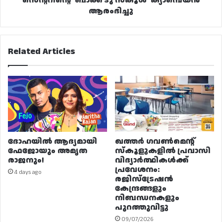
സെൻ്ററിൻ്റെ 'ബാക്ക് ടു സ്‌കൂൾ' ക്യാമ്പെയ്ൻ
ആരംഭിച്ചു
Related Articles
ദോഹയിൽ ആദ്യമായി
ഖത്തർ ഗവൺമെന്റ്
ഫേജോയും അമൃത
സ്കൂളുകളിൽ പ്രവാസി
രാജനും!
വിദ്യാർത്ഥികൾക്ക്
പ്രവേശനം:
4 days ago
രജിസ്ട്രേഷൻ
കേന്ദ്രങ്ങളും
നിബന്ധനകളും
പുറത്തുവിട്ടു
09/07/2026