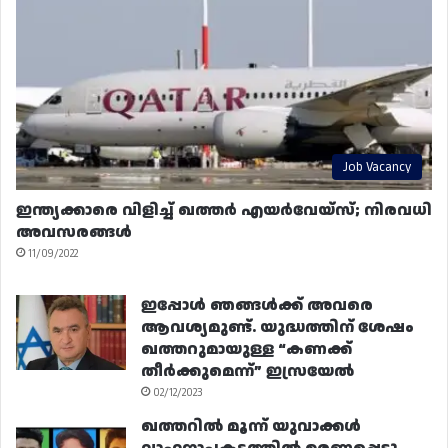
Job Vacancy
ഇന്ത്യക്കാരെ വിളിച്ച് ഖത്തർ എയർവേയ്‌സ്; നിരവധി
അവസരങ്ങൾ
11/09/2022
ഇപ്പോൾ ഞങ്ങൾക്ക് അവരെ
ആവശ്യമുണ്ട്. യുദ്ധത്തിന് ശേഷം
ഖത്തറുമായുള്ള “കണക്ക്
തീർക്കുമെന്ന്” ഇസ്രയേൽ
02/12/2023
ഖത്തറിൽ മൂന്ന് യുവാക്കൾ