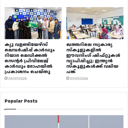
ക്യു വളണ്ടിയേഴ്‌സ്
ഖത്തറിലെ സ്വകാര്യ
മെമ്പർഷിപ്പ് കാർഡും
സ്കൂളുകളിൽ
റിയാദ മെഡിക്കൽ
ഈവനിംഗ് ഷിഫ്റ്റുകൾ
സെന്റർ പ്രിവിലേജ്
വ്യാപിപ്പിച്ചു; ഇന്ത്യൻ
കാർഡും ദോഹയിൽ
സ്കൂളുകൾക്ക് വലിയ
പ്രകാശനം ചെയ്തു
പങ്ക്
09/07/2026
07/07/2026
Popular Posts