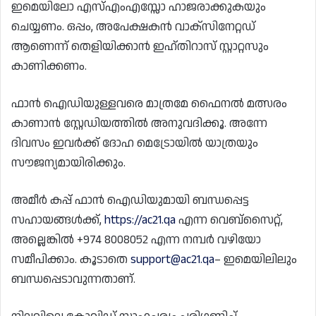
ഇമെയിലോ എസ്എംഎസ്സോ ഹാജരാക്കുകയും
ചെയ്യണം. ഒപ്പം, അപേക്ഷകൻ വാക്സിനേറ്റഡ്
ആണെന്ന് തെളിയിക്കാൻ ഇഹ്തിറാസ് സ്റ്റാറ്റസും
കാണിക്കണം.
ഫാൻ ഐഡിയുള്ളവരെ മാത്രമേ ഫൈനൽ മത്സരം
കാണാൻ സ്റ്റേഡിയത്തിൽ അനുവദിക്കൂ. അന്നേ
ദിവസം ഇവർക്ക് ദോഹ മെട്രോയിൽ യാത്രയും
സൗജന്യമായിരിക്കും.
അമീർ കപ്പ് ഫാൻ ഐഡിയുമായി ബന്ധപ്പെട്ട
സഹായങ്ങൾക്ക്,
https://ac21.qa
എന്ന വെബ്സൈറ്റ്,
അല്ലെങ്കിൽ +974 8008052 എന്ന നമ്പർ വഴിയോ
സമീപിക്കാം. കൂടാതെ
support@ac21.qa
– ഇമെയിലിലും
ബന്ധപ്പെടാവുന്നതാണ്.