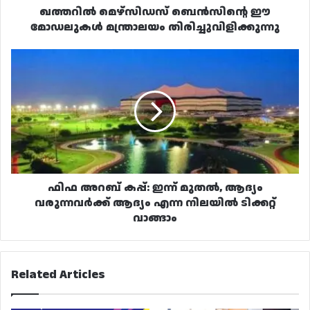
ഖത്തറിൽ മെഴ്‌സിഡസ് ബെൻസിന്റെ ഈ
മോഡലുകൾ മന്ത്രാലയം തിരിച്ചുവിളിക്കുന്നു
ഫിഫ
അറബ്
കപ്പ്:
ഇന്ന്
മുതൽ,
ആദ്യം
വരുന്നവർക്ക്
ആദ്യം
എന്ന
നിലയിൽ
ഫിഫ അറബ് കപ്പ്: ഇന്ന് മുതൽ, ആദ്യം
ടിക്കറ്റ്
വരുന്നവർക്ക് ആദ്യം എന്ന നിലയിൽ ടിക്കറ്റ്
വാങ്ങാം
വാങ്ങാം
Related Articles