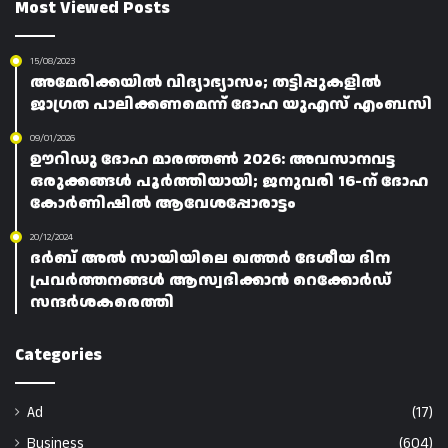
Most Viewed Posts
15/08/2023
അമേരിക്കയിൽ വിദ്യാഭ്യാസം; തട്ടിപ്പുകളിൽ
ജാഗ്രത പാലിക്കണമെന്ന് ദോഹ യുഎസ് എംബസി
09/01/2026
ഊറിഡു ദോഹ മാരത്തൺ 2026: അവസാനവട്ട
ഒരുക്കങ്ങൾ പൂർത്തിയായി; ജനുവരി 16-ന് ദോഹ
കോർണിഷിൽ ആവേശപ്പോരാട്ടം
20/12/2024
ദർബ് അൽ സായിയിലെ ഖത്തർ ദേശീയ ദിന
പ്രവർത്തനങ്ങൾ ആസ്വദിക്കാൻ റെക്കോർഡ്
സന്ദർശകരെത്തി
Categories
Ad
(17)
Business
(604)