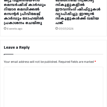
ക്യു വളണ്ടിയേഴ്‌സ്
ഖത്തറിലെ സ്വകാര്യ
മെമ്പർഷിപ്പ് കാർഡും
സ്കൂളുകളിൽ
റിയാദ മെഡിക്കൽ
ഈവനിംഗ് ഷിഫ്റ്റുകൾ
സെന്റർ പ്രിവിലേജ്
വ്യാപിപ്പിച്ചു; ഇന്ത്യൻ
കാർഡും ദോഹയിൽ
സ്കൂളുകൾക്ക് വലിയ
പ്രകാശനം ചെയ്തു
പങ്ക്
4 weeks ago
07/07/2026
Leave a Reply
Your email address will not be published.
Required fields are marked
*
C
o
m
m
e
n