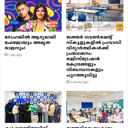
ദോഹയിൽ ആദ്യമായി
ഖത്തർ ഗവൺമെന്റ്
ഫേജോയും അമൃത
സ്കൂളുകളിൽ പ്രവാസി
രാജനും!
വിദ്യാർത്ഥികൾക്ക്
പ്രവേശനം:
1 day ago
രജിസ്ട്രേഷൻ
കേന്ദ്രങ്ങളും
നിബന്ധനകളും
പുറത്തുവിട്ടു
4 weeks ago