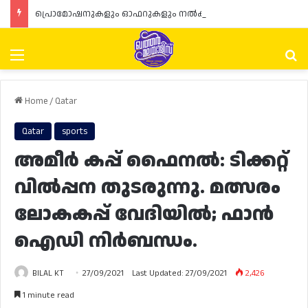
പ്രൊമോഷനുകളും ഓഫറുകളും നൽകുമ്പോൾ ഉപഭോക്താക്കളുടെ അവകാശങ്ങൾ ഉറപ്പാക്കണമെന്ന് ഖത്തർ വാണിജ്യ വ്യവസായ മന്ത്രാലയത്തിന്റെ (MoCI) നിർദ്ദേശം
Menu
Se
Home
/
Qatar
Qatar
sports
അമീർ കപ്പ് ഫൈനൽ: ടിക്കറ്റ്
വിൽപ്പന തുടരുന്നു. മത്സരം
ലോകകപ്പ്‌ വേദിയിൽ; ഫാൻ
ഐഡി നിർബന്ധം.
BILAL KT
27/09/2021
Last Updated: 27/09/2021
2,426
1 minute read