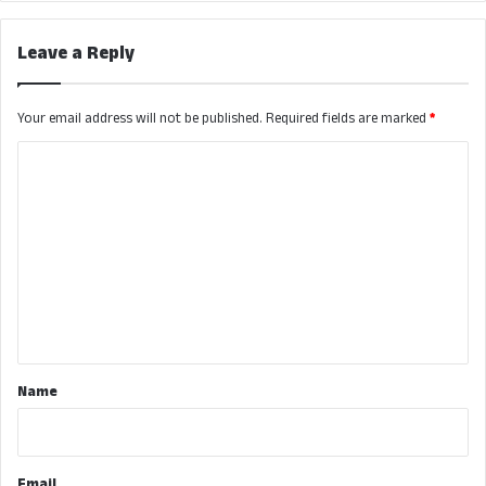
Leave a Reply
Your email address will not be published.
Required fields are marked
*
C
o
m
m
e
n
t
*
Name
Email