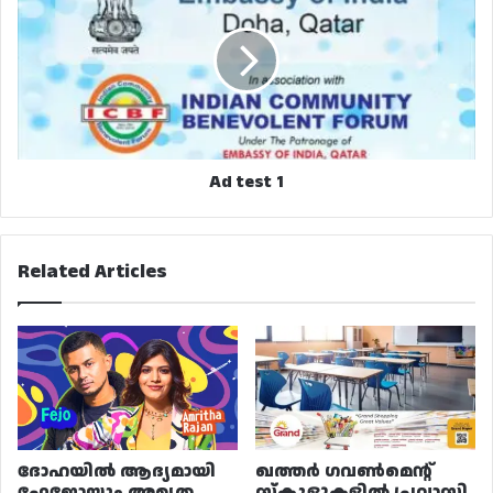
1
Ad test 1
Related Articles
ദോഹയിൽ ആദ്യമായി
ഖത്തർ ഗവൺമെന്റ്
ഫേജോയും അമൃത
സ്കൂളുകളിൽ പ്രവാസി