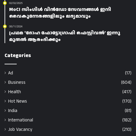
02/02/2025
MoCI സിംഗിൾ വിൻഡോ സേവനങ്ങൾ ഇനി
വൈകുന്നേരങ്ങളിലും ലഭ്യമാവും
08/11/2024
പ്രഥമ ‘ദോഹ ഫോട്ടോഗ്രാഫി ഫെസ്റ്റിവൽ’ ഇന്നു
മുതൽ ആരംഭിക്കും
Categories
Ad
(17)
Business
(604)
Health
(417)
Hot News
(170)
India
(81)
International
(182)
Job Vacancy
(210)