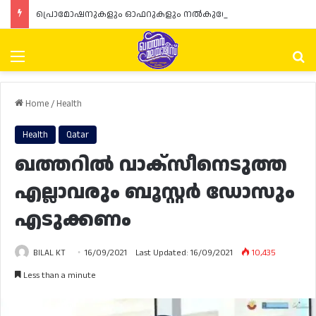
പ്രൊമോഷനുകളും ഓഫറുകളും നൽകുമ്പോൾ ഉപഭോക്താക്കളുടെ അവകാശങ്ങൾ ഉറപ്പാക്കണമെന്ന് ഖത്തർ വാണിജ്യ വ്യവസായ മന്ത്രാലയത്തിന്റെ (MoCI) നിർദ്ദേശം
Menu
Se
Home
/
Health
Health
Qatar
ഖത്തറിൽ വാക്സീനെടുത്ത
എല്ലാവരും ബൂസ്റ്റർ ഡോസും
എടുക്കണം
BILAL KT
16/09/2021
Last Updated: 16/09/2021
10,435
Less than a minute