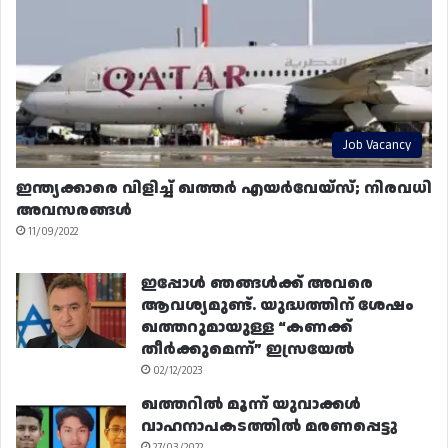
Job Vacancy
ഇന്ത്യക്കാരെ വിളിച്ച് ഖത്തർ എയർവേയ്‌സ്; നിരവധി
അവസരങ്ങൾ
11/09/2022
ഇപ്പോൾ ഞങ്ങൾക്ക് അവരെ
ആവശ്യമുണ്ട്. യുദ്ധത്തിന് ശേഷം
ഖത്തറുമായുള്ള “കണക്ക്
തീർക്കുമെന്ന്” ഇസ്രയേൽ
02/12/2023
ഖത്തറിൽ മൂന്ന് യുവാക്കൾ
വാഹനാപകടത്തിൽ മരണപ്പെട്ടു
27/03/2022