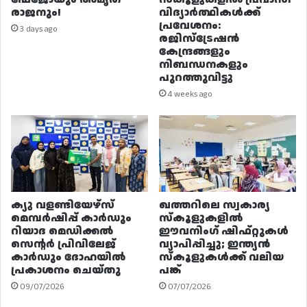
രാജനും!
വിദ്യാർത്ഥികൾക്ക്
പ്രവേശനം:
3 days ago
രജിസ്ട്രേഷൻ
കേന്ദ്രങ്ങളും
നിബന്ധനകളും
പുറത്തുവിട്ടു
4 weeks ago
ക്യു വളണ്ടിയേഴ്‌സ്
ഖത്തറിലെ സ്വകാര്യ
മെമ്പർഷിപ്പ് കാർഡും
സ്കൂളുകളിൽ
റിയാദ മെഡിക്കൽ
ഈവനിംഗ് ഷിഫ്റ്റുകൾ
സെന്റർ പ്രിവിലേജ്
വ്യാപിപ്പിച്ചു; ഇന്ത്യൻ
കാർഡും ദോഹയിൽ
സ്കൂളുകൾക്ക് വലിയ
പ്രകാശനം ചെയ്തു
പങ്ക്
09/07/2026
07/07/2026