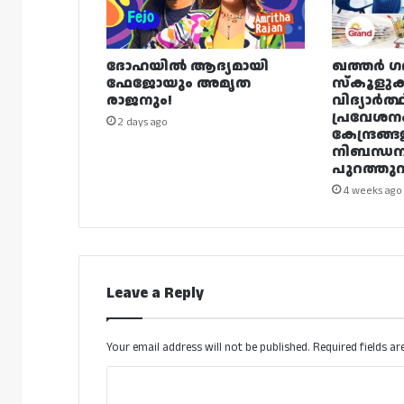
ദോഹയിൽ ആദ്യമായി
ഖത്തർ ഗ
ഫേജോയും അമൃത
സ്കൂളുക
രാജനും!
വിദ്യാർത്
പ്രവേശന
2 days ago
കേന്ദ്രങ്ങ
നിബന്ധ
പുറത്തുവി
4 weeks ago
Leave a Reply
Your email address will not be published.
Required fields a
C