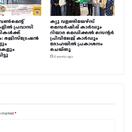
വൺമെന്റ്
ക്യു വളണ്ടിയേഴ്‌സ്
ളിൽ പ്രവാസി
മെമ്പർഷിപ്പ് കാർഡും
ഥികൾക്ക്
റിയാദ മെഡിക്കൽ സെന്റർ
ം: രജിസ്ട്രേഷൻ
പ്രിവിലേജ് കാർഡും
ളും
ദോഹയിൽ പ്രകാശനം
നകളും
ചെയ്തു
ട്ടു
4 weeks ago
re marked
*