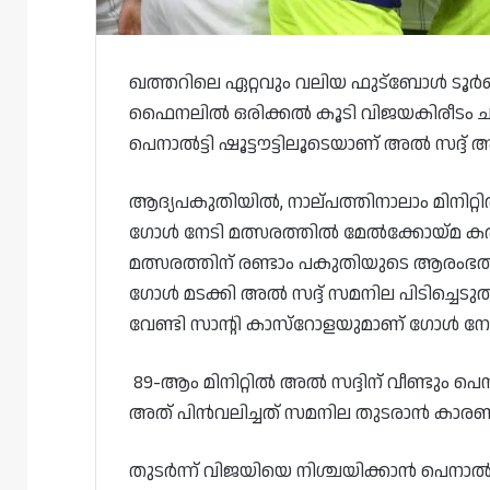
ഖത്തറിലെ ഏറ്റവും വലിയ ഫുട്‌ബോൾ ടൂർണമെ
ഫൈനലിൽ ഒരിക്കൽ കൂടി വിജയകിരീടം ചൂട
പെനാൽട്ടി ഷൂട്ടൗട്ടിലൂടെയാണ് അൽ സദ്ദ്
ആദ്യപകുതിയിൽ, നാല്പത്തിനാലാം മിനിറ്റി
ഗോൾ നേടി മത്സരത്തിൽ മേൽക്കോയ്മ ക
മത്സരത്തിന് രണ്ടാം പകുതിയുടെ ആരംഭത്തി
ഗോൾ മടക്കി അൽ സദ്ദ് സമനില പിടിച്ചെടുത്ത
വേണ്ടി സാന്റി കാസ്റോളയുമാണ് ഗോൾ നേ
89-ആം മിനിറ്റിൽ അൽ സദ്ദിന് വീണ്ടും പെനാ
അത് പിൻവലിച്ചത് സമനില തുടരാൻ കാര
തുടർന്ന് വിജയിയെ നിശ്ചയിക്കാൻ പെനാൽട്ടി