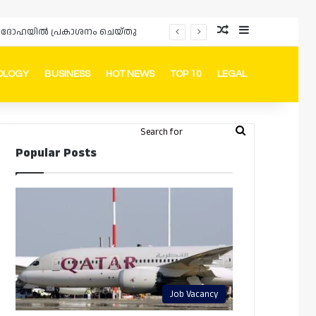
Random Article
Sidebar
ർഡും ദോഹയിൽ പ്രകാശനം ചെയ്തു
OLOGY
BUSINESS
HOT NEWS
TOP 10
LEGAL
ook
stagram
Telegram
Whatsapp
Random Article
Switch skin
Search
Login
Popular Posts
for
Job Vacancy