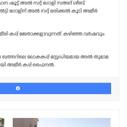
 ഷൂട്ട് അൽ സദ്ദ് ഗോളി സഅദ് ശീബ്
്ടി ഗോളിന് അൽ സദ്ദ് ഒരിക്കൽ കൂടി അമീർ
രി കപ്പ് ജേതാക്കളാവുന്നത്. കഴിഞ്ഞ വർഷവും
 ഖത്തറിലെ ലോകകപ്പ് സ്റ്റേഡിയമായ അൽ തുമാമ
ിയായി അമീർ കപ്പ് ഫൈനൽ.
Facebook
മുൻസിപ്പാലിറ്റിയുടെ
അറ്റകുറ്റപ്പണികൾ,