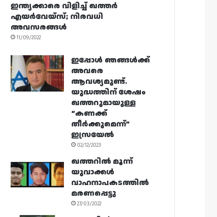
ഇന്ത്യക്കാരെ വിളിച്ച് ഖത്തർ
എയർവേയ്‌സ്; നിരവധി
അവസരങ്ങൾ
11/09/2022
ഇപ്പോൾ ഞങ്ങൾക്ക്
അവരെ
ആവശ്യമുണ്ട്.
യുദ്ധത്തിന് ശേഷം
ഖത്തറുമായുള്ള
“കണക്ക്
തീർക്കുമെന്ന്”
ഇസ്രയേൽ
02/12/2023
ഖത്തറിൽ മൂന്ന്
യുവാക്കൾ
വാഹനാപകടത്തിൽ
മരണപ്പെട്ടു
27/03/2022