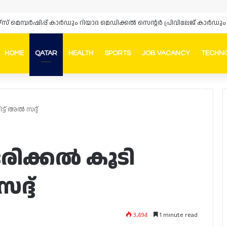
ഴ്‌സ് മെമ്പർഷിപ്പ് കാർഡും റിയാദ മെഡിക്കൽ സെന്റർ പ്രിവിലേജ് കാ
HOME
QATAR
HEALTH
SPORTS
JOB VACANCY
TECHN
Faceb
In
്ട് അൽ സദ്ദ്
രിക്കൽ കൂടി
ദ്ദ്
3,494
1 minute read