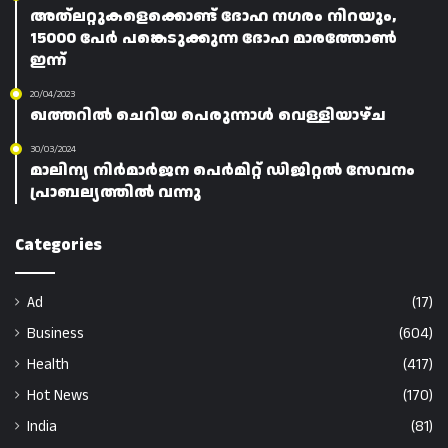
അത്ലറ്റുകളെക്കൊണ്ട് ദോഹ നഗരം നിറയും,
15000 പേർ പങ്കെടുക്കുന്ന ദോഹ മാരത്തോൺ
ഇന്ന്
20/04/2023
ഖത്തറിൽ ചെറിയ പെരുന്നാൾ വെള്ളിയാഴ്ച
30/03/2024
മാലിന്യ നിർമാർജന പെർമിറ്റ് ഡിജിറ്റൽ സേവനം
പ്രാബല്യത്തിൽ വന്നു
Categories
Ad
(17)
Business
(604)
Health
(417)
Hot News
(170)
India
(81)