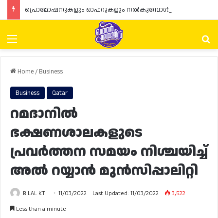
പ്രൊമോഷനുകളും ഓഫറുകളും നൽകുമ്പോൾ ഉപഭോക്താക്കളുടെ അവകാശങ്ങൾ ഉറപ്പാക്കണമെന്ന് ഖത്തർ വാണിജ്യ വ്യവസായ മന്ത്രാലയത്തിന്റെ (MoCI) നിർദ്ദേശം
Menu
Se
Home
/
Business
Business
Qatar
റമദാനിൽ
ഭക്ഷണശാലകളുടെ
പ്രവർത്തന സമയം നിശ്ചയിച്ച്
അൽ റയ്യാൻ മുൻസിപ്പാലിറ്റി
BILAL KT
11/03/2022
Last Updated: 11/03/2022
3,522
Less than a minute