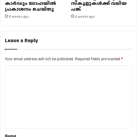
കാർഡും ദോഹയിൽ
സ്കൂളുകൾക്ക് വലിയ
പ്രകാശനം ചെയ്തു
പങ്ക്
4 weeks ago
4 weeks ago
Leave a Reply
Your email address will not be published.
Required fields are marked
*
C
o
m
m
e
n
t
*
Name