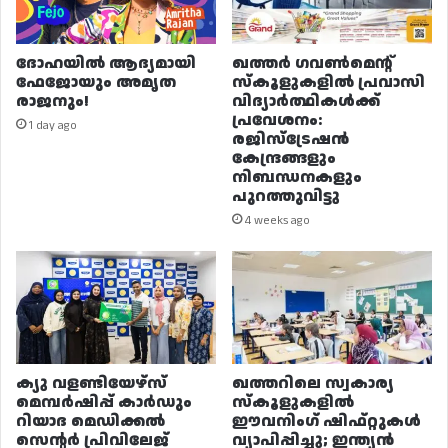
ദോഹയിൽ ആദ്യമായി
ഖത്തർ ഗവൺമെന്റ്
ഫേജോയും അമൃത
സ്കൂളുകളിൽ പ്രവാസി
രാജനും!
വിദ്യാർത്ഥികൾക്ക്
പ്രവേശനം:
1 day ago
രജിസ്ട്രേഷൻ
കേന്ദ്രങ്ങളും
നിബന്ധനകളും
പുറത്തുവിട്ടു
4 weeks ago
ക്യു വളണ്ടിയേഴ്‌സ്
ഖത്തറിലെ സ്വകാര്യ
മെമ്പർഷിപ്പ് കാർഡും
സ്കൂളുകളിൽ
റിയാദ മെഡിക്കൽ
ഈവനിംഗ് ഷിഫ്റ്റുകൾ
സെന്റർ പ്രിവിലേജ്
വ്യാപിപ്പിച്ചു; ഇന്ത്യൻ