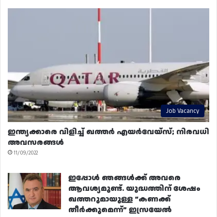
Job Vacancy
ഇന്ത്യക്കാരെ വിളിച്ച് ഖത്തർ എയർവേയ്‌സ്; നിരവധി
അവസരങ്ങൾ
11/09/2022
ഇപ്പോൾ ഞങ്ങൾക്ക് അവരെ
ആവശ്യമുണ്ട്. യുദ്ധത്തിന് ശേഷം
ഖത്തറുമായുള്ള “കണക്ക്
തീർക്കുമെന്ന്” ഇസ്രയേൽ