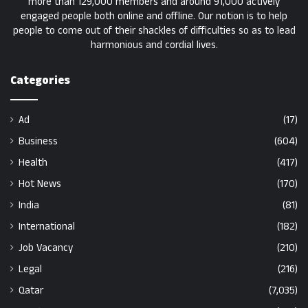
more than 129,000 members and around 91,000 actively
engaged people both online and offline. Our notion is to help
people to come out of their shackles of difficulties so as to lead
harmonious and cordial lives.
Categories
Ad
(17)
Business
(604)
Health
(417)
Hot News
(170)
India
(81)
International
(182)
Job Vacancy
(210)
Legal
(216)
Qatar
(7,035)