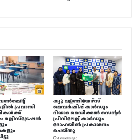
വൺമെന്റ്
ക്യു വളണ്ടിയേഴ്‌സ്
ളിൽ പ്രവാസി
മെമ്പർഷിപ്പ് കാർഡും
ഥികൾക്ക്
റിയാദ മെഡിക്കൽ സെന്റർ
ം: രജിസ്ട്രേഷൻ
പ്രിവിലേജ് കാർഡും
ളും
ദോഹയിൽ പ്രകാശനം
നകളും
ചെയ്തു
ട്ടു
4 weeks ago