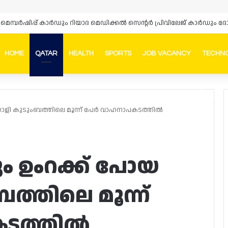
‌സ് മെമ്പർഷിപ്പ് കാർഡും റിയാദ മെഡിക്കൽ സെന്റർ പ്രിവിലേജ് കാർഡു
HOME
QATAR
HEALTH
SPORTS
JOB VACANCY
TECHN
Faceb
In
ലയാളി കുടുംബത്തിലെ മൂന്ന് പേർ വാഹനാപകടത്തിൽ
ും ഉംറക്ക് പോയ
ത്തിലെ മൂന്ന്
ടത്തിൽ