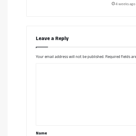
4 weeks ago
Leave a Reply
Your email address will not be published.
Required fields a
C
o
m
m
e
n
t
*
Name