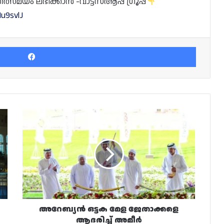
യം ലഭിക്കാൻ -വാട്ട്സ്ആപ്പ് ഗ്രൂപ്പ്
u9svlJ
Facebook
അറേബ്യൻ
ഒട്ടക
മേള
ജേതാക്കളെ
ആദരിച്ച്
അമീർ
അറേബ്യൻ ഒട്ടക മേള ജേതാക്കളെ
ആദരിച്ച് അമീർ