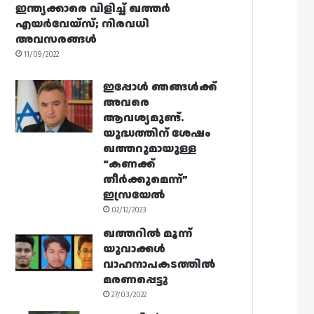
ഇന്ത്യക്കാരെ വിളിച്ച് ഖത്തർ
എയർവേയ്‌സ്; നിരവധി
അവസരങ്ങൾ
11/09/2022
ഇപ്പോൾ ഞങ്ങൾക്ക്
അവരെ
ആവശ്യമുണ്ട്.
യുദ്ധത്തിന് ശേഷം
ഖത്തറുമായുള്ള
“കണക്ക്
തീർക്കുമെന്ന്”
ഇസ്രയേൽ
02/12/2023
ഖത്തറിൽ മൂന്ന്
യുവാക്കൾ
വാഹനാപകടത്തിൽ
മരണപ്പെട്ടു
27/03/2022