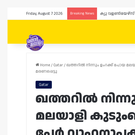
Friday, August 7 2026
Breaking News
ക്യു വളണ്ടിയേഴ്
Home
/
Qatar
/
ഖത്തറിൽ നിന്നും ഉംറക്ക് പോയ മ
മരണപ്പെട്ടു
Qatar
ഖത്തറിൽ നിന്ന
മലയാളി കുടുംബ
പേർ വാഹനാപക