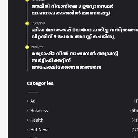
അമീരി ദിവാനിലെ 3 ഉദ്യോഗസ്ഥർ
വാഹനാപകടത്തിൽ മരണപ്പെട്ടു
10/05/2022
ഫിഫ ലോകകപ്പ് ലോഗോ പതിച്ച വസ്ത്രങ്ങ
വിറ്റതിന് 5 പേരെ അറസ്റ്റ് ചെയ്തു
21/09/2021
മെട്രാഷ്2 വിൽ നാഷണൽ അഡ്രസ്സ്
സർട്ടിഫിക്കറ്റിന്
അപേക്ഷിക്കേണ്ടതെങ്ങനെ
Categories
Ad
(1
Business
(60
Health
(41
Hot News
(17