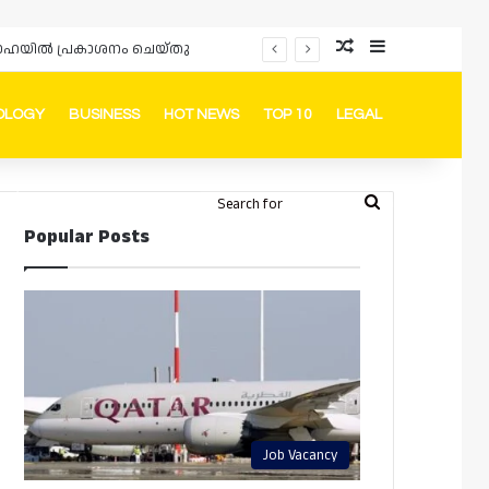
Random Article
Sidebar
ം ദോഹയിൽ പ്രകാശനം ചെയ്തു
OLOGY
BUSINESS
HOT NEWS
TOP 10
LEGAL
ook
stagram
Telegram
Whatsapp
Random Article
Switch skin
Search
Login
Popular Posts
for
Job Vacancy