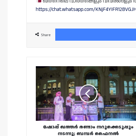
ഖത്തറിലെ വാർത്തകളും വിവരങ്ങളും തത്സമ
https://chat.whatsapp.com/KNjF4YIFR12BVGJH
Share
ഷോപ്പ്
ഖത്തർ
രണ്ടാം
നറുക്കെടുപ്പും
നടന്നു;
ബമ്പർ
ഫൈനൽ
നറുക്കെടുപ്പ്
നാളെ
ഷോപ്പ് ഖത്തർ രണ്ടാം നറുക്കെടുപ്പും
നടന്നു; ബമ്പർ ഫൈനൽ