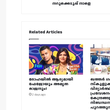
നറുക്കെടുപ്പ് നാളെ
Related Articles
ദോഹയിൽ ആദ്യമായി
ഖത്തർ ഗ
ഫേജോയും അമൃത
സ്കൂളുക
രാജനും!
വിദ്യാർത്
പ്രവേശന
2 days ago
കേന്ദ്രങ്ങ
നിബന്ധ
പുറത്തുവി