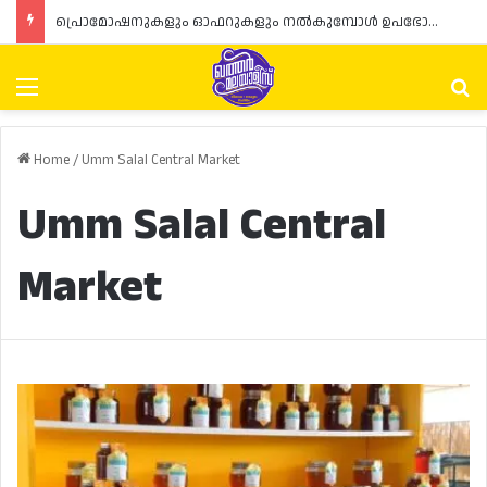
പ്രൊമോഷനുകളും ഓഫറുകളും നൽകുമ്പോൾ ഉപഭോക്താക്കളുടെ അവകാശങ്ങൾ ഉറപ്പാക്കണമെന്ന് ഖത്തർ വാണിജ്യ വ്യവസായ മന്ത്രാലയത്തിന്റെ (MoCI) നിർദ്ദേശം
Menu
Se
Home
/
Umm Salal Central Market
Umm Salal Central
Market