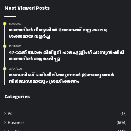
Most Viewed Posts
17/02/2022
ഖത്തറിൽ റീട്ടെയിൽ മേഖലക്ക് നല്ല കാലം;
ശക്തമായ വളർച്ച
15/11/2025
47-ാമത് ലോക മിലിട്ടറി പാരച്യൂട്ടിംഗ് ചാമ്പ്യൻഷിപ്പ്
ഖത്തറിൽ ആരംഭിച്ചു
28/04/2026
ഡൈവിംഗ് പരിശീലിക്കുന്നവർ ഇക്കാര്യങ്ങൾ
നിർബന്ധമായും ശ്രദ്ധിക്കണം
Categories
Ad
(17)
Business
(604)