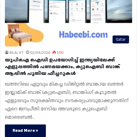
Qatar
BILAL KT
02/09/2024
1,110
യുപിഐ ഐഡി ഉപയോഗിച്ച് ഇന്ത്യയിലേക്ക്
എളുപ്പത്തിൽ പണമയക്കാം, ക്യുഐബി ബാങ്ക്
ആപ്പിൽ പുതിയ ഫീച്ചറുകൾ
ഖത്തറിലെ ഏറ്റവും മികച്ച ഡിജിറ്റൽ ബാങ്കായ ഖത്തർ
ഇസ്ലാമിക് ബാങ്ക് (ക്യുഐബി), ബാങ്കിംഗ് കൂടുതൽ
എളുപ്പവും സുരക്ഷിതവും സൗകര്യപ്രദവുമാക്കുന്നതിന്
ഏറെ ജനപ്രീതി നേടിയ അവരുടെ ക്യുഐബി
മൊബൈൽ…
Read More »