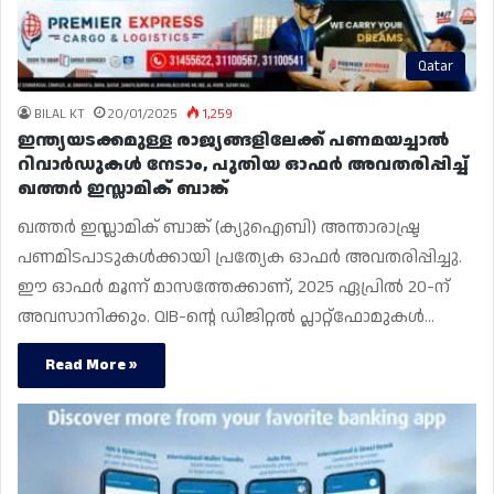
Qatar
BILAL KT
20/01/2025
1,259
ഇന്ത്യയടക്കമുള്ള രാജ്യങ്ങളിലേക്ക് പണമയച്ചാൽ
റിവാർഡുകൾ നേടാം, പുതിയ ഓഫർ അവതരിപ്പിച്ച്
ഖത്തർ ഇസ്ലാമിക് ബാങ്ക്
ഖത്തർ ഇസ്ലാമിക് ബാങ്ക് (ക്യുഐബി) അന്താരാഷ്ട്ര
പണമിടപാടുകൾക്കായി പ്രത്യേക ഓഫർ അവതരിപ്പിച്ചു.
ഈ ഓഫർ മൂന്ന് മാസത്തേക്കാണ്, 2025 ഏപ്രിൽ 20-ന്
അവസാനിക്കും. QIB-ൻ്റെ ഡിജിറ്റൽ പ്ലാറ്റ്‌ഫോമുകൾ…
Read More »