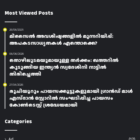
Most Viewed Posts
28/06/2025
മിസൈൽ അവശിഷ്ടങ്ങളിൽ മുന്നറിയിപ്പ്:
അപകടസാധ്യതകൾ എന്തൊക്കെ?
06/06/2026
തൊഴിലുടമയുമായുള്ള തർക്കം: ഖത്തറിൽ
കുടുങ്ങിയ ഇന്ത്യൻ സ്വദേശിനി നാട്ടിൽ
തിരിച്ചെത്തി
27/04/2026
രുചിയൂറും പായസക്കൂട്ടുകളുമായി ഗ്രാൻഡ് മാൾ
എസ്ദാൻ സ്റ്റോറിൽ സംഘടിപ്പിച്ച പായസം
കോൺടെസ്റ്റ് ശ്രദ്ധേയമായി
Categories
Ad
(17)