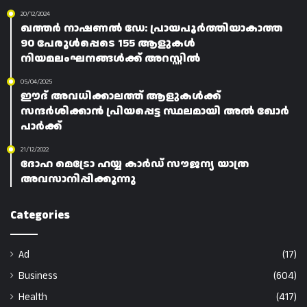
20/12/2024
ഖത്തർ നാഷണൽ ഡേ: പ്രായപൂർത്തിയാകാത്ത
90 പേരുൾപ്പെടെ 155 ആളുകൾ
നിയമലംഘനങ്ങൾക്ക് അറസ്റ്റിൽ
05/04/2025
ഈദ് അവധിക്കാലത്ത് ആളുകൾക്ക്
സന്ദർശിക്കാൻ പ്രിയപ്പെട്ട സ്ഥലമായി അൽ ഖോർ
പാർക്ക്
21/12/2022
ദോഹ മെട്രോ ഹയ്യ കാർഡ് സൗജന്യ യാത്ര
അവസാനിപ്പിക്കുന്നു
Categories
Ad
(17)
Business
(604)
Health
(417)