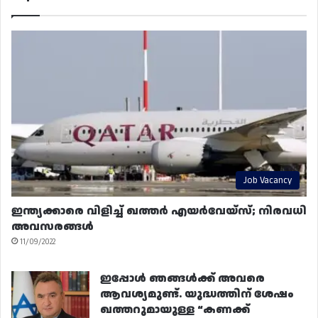
Job Vacancy
ഇന്ത്യക്കാരെ വിളിച്ച് ഖത്തർ എയർവേയ്‌സ്; നിരവധി
അവസരങ്ങൾ
11/09/2022
ഇപ്പോൾ ഞങ്ങൾക്ക് അവരെ
ആവശ്യമുണ്ട്. യുദ്ധത്തിന് ശേഷം
ഖത്തറുമായുള്ള “കണക്ക്