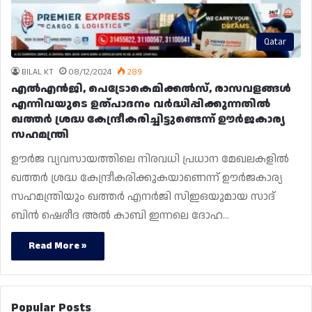
Qatar
BILAL KT
08/12/2024
289
എൽഎൻജി, പെട്രോകെമിക്കൽസ്, രാസവളങ്ങൾ
എന്നിവയുടെ ഉത്പാദനം വർദ്ധിപ്പിക്കുന്നതിൽ
ഖത്തർ ശ്രദ്ധ കേന്ദ്രീകരിച്ചിട്ടുണ്ടെന്ന് ഊർജകാര്യ
സഹമന്ത്രി
ഊർജ വ്യവസായത്തിലെ നിരവധി പ്രധാന മേഖലകളിൽ
ഖത്തർ ശ്രദ്ധ കേന്ദ്രീകരിക്കുകയാണെന്ന് ഊർജകാര്യ
സഹമന്ത്രിയും ഖത്തർ എനർജി സിഇഒയുമായ സാദ്
ബിൻ ഷെരീദ അൽ കാബി ഇന്നലെ ദോഹ…
Read More »
Popular Posts