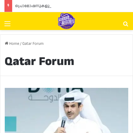
പ്രൊമോഷനുകളും ഓഫറുകളും നൽകുമ്പോൾ ഉപഭോക്താക്കളുടെ അവകാശങ്ങൾ ഉറപ്പാക്കണമെന്ന് ഖത്തർ വാണിജ്യ വ്യവസായ മന്ത്രാലയത്തിന്റെ (MoCI) നിർദ്ദേശം
Menu
Se
Home
/
Qatar Forum
Qatar Forum