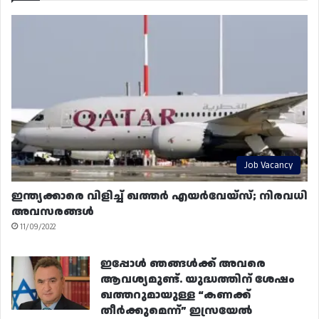
Job Vacancy
ഇന്ത്യക്കാരെ വിളിച്ച് ഖത്തർ എയർവേയ്‌സ്; നിരവധി
അവസരങ്ങൾ
11/09/2022
ഇപ്പോൾ ഞങ്ങൾക്ക് അവരെ
ആവശ്യമുണ്ട്. യുദ്ധത്തിന് ശേഷം
ഖത്തറുമായുള്ള “കണക്ക്
തീർക്കുമെന്ന്” ഇസ്രയേൽ