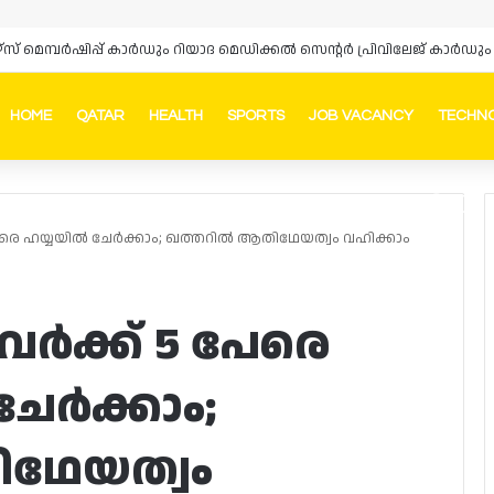
HOME
QATAR
HEALTH
SPORTS
JOB VACANCY
TECHN
Faceb
In
വരെ ഹയ്യയിൽ ചേർക്കാം; ഖത്തറിൽ ആതിഥേയത്വം വഹിക്കാം
ർക്ക് 5 പേരെ
േർക്കാം;
ഥേയത്വം