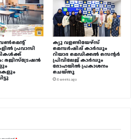
വൺമെന്റ്
ക്യു വളണ്ടിയേഴ്‌സ്
ളിൽ പ്രവാസി
മെമ്പർഷിപ്പ് കാർഡും
ഥികൾക്ക്
റിയാദ മെഡിക്കൽ സെന്റർ
ം: രജിസ്ട്രേഷൻ
പ്രിവിലേജ് കാർഡും
ളും
ദോഹയിൽ പ്രകാശനം
നകളും
ചെയ്തു
ട്ടു
4 weeks ago