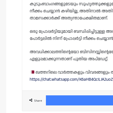
കുടുംബാംഗങ്ങളുടേയും സുഹൃത്തുക്കളുടേ
നീക്കം ചെയ്യാൻ കഴിയില്ല, അതിനാൽ അതി
താമസക്കാർക്ക് അത്യന്താപേക്ഷിതമാണ്.
ഒരു പ്രോപ്പർട്ടിയുമായി ബന്ധിപ്പിച്ചിട്ടുള്ള 
പോർട്ടലിൽ നിന്ന് പ്രോപ്പർട്ടി നീക്കം ചെയ്
അവധിക്കാലത്തിന്റെയോ ബിസിനസ്സിന്റെയ
എളുപ്പമാക്കുന്നതാണ് പുതിയ അപ്‌ഡേറ്റ്.
ഖത്തറിലെ വാർത്തകളും വിവരങ്ങളും തത്സമ
https://chat.whatsapp.com/K6aHB4QcILIA2uo
Share