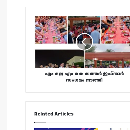
എം
ജെ
എം
കെ
ഖത്തർ
ഇഫ്താർ
സംഗമം
നടത്തി
എം ജെ എം കെ ഖത്തർ ഇഫ്താർ
സംഗമം നടത്തി
Related Articles