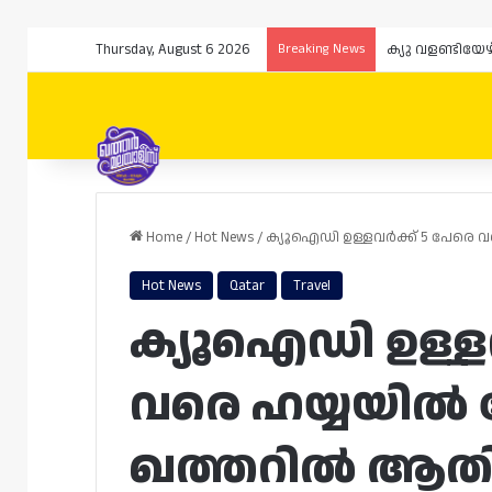
Thursday, August 6 2026
Breaking News
Home
/
Hot News
/
ക്യൂഐഡി ഉള്ളവർക്ക് 5 പേരെ 
Hot News
Qatar
Travel
ക്യൂഐഡി ഉള്ളവ
വരെ ഹയ്യയിൽ ച
ഖത്തറിൽ ആതി