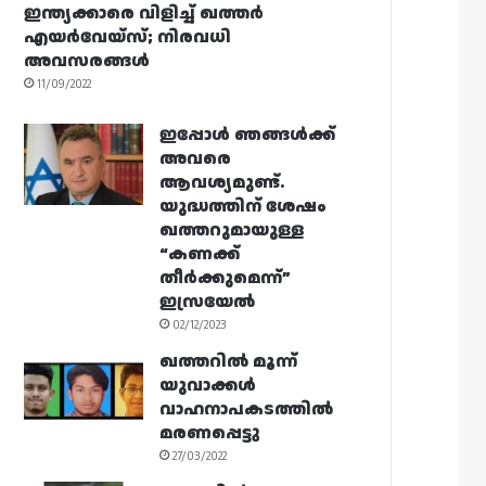
ഇന്ത്യക്കാരെ വിളിച്ച് ഖത്തർ
എയർവേയ്‌സ്; നിരവധി
അവസരങ്ങൾ
11/09/2022
ഇപ്പോൾ ഞങ്ങൾക്ക്
അവരെ
ആവശ്യമുണ്ട്.
യുദ്ധത്തിന് ശേഷം
ഖത്തറുമായുള്ള
“കണക്ക്
തീർക്കുമെന്ന്”
ഇസ്രയേൽ
02/12/2023
ഖത്തറിൽ മൂന്ന്
യുവാക്കൾ
വാഹനാപകടത്തിൽ
മരണപ്പെട്ടു
27/03/2022