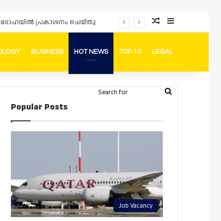
Random Article
Sidebar
പ്രൊമോഷനുകളും ഓഫറുകളും നൽകുമ്പോൾ ഉപഭോക്താക്കളുടെ അവകാശങ്ങൾ ഉറപ്പാക്കണമെന്ന് ഖത്തർ വാണിജ്യ വ്യവസായ മന്ത്രാലയത്തിന്റെ (MoCI) നിർദ്ദേശം
OLOGY
BUSINESS
HOT NEWS
TOP 10
LEGAL
ook
stagram
Telegram
Whatsapp
Random Article
Switch skin
Search
Login
Popular Posts
for
Job Vacancy