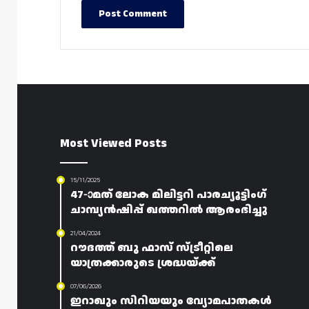
Most Viewed Posts
15/11/2025
47-ാമത് ലോക മിലിട്ടറി പാരച്യൂട്ടിംഗ്
ചാമ്പ്യൻഷിപ്പ് ഖത്തറിൽ ആരംഭിച്ചു
21/04/2024
റൗദത്ത് ബു ഫാസ് സ്ട്രീറ്റിലെ
യാത്രക്കാരുടെ ശ്രദ്ധയ്ക്ക്
07/06/2026
ഇറാഖും സിറിയയും വ്യോമപാതകൾ