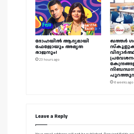
ദോഹയിൽ ആദ്യമായി
ഖത്തർ ഗ
ഫേജോയും അമൃത
സ്കൂളുക
രാജനും!
വിദ്യാർത്
പ്രവേശന
23 hours ago
കേന്ദ്രങ്ങ
നിബന്ധ
പുറത്തുവി
4 weeks ago
Leave a Reply