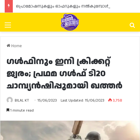
പ്രൊമോഷനുകളും ഓഫറുകളും നൽകുമ്പോൾ ഉപഭോക്താക്കളുടെ അവകാശങ്ങൾ ഉറപ്പാക്കണമെന്ന് ഖത്തർ വാണിജ്യ വ്യവസായ മന്ത്രാലയത്തിന്റെ (MoCI) നിർദ്ദേശം
Menu
Se
Home
ഗൾഫിനും ഇനി ക്രിക്കറ്റ്
ജ്വരം; പ്രഥമ ഗൾഫ് ടി20
ചാമ്പ്യൻഷിപ്പുമായി ഖത്തർ
BILAL KT
15/06/2023
Last Updated: 15/06/2023
3,758
1 minute read