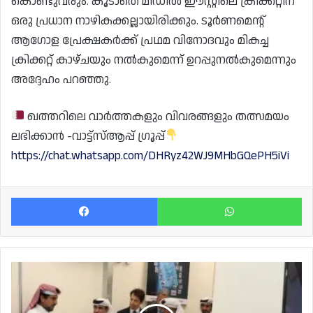
കൊണ്ടുവരും. കൂടാതെ മിഡിൽ ഈസ്റ്റിലെ ക്രിക്കറ്റിന്
ഒരു പ്രധാന നാഴികക്കല്ലായിരിക്കും. ടൂർണമെന്റ്
ആഗോള പ്രേക്ഷകർക്ക് പ്രഥമ വിനോദവും മികച്ച
ക്രിക്കറ്റ് കാഴ്ചയും നൽകുമെന്ന് ഉറപ്പുനൽകുമെന്നും
അദ്ദേഹം പറഞ്ഞു.
ഖത്തറിലെ വാർത്തകളും വിവരങ്ങളും തത്സമയം
ലഭിക്കാൻ -വാട്ട്സ്ആപ്പ് ഗ്രൂപ്പ്
https://chat.whatsapp.com/DHRyz42WJ9MHbGQePH5iVi
Facebook
Wh
ഹമദ്
വിമാനത്താവളത്തിൽ
എസ്-
ബാൻഡ്