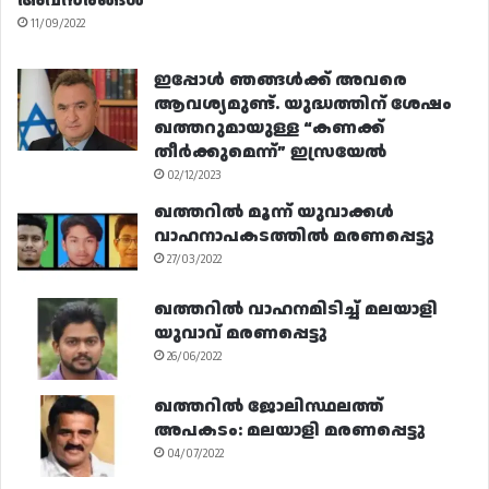
അവസരങ്ങൾ
11/09/2022
ഇപ്പോൾ ഞങ്ങൾക്ക് അവരെ
ആവശ്യമുണ്ട്. യുദ്ധത്തിന് ശേഷം
ഖത്തറുമായുള്ള “കണക്ക്
തീർക്കുമെന്ന്” ഇസ്രയേൽ
02/12/2023
ഖത്തറിൽ മൂന്ന് യുവാക്കൾ
വാഹനാപകടത്തിൽ മരണപ്പെട്ടു
27/03/2022
ഖത്തറിൽ വാഹനമിടിച്ച് മലയാളി
യുവാവ് മരണപ്പെട്ടു
26/06/2022
ഖത്തറിൽ ജോലിസ്ഥലത്ത്
അപകടം: മലയാളി മരണപ്പെട്ടു
04/07/2022