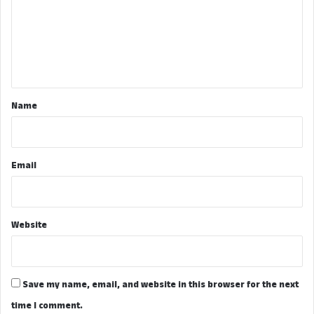
m
e
n
t
*
Name
Email
Website
Save my name, email, and website in this browser for the next
time I comment.