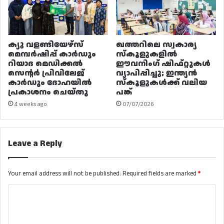
ക്യു വളണ്ടിയേഴ്‌സ്
ഖത്തറിലെ സ്വകാര്യ
മെമ്പർഷിപ്പ് കാർഡും
സ്കൂളുകളിൽ
റിയാദ മെഡിക്കൽ
ഈവനിംഗ് ഷിഫ്റ്റുകൾ
സെന്റർ പ്രിവിലേജ്
വ്യാപിപ്പിച്ചു; ഇന്ത്യൻ
കാർഡും ദോഹയിൽ
സ്കൂളുകൾക്ക് വലിയ
പ്രകാശനം ചെയ്തു
പങ്ക്
4 weeks ago
07/07/2026
Leave a Reply
Your email address will not be published.
Required fields are marked
*
C
o
m