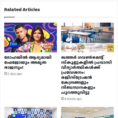
Related Articles
ദോഹയിൽ ആദ്യമായി
ഖത്തർ ഗവൺമെന്റ്
ഫേജോയും അമൃത
സ്കൂളുകളിൽ പ്രവാസി
രാജനും!
വിദ്യാർത്ഥികൾക്ക്
പ്രവേശനം:
2 days ago
രജിസ്ട്രേഷൻ
കേന്ദ്രങ്ങളും
നിബന്ധനകളും
പുറത്തുവിട്ടു
4 weeks ago