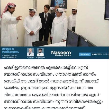
ഹമദ് ഇന്റർനാഷണൽ എയർപോർട്ടിലെ എസ്-
ബാൻഡ് റഡാർ സംവിധാനം ഗതാഗത മന്ത്രി ജാസിം
സെയ്ഫ് അഹമ്മദ് അൽ സുലൈത്തി ഇന്ന് ലോഞ്ച്
ചെയ്തു. ഇറ്റാലിയൻ ഇലക്ട്രോണിക് കമ്പനിയായ
ലിയോനാർഡോയുമായി ചേർന്ന് സ്ഥാപിതമായ എസ്-
ബാൻഡ് റഡാർ സംവിധാനം നൂതന സവിശേഷതകളും
സമാനതകളില്ലാത്ത കൃത്യതയുമാർന്നതാണ്.