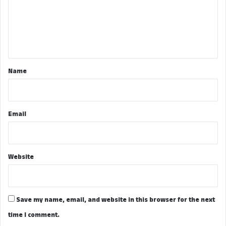
m
e
n
t
*
Name
Email
Website
Save my name, email, and website in this browser for the next
time I comment.