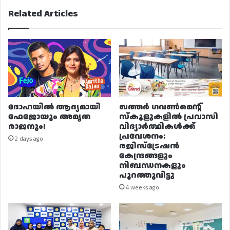
Related Articles
ദോഹയിൽ ആദ്യമായി
ഖത്തർ ഗവൺമെന്റ്
ഫേജോയും അമൃത
സ്കൂളുകളിൽ പ്രവാസി
രാജനും!
വിദ്യാർത്ഥികൾക്ക്
പ്രവേശനം:
2 days ago
രജിസ്ട്രേഷൻ
കേന്ദ്രങ്ങളും
നിബന്ധനകളും
പുറത്തുവിട്ടു
4 weeks ago