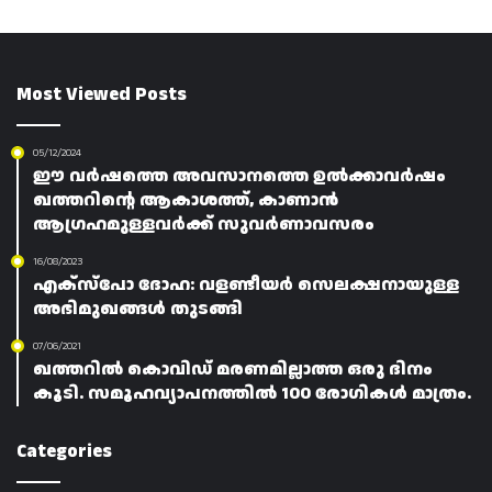
Most Viewed Posts
05/12/2024
ഈ വർഷത്തെ അവസാനത്തെ ഉൽക്കാവർഷം
ഖത്തറിന്റെ ആകാശത്ത്, കാണാൻ
ആഗ്രഹമുള്ളവർക്ക് സുവർണാവസരം
16/08/2023
എക്‌സ്‌പോ ദോഹ: വളണ്ടീയർ സെലക്ഷനായുള്ള
അഭിമുഖങ്ങൾ തുടങ്ങി
07/06/2021
ഖത്തറിൽ കൊവിഡ് മരണമില്ലാത്ത ഒരു ദിനം
കൂടി. സമൂഹവ്യാപനത്തിൽ 100 രോഗികൾ മാത്രം.
Categories