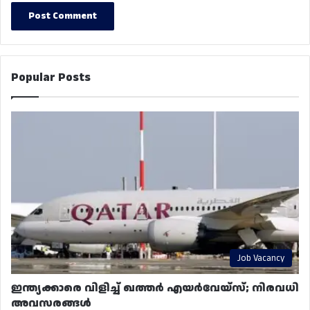
Popular Posts
Job Vacancy
ഇന്ത്യക്കാരെ വിളിച്ച് ഖത്തർ എയർവേയ്‌സ്; നിരവധി
അവസരങ്ങൾ