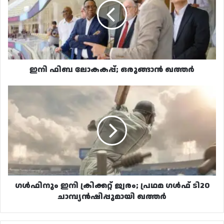
ഒരുങ്ങാൻ
ഖത്തർ
ഇനി ഫിബ ലോകകപ്പ്; ഒരുങ്ങാൻ ഖത്തർ
ഗൾഫിനും
ഇനി
ക്രിക്കറ്റ്
ജ്വരം;
പ്രഥമ
ഗൾഫ്
ടി20
ചാമ്പ്യൻഷിപ്പുമായി
ഖത്തർ
ഗൾഫിനും ഇനി ക്രിക്കറ്റ് ജ്വരം; പ്രഥമ ഗൾഫ് ടി20
ചാമ്പ്യൻഷിപ്പുമായി ഖത്തർ