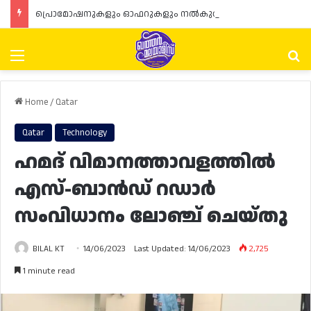
പ്രൊമോഷനുകളും ഓഫറുകളും നൽകുമ്പോൾ ഉപഭോക്താക്കളുടെ അവകാശങ്ങൾ ഉറപ്പാക്കണമെന്ന് ഖത്തർ വാണിജ്യ വ്യവസായ മന്ത്രാലയത്തിന്റെ (MoCI) നിർദ്ദേശം
Menu
Se
Home
/
Qatar
Qatar
Technology
ഹമദ് വിമാനത്താവളത്തിൽ
എസ്-ബാൻഡ് റഡാർ
സംവിധാനം ലോഞ്ച് ചെയ്തു
BILAL KT
14/06/2023
Last Updated: 14/06/2023
2,725
1 minute read