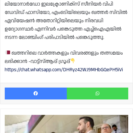
ലിയോനാർഡോ ഇലക്ട്രോണിക്‌സ് സീനിയർ വിപി
ഡേവിഡ് ഫാസിയോ, എംഒടിയിലെയും ഖത്തർ സിവിൽ
ഏവിയേഷൻ അതോറിറ്റിയിലെയും നിരവധി
ഉദ്യോഗസ്ഥർ എന്നിവർ പങ്കെടുത്ത എച്ച്‌ഐഎയിൽ
നടന്ന ലോഞ്ചിംഗ് പരിപാടിയിൽ പങ്കെടുത്തു.
ഖത്തറിലെ വാർത്തകളും വിവരങ്ങളും തത്സമയം
ലഭിക്കാൻ -വാട്ട്സ്ആപ്പ് ഗ്രൂപ്പ്
https://chat.whatsapp.com/DHRyz42WJ9MHbGQePH5iVi
Facebook
Wh
ഇനി
ഫിബ
ലോകകപ്പ്;