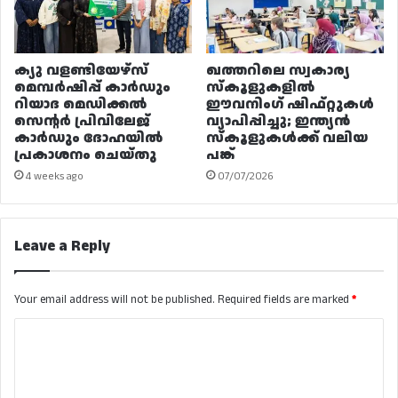
ക്യു വളണ്ടിയേഴ്‌സ്
ഖത്തറിലെ സ്വകാര്യ
മെമ്പർഷിപ്പ് കാർഡും
സ്കൂളുകളിൽ
റിയാദ മെഡിക്കൽ
ഈവനിംഗ് ഷിഫ്റ്റുകൾ
സെന്റർ പ്രിവിലേജ്
വ്യാപിപ്പിച്ചു; ഇന്ത്യൻ
കാർഡും ദോഹയിൽ
സ്കൂളുകൾക്ക് വലിയ
പ്രകാശനം ചെയ്തു
പങ്ക്
4 weeks ago
07/07/2026
Leave a Reply
Your email address will not be published.
Required fields are marked
*
C
o
m