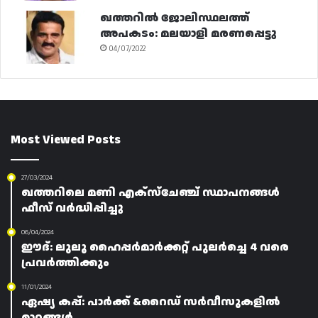
ഖത്തറിൽ ജോലിസ്ഥലത്ത്
അപകടം: മലയാളി മരണപ്പെട്ടു
04/07/2022
Most Viewed Posts
27/03/2024
ഖത്തറിലെ മണി എക്‌സ്‌ചേഞ്ച് സ്ഥാപനങ്ങൾ
ഫീസ് വർദ്ധിപ്പിച്ചു
06/04/2024
ഈദ്: ലുലു ഹൈപ്പർമാർക്കറ്റ് പുലർച്ചെ 4 വരെ
പ്രവർത്തിക്കും
11/01/2024
ഏഷ്യ കപ്പ്: പാർക്ക് &റൈഡ് സർവീസുകളിൽ
മാറ്റങ്ങൾ