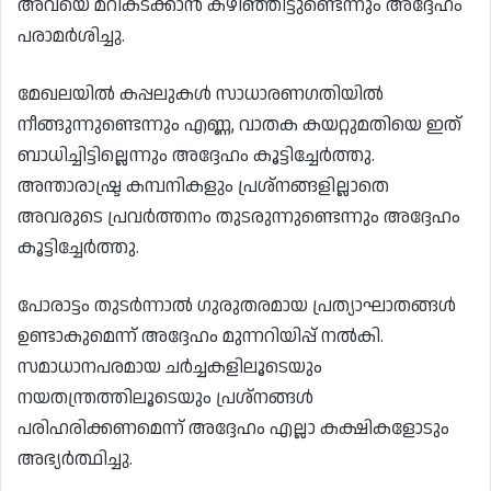
അവയെ മറികടക്കാൻ കഴിഞ്ഞിട്ടുണ്ടെന്നും അദ്ദേഹം
പരാമർശിച്ചു.
മേഖലയിൽ കപ്പലുകൾ സാധാരണഗതിയിൽ
നീങ്ങുന്നുണ്ടെന്നും എണ്ണ, വാതക കയറ്റുമതിയെ ഇത്
ബാധിച്ചിട്ടില്ലെന്നും അദ്ദേഹം കൂട്ടിച്ചേർത്തു.
അന്താരാഷ്ട്ര കമ്പനികളും പ്രശ്‌നങ്ങളില്ലാതെ
അവരുടെ പ്രവർത്തനം തുടരുന്നുണ്ടെന്നും അദ്ദേഹം
കൂട്ടിച്ചേർത്തു.
പോരാട്ടം തുടർന്നാൽ ഗുരുതരമായ പ്രത്യാഘാതങ്ങൾ
ഉണ്ടാകുമെന്ന് അദ്ദേഹം മുന്നറിയിപ്പ് നൽകി.
സമാധാനപരമായ ചർച്ചകളിലൂടെയും
നയതന്ത്രത്തിലൂടെയും പ്രശ്‌നങ്ങൾ
പരിഹരിക്കണമെന്ന് അദ്ദേഹം എല്ലാ കക്ഷികളോടും
അഭ്യർത്ഥിച്ചു.