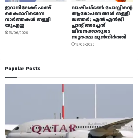
ഇറാനിലേക്ക് ഫണ്ട്
വാഷിംഗ്ടൺ പോസ്റ്റിന്റെ
കൈമാറിയെന്ന
ആരോപണങ്ങൾ തള്ളി
വാർത്തകൾ തള്ളി
ഖത്തർ; എൽഎൻജി
യുഎഇ
പ്ലാന്റ് അടച്ചത്
ജീവനക്കാരുടെ
13/06/2026
സുരക്ഷ മുൻനിർത്തി
12/06/2026
Popular Posts