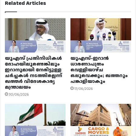
Related Articles
യുഎസ് പ്രതിനിധികൾ
യുഎസ്-ഇറാൻ
ദോഹയിലുണ്ടെങ്കിലും
ധാരണാപത്രം
ഇറാനുമായി നേരിട്ടുള്ള
വെള്ളിയാഴ്ച
ചർച്ചകൾ നടത്തില്ലെന്ന്
ഒപ്പുവെക്കും; ഖത്തറും
ഖത്തർ വിദേശകാര്യ
പങ്കാളിയാകും
മന്ത്രാലയം
17/06/2026
30/06/2026