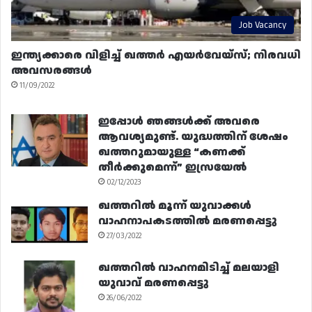
Job Vacancy
ഇന്ത്യക്കാരെ വിളിച്ച് ഖത്തർ എയർവേയ്‌സ്; നിരവധി
അവസരങ്ങൾ
11/09/2022
ഇപ്പോൾ ഞങ്ങൾക്ക് അവരെ
ആവശ്യമുണ്ട്. യുദ്ധത്തിന് ശേഷം
ഖത്തറുമായുള്ള “കണക്ക്
തീർക്കുമെന്ന്” ഇസ്രയേൽ
02/12/2023
ഖത്തറിൽ മൂന്ന് യുവാക്കൾ
വാഹനാപകടത്തിൽ മരണപ്പെട്ടു
27/03/2022
ഖത്തറിൽ വാഹനമിടിച്ച് മലയാളി
യുവാവ് മരണപ്പെട്ടു
26/06/2022