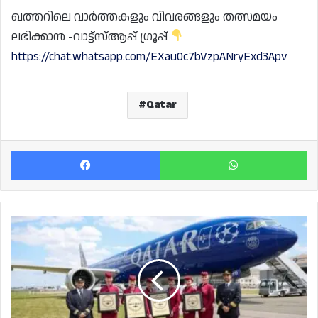
ഖത്തറിലെ വാർത്തകളും വിവരങ്ങളും തത്സമയം
ലഭിക്കാൻ -വാട്ട്സ്ആപ്പ് ഗ്രൂപ്പ്
https://chat.whatsapp.com/EXau0c7bVzpANryExd3Apv
Qatar
Facebook
Wh
ഒൻപതാം
തവണയും
ലോകത്തിലെ
ഏറ്റവും
മികച്ച
എയർലൈനായി
ഖത്തർ