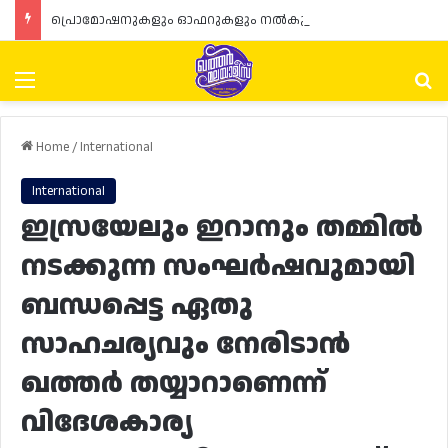
പ്രൊമോഷനുകളും ഓഫറുകളും നൽകുമ്പോൾ ഉപഭോക്താക്കളുടെ അവകാശങ്ങൾ ഉറപ്പാക്കണമെന്ന് ഖത്തർ വാണിജ്യ വ്യവസായ മന്ത്രാലയത്തിന്റെ (MoCI) നിർദ്ദേശം
Menu
Se
Home
/
International
International
ഇസ്രയേലും ഇറാനും തമ്മിൽ
നടക്കുന്ന സംഘർഷവുമായി
ബന്ധപ്പെട്ട ഏതു
സാഹചര്യവും നേരിടാൻ
ഖത്തർ തയ്യാറാണെന്ന്
വിദേശകാര്യ