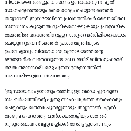
നിയമലംഘനങ്ങളും കാരണം ഉണ്ടാകാവുന്ന ഏത്
സാഹചര്യത്തെയും കൈകാര്യം ചെയ്യാൻ ഖത്തർ
തയ്യാറാണ്. ഇസ്രയേലിന്റെ പ്രവർത്തികൾ മേഖലയിലെ
സമാധാനം കൂടുതൽ ദുഷ്‌കരമാക്കുകയും പ്രാദേശിക
തലത്തിൽ യുദ്ധത്തിനുള്ള സാധ്യത വർധിപ്പിക്കുകയും
ചെയ്യുന്നുവെന്ന് ഖത്തർ പ്രധാനമന്ത്രിയുടെ
ഉപദേഷ്ടാവും വിദേശകാര്യ മന്ത്രാലയത്തിന്റെ
ഔദ്യോഗിക വക്താവുമായ ഡോ. മജീദ് ബിൻ മുഹമ്മദ്
അൽ അൻസാരി, ഒരു പത്രസമ്മേളനത്തിൽ
സംസാരിക്കുമ്പോൾ പറഞ്ഞു.
“ഇസ്രായേലും ഇറാനും തമ്മിലുള്ള വർദ്ധിച്ചുവരുന്ന
സംഘർഷത്തിന്റെ ഏതു സാഹചര്യത്തെ കൈകാര്യം
ചെയ്യാനും ഖത്തർ പൂർണ്ണമായും തയ്യാറാണ്” എന്ന്
അദ്ദേഹം പറഞ്ഞു. മുൻകാലങ്ങളിലും ഖത്തർ
ഗുരുതരമായ വെല്ലുവിളികൾ നേരിട്ടിട്ടുണ്ടെന്നും