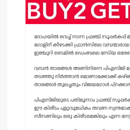
ദോഹയിൽ വെച്ച് നടന്ന ഫ്രഞ്ച് സൂപ്പർകപ
ഗോളിന് കീഴടക്കി ഫ്രാൻസിലെ വമ്പന്മാരായ പ
ഇഞ്ചുറി ടൈമിൽ ഡെംബലെ നേടിയ ഒരേയൊ
വമ്പൻ താരങ്ങൾ അണിനിരന്ന പിഎസ്‌ജി മത
തടഞ്ഞു നിർത്താൻ മൊണാക്കോക്ക് കഴിഞ
താരങ്ങൾ തുലച്ചതും വിജയഗോൾ പിറക്ക
പിഎസ്‌ജിയുടെ പതിമൂന്നാം ഫ്രഞ്ച് സൂപ്പർക
ഈ കിരീടം ഏറ്റവുമധികം തവണ സ്വന്തമാക
സീസണിലും ഒരു കിരീടമെങ്കിലും എന്ന നേട്ട