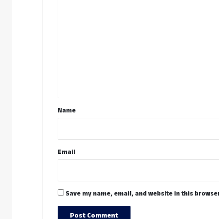
C
o
m
m
e
n
t
*
Name
Email
Save my name, email, and website in this browser