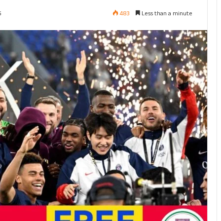
483
Less than a minute
5