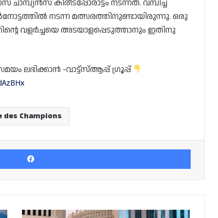
ാമ്പ്യൻസ് കിരീടപ്പോരാട്ടം നടന്നത്. വമ്പിച്ച
ോട്ടത്തിൽ നടന്ന മത്സരത്തിനുണ്ടായിരുന്നു. ഒരു
റിന്റെ വളർച്ചയെ അടയാളപ്പെടുത്താനും ഇതിനു
 ലഭിക്കാൻ -വാട്ട്സ്ആപ്പ് ഗ്രൂപ്പ്
edAzBHx
e des Champions
Facebook
മൂന്നരലക്ഷത്തിലധികം