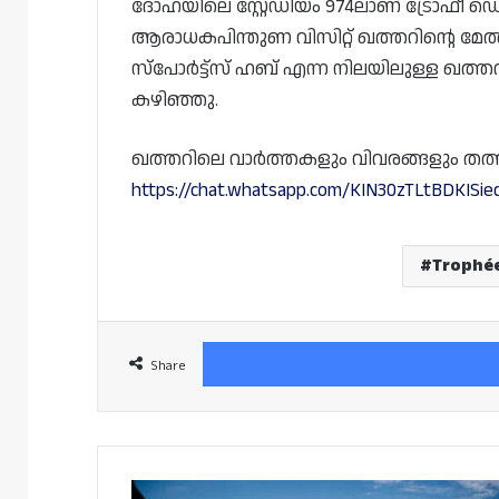
ദോഹയിലെ സ്റ്റേഡിയം 974ലാണ് ട്രോഫീ ഡെസ് ച
ആരാധകപിന്തുണ വിസിറ്റ് ഖത്തറിന്റെ മേൽന
സ്പോർട്ട്സ് ഹബ് എന്ന നിലയിലുള്ള ഖത്ത
കഴിഞ്ഞു.
ഖത്തറിലെ വാർത്തകളും വിവരങ്ങളും തത്സമയം
https://chat.whatsapp.com/KIN30zTLtBDKISi
Trophé
Share
ഖത്തറിലെ