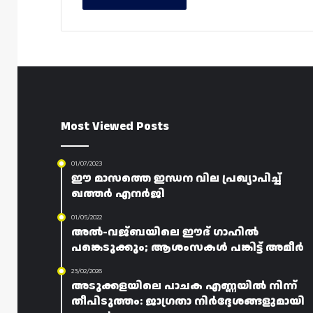
Most Viewed Posts
01/07/2023
ഈ മാസത്തെ ഇന്ധന വില പ്രഖ്യാപിച്ച്
ഖത്തർ എനർജി
01/05/2022
അൽ-വജ്‌ബയിലെ ഈദ് ഗാഹിൽ
പങ്കെടുക്കും; ആശംസകൾ പങ്കിട്ട് അമീർ
23/02/2026
അടുക്കളയിലെ പാചക എണ്ണയിൽ നിന്ന്
തീപിടുത്തം: ജാഗ്രതാ നിർദ്ദേശങ്ങളുമായി