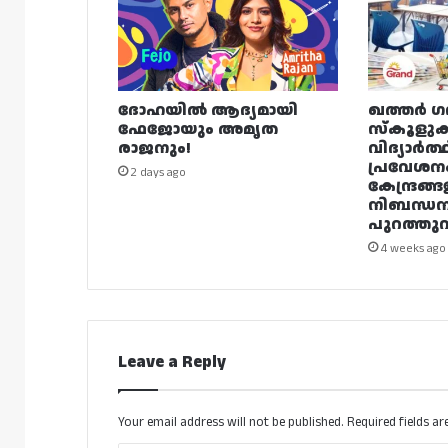
ദോഹയിൽ ആദ്യമായി
ഖത്തർ ഗ
ഫേജോയും അമൃത
സ്കൂളുക
രാജനും!
വിദ്യാർത്
പ്രവേശന
2 days ago
കേന്ദ്രങ്ങ
നിബന്ധ
പുറത്തുവി
4 weeks ago
Leave a Reply
Your email address will not be published.
Required fields a