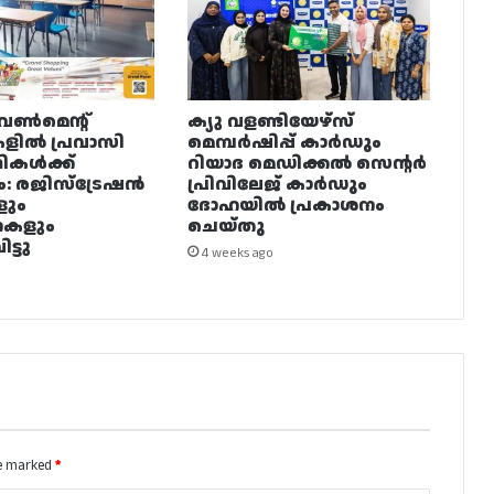
വൺമെന്റ്
ക്യു വളണ്ടിയേഴ്‌സ്
ളിൽ പ്രവാസി
മെമ്പർഷിപ്പ് കാർഡും
ഥികൾക്ക്
റിയാദ മെഡിക്കൽ സെന്റർ
ം: രജിസ്ട്രേഷൻ
പ്രിവിലേജ് കാർഡും
ളും
ദോഹയിൽ പ്രകാശനം
നകളും
ചെയ്തു
ട്ടു
4 weeks ago
re marked
*