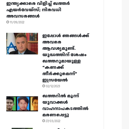
ഇന്ത്യക്കാരെ വിളിച്ച് ഖത്തർ
എയർവേയ്‌സ്; നിരവധി
അവസരങ്ങൾ
11/09/2022
ഇപ്പോൾ ഞങ്ങൾക്ക്
അവരെ
ആവശ്യമുണ്ട്.
യുദ്ധത്തിന് ശേഷം
ഖത്തറുമായുള്ള
“കണക്ക്
തീർക്കുമെന്ന്”
ഇസ്രയേൽ
02/12/2023
ഖത്തറിൽ മൂന്ന്
യുവാക്കൾ
വാഹനാപകടത്തിൽ
മരണപ്പെട്ടു
27/03/2022