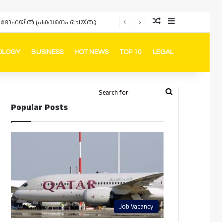
Random Article
Sidebar
പ്രൊമോഷനുകളും ഓഫറുകളും നൽകുമ്പോൾ ഉപഭോക്താക്കളുടെ അവകാശങ്ങൾ ഉറപ്പാക്കണമെന്ന് ഖത്തർ വാണിജ്യ വ്യവസായ മന്ത്രാലയത്തിന്റെ (MoCI) നിർദ്ദേശം
OLOGY
BUSINESS
HOT NEWS
TOP 10
LEGAL
ook
stagram
Telegram
Whatsapp
Random Article
Switch skin
Search
Login
Popular Posts
for
Job Vacancy