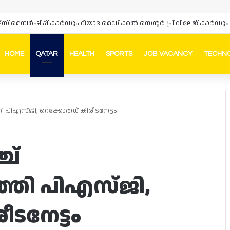
HOME
QATAR
HEALTH
SPORTS
JOB VACANCY
TECHN
Faceb
In
 പിഎസ്‌ജി, റെക്കോർഡ് കിരീടനേട്ടം
ച്
്തി പിഎസ്‌ജി,
ടനേട്ടം