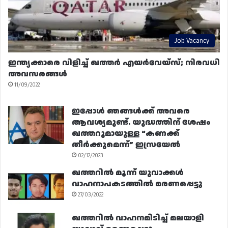
Job Vacancy
ഇന്ത്യക്കാരെ വിളിച്ച് ഖത്തർ എയർവേയ്‌സ്; നിരവധി
അവസരങ്ങൾ
11/09/2022
ഇപ്പോൾ ഞങ്ങൾക്ക് അവരെ
ആവശ്യമുണ്ട്. യുദ്ധത്തിന് ശേഷം
ഖത്തറുമായുള്ള “കണക്ക്
തീർക്കുമെന്ന്” ഇസ്രയേൽ
02/12/2023
ഖത്തറിൽ മൂന്ന് യുവാക്കൾ
വാഹനാപകടത്തിൽ മരണപ്പെട്ടു
27/03/2022
ഖത്തറിൽ വാഹനമിടിച്ച് മലയാളി