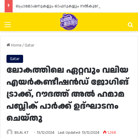
പ്രൊമോഷനുകളും ഓഫറുകളും നൽകുമ്പോൾ ഉപഭോക്താക്കളുടെ അവകാശങ്ങൾ ഉറപ്പാക്കണമെന്ന് ഖത്തർ വാണിജ്യ വ്യവസായ മന്ത്രാലയത്തിന്റെ (MoCI) നിർദ്ദേശം
Menu
Se
Home
/
Qatar
Qatar
ലോകത്തിലെ ഏറ്റവും വലിയ
എയർകണ്ടീഷൻഡ് ജോഗിങ്
ട്രാക്ക്, റൗദത്ത് അൽ ഹമാമ
പബ്ലിക് പാർക്ക് ഉദ്ഘാടനം
ചെയ്‌തു
BILAL KT
13/12/2024
Last Updated: 13/12/2024
1,268