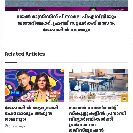
മത്സരം
ദോഹയിൽ
നടക്കും
റയൽ മാഡ്രിഡിന് പിന്നാലെ പിഎസ്‌ജിയും
ഖത്തറിലേക്ക്, ഫ്രഞ്ച് സൂപ്പർകപ്പ് മത്സരം
ദോഹയിൽ നടക്കും
Related Articles
ദോഹയിൽ ആദ്യമായി
ഖത്തർ ഗവൺമെന്റ്
ഫേജോയും അമൃത
സ്കൂളുകളിൽ പ്രവാസി
രാജനും!
വിദ്യാർത്ഥികൾക്ക്
പ്രവേശനം:
3 days ago
രജിസ്ട്രേഷൻ