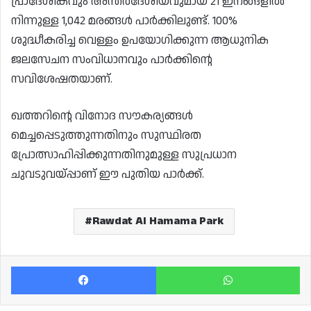
പ്രാദേശികവും അന്തർദേശീയവുമായ 21 ഇനങ്ങളിൽ
നിന്നുള്ള 1,042 മരങ്ങൾ പാർക്കിലുണ്ട്. 100%
ശുദ്ധീകരിച്ച വെള്ളം ഉപയോഗിക്കുന്ന ആധുനിക
ജലസേചന സംവിധാനവും പാർക്കിൻ്റെ
സവിശേഷതയാണ്.
ഖത്തറിൻ്റെ വിനോദ സൗകര്യങ്ങൾ
മെച്ചപ്പെടുത്തുന്നതിനും സുസ്ഥിരത
പ്രോത്സാഹിപ്പിക്കുന്നതിനുമുള്ള സുപ്രധാന
ചുവടുവയ്പ്പാണ് ഈ പുതിയ പാർക്ക്.
Rawdat Al Hamama Park
Facebook
Wh