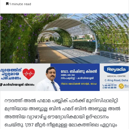
1 minute read
റൗദത്ത് അൽ ഹമാമ പബ്ലിക് പാർക്ക് മുനിസിപ്പാലിറ്റി
മന്ത്രിയായ അബ്ദുല്ല ബിൻ ഹമദ് ബിൻ അബ്ദുല്ല അൽ
അത്തിയ വ്യാഴാഴ്ച്ച ഔദ്യോഗികമായി ഉദ്ഘാടനം
ചെയ്‌തു. 1,197 മീറ്റർ നീളമുള്ള ലോകത്തിലെ ഏറ്റവും