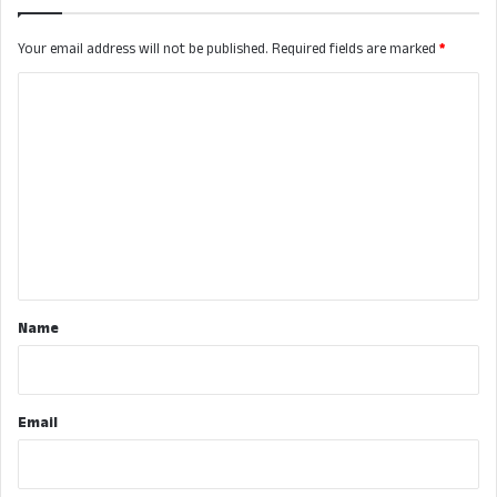
Your email address will not be published.
Required fields are marked
*
C
o
m
m
e
n
t
*
Name
Email