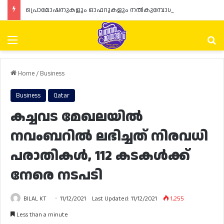
പ്രൊമോഷനുകളും ഓഫറുകളും നൽകുമ്പോൾ ഉപഭോക്താക്കളുടെ അവകാശങ്ങൾ ഉറപ്പാക്കണമെന്ന് ഖത്തർ വാണിജ്യ വ്യവസായ മന്ത്രാലയത്തിന്റെ (MoCI) നിർദ്ദേശം
Menu
Se
Home
/
Business
Business
Qatar
കച്ചവട മേഖലയിൽ
നവംബറിൽ ലഭിച്ചത് നിരവധി
പരാതികൾ, 112 കടകൾക്ക്
നേരെ നടപടി
BILAL KT
11/12/2021
Last Updated: 11/12/2021
1,255
Less than a minute