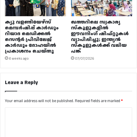
ക്യു വളണ്ടിയേഴ്‌സ്
ഖത്തറിലെ സ്വകാര്യ
മെമ്പർഷിപ്പ് കാർഡും
സ്കൂളുകളിൽ
റിയാദ മെഡിക്കൽ
ഈവനിംഗ് ഷിഫ്റ്റുകൾ
സെന്റർ പ്രിവിലേജ്
വ്യാപിപ്പിച്ചു; ഇന്ത്യൻ
കാർഡും ദോഹയിൽ
സ്കൂളുകൾക്ക് വലിയ
പ്രകാശനം ചെയ്തു
പങ്ക്
4 weeks ago
07/07/2026
Leave a Reply
Your email address will not be published.
Required fields are marked
*
C
o
m