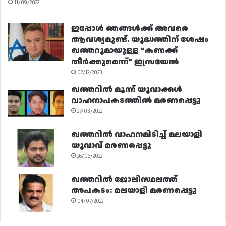
11/09/2022
ഇപ്പോൾ ഞങ്ങൾക്ക് അവരെ
ആവശ്യമുണ്ട്. യുദ്ധത്തിന് ശേഷം
ഖത്തറുമായുള്ള “കണക്ക്
തീർക്കുമെന്ന്” ഇസ്രയേൽ
02/12/2023
ഖത്തറിൽ മൂന്ന് യുവാക്കൾ
വാഹനാപകടത്തിൽ മരണപ്പെട്ടു
27/03/2022
ഖത്തറിൽ വാഹനമിടിച്ച് മലയാളി
യുവാവ് മരണപ്പെട്ടു
26/06/2022
ഖത്തറിൽ ജോലിസ്ഥലത്ത്
അപകടം: മലയാളി മരണപ്പെട്ടു
04/07/2022