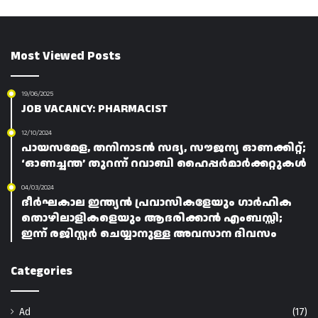
Most Viewed Posts
19/06/2025
JOB VACANCY: PHARMACIST
12/10/2024
പായസമേള, തനിനാടൻ സദ്യ, സൗജന്യ ഓണക്കിറ്റ്;
‘ഓണച്ചന്ത’ തുറന്ന് റവാബി ഹൈപ്പർമാർക്കറ്റുകൾ
04/03/2024
ദീർഘകാല ഇന്ത്യൻ പ്രവാസികളേയും ഗാർഹിക
തൊഴിലാളികളെയും ആദരിക്കാൻ എംബസ്സി;
ഇന്ന് രജിസ്റ്റർ ചെയ്യാനുള്ള അവസാന ദിവസം
Categories
Ad
(17)