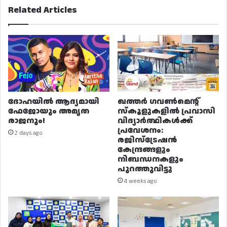
Related Articles
ദോഹയിൽ ആദ്യമായി
ഖത്തർ ഗവൺമെന്റ്
ഫേജോയും അമൃത
സ്കൂളുകളിൽ പ്രവാസി
രാജനും!
വിദ്യാർത്ഥികൾക്ക്
പ്രവേശനം:
2 days ago
രജിസ്ട്രേഷൻ
കേന്ദ്രങ്ങളും
നിബന്ധനകളും
പുറത്തുവിട്ടു
4 weeks ago