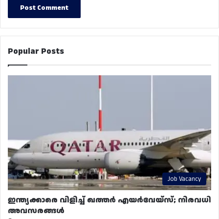
Popular Posts
Job Vacancy
ഇന്ത്യക്കാരെ വിളിച്ച് ഖത്തർ എയർവേയ്‌സ്; നിരവധി
അവസരങ്ങൾ