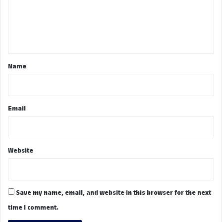
m
e
n
t
*
Name
Email
Website
Save my name, email, and website in this browser for the next
time I comment.