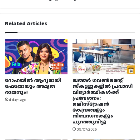
Related Articles
ദോഹയിൽ ആദ്യമായി
ഖത്തർ ഗവൺമെന്റ്
ഫേജോയും അമൃത
സ്കൂളുകളിൽ പ്രവാസി
രാജനും!
വിദ്യാർത്ഥികൾക്ക്
പ്രവേശനം:
4 days ago
രജിസ്ട്രേഷൻ
കേന്ദ്രങ്ങളും
നിബന്ധനകളും
പുറത്തുവിട്ടു
09/07/2026