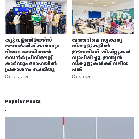
ക്യു വളണ്ടിയേഴ്‌സ്
ഖത്തറിലെ സ്വകാര്യ
മെമ്പർഷിപ്പ് കാർഡും
സ്കൂളുകളിൽ
റിയാദ മെഡിക്കൽ
ഈവനിംഗ് ഷിഫ്റ്റുകൾ
സെന്റർ പ്രിവിലേജ്
വ്യാപിപ്പിച്ചു; ഇന്ത്യൻ
കാർഡും ദോഹയിൽ
സ്കൂളുകൾക്ക് വലിയ
പ്രകാശനം ചെയ്തു
പങ്ക്
09/07/2026
07/07/2026
Popular Posts