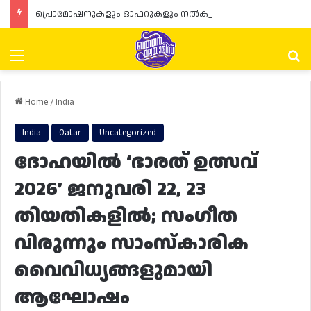
പ്രൊമോഷനുകളും ഓഫറുകളും നൽകുമ്പോൾ ഉപഭോക്താക്കളുടെ അവകാശങ്ങൾ ഉറപ്പാക്കണമെന്ന് ഖത്തർ വാണിജ്യ വ്യവസായ മന്ത്രാലയത്തിന്റെ (MoCI) നിർദ്ദേശം
Menu
Se
Home
/
India
India
Qatar
Uncategorized
ദോഹയിൽ ‘ഭാരത് ഉത്സവ്
2026’ ജനുവരി 22, 23
തിയതികളിൽ; സംഗീത
വിരുന്നും സാംസ്കാരിക
വൈവിധ്യങ്ങളുമായി
ആഘോഷം