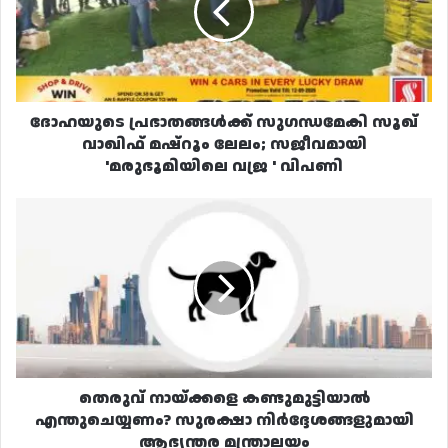
വാഖിഫ്
മഷ്റൂം
ലേലം;
സജീവമായി
'മരുഭൂമിയിലെ
വജ്ര
ദോഹയുടെ പ്രഭാതങ്ങൾക്ക് സുഗന്ധമേകി സൂഖ്
'
വാഖിഫ് മഷ്റൂം ലേലം; സജീവമായി
വിപണി
'മരുഭൂമിയിലെ വജ്ര ' വിപണി
തെരുവ്
നായ്ക്കളെ
കണ്ടുമുട്ടിയാൽ
എന്തുചെയ്യണം?
സുരക്ഷാ
നിർദ്ദേശങ്ങളുമായി
ആഭ്യന്തര
മന്ത്രാലയം
തെരുവ് നായ്ക്കളെ കണ്ടുമുട്ടിയാൽ
എന്തുചെയ്യണം? സുരക്ഷാ നിർദ്ദേശങ്ങളുമായി
ആഭ്യന്തര മന്ത്രാലയം