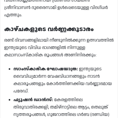
വിധിനിർണ്ണയത്തിനായി പ്രശസ്ത ഗായകൻ
ശ്രീനിവാസൻ ദുരൈസാമി ഉൾപ്പെടെയുള്ള വിദഗ്ധർ
എത്തും.
കാഴ്ചകളുടെ വർണ്ണക്കൂടാരം
രണ്ട് ദിവസങ്ങളിലായി നീണ്ടുനിൽക്കുന്ന ഉത്സവത്തിൽ
ഇന്ത്യയുടെ വിവിധ ഭാഗങ്ങളിൽ നിന്നുള്ള
കലാസാംസ്കാരിക രൂപങ്ങൾ അണിനിരക്കും:
സാംസ്കാരിക ഘോഷയാത്ര:
ഇന്ത്യയുടെ
വൈവിധ്യമാർന്ന വേഷവിധാനങ്ങളും നാടൻ
കലാരൂപങ്ങളും കോർത്തിണക്കിയ വർണ്ണാഭമായ
പരേഡ്.
ഫ്യൂഷൻ ഡാൻസ്:
കേരളത്തിലെ
തിരുവാതിരക്കളി, തമിഴ്നാട്ടിലെ ആട്ടം, തെലുങ്ക്
നൃത്തരൂപങ്ങൾ, ഗുജറാത്തിലെ ഗർബ (ദണ്ഡിയ)