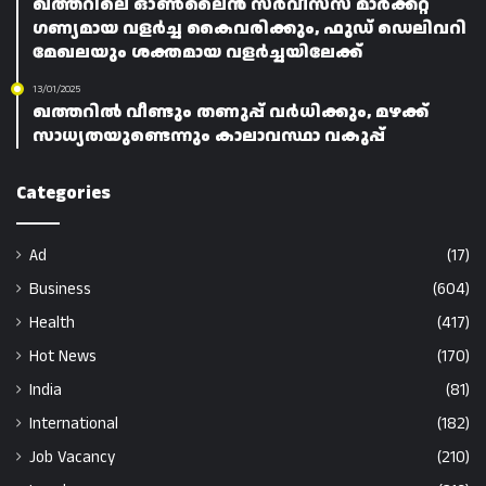
ഖത്തറിലെ ഓൺലൈൻ സർവീസസ് മാർക്കറ്റ്
ഗണ്യമായ വളർച്ച കൈവരിക്കും, ഫുഡ് ഡെലിവറി
മേഖലയും ശക്തമായ വളർച്ചയിലേക്ക്
13/01/2025
ഖത്തറിൽ വീണ്ടും തണുപ്പ് വർധിക്കും, മഴക്ക്
സാധ്യതയുണ്ടെന്നും കാലാവസ്ഥാ വകുപ്പ്
Categories
Ad
(17)
Business
(604)
Health
(417)
Hot News
(170)
India
(81)
International
(182)
Job Vacancy
(210)