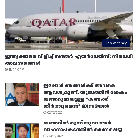
Job Vacancy
ഇന്ത്യക്കാരെ വിളിച്ച് ഖത്തർ എയർവേയ്‌സ്; നിരവധി
അവസരങ്ങൾ
11/09/2022
ഇപ്പോൾ ഞങ്ങൾക്ക് അവരെ
ആവശ്യമുണ്ട്. യുദ്ധത്തിന് ശേഷം
ഖത്തറുമായുള്ള “കണക്ക്
തീർക്കുമെന്ന്” ഇസ്രയേൽ
02/12/2023
ഖത്തറിൽ മൂന്ന് യുവാക്കൾ
വാഹനാപകടത്തിൽ മരണപ്പെട്ടു
27/03/2022