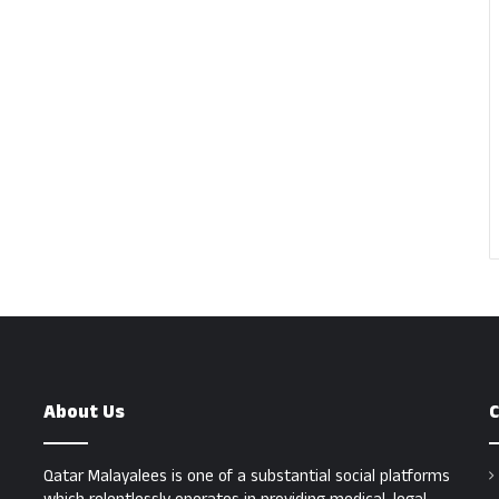
About Us
C
Qatar Malayalees is one of a substantial social platforms