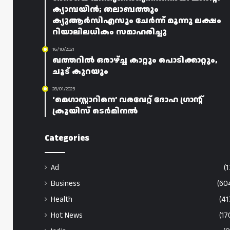
ക്യാമ്പയിൻ; തലാബത്തും
ക്യുആർസിഎസും ചേർന്ന് മൂന്നു ലക്ഷം
റിയാലിലധികം സമാഹരിച്ചു
16/10/2021
ഖത്തറിൽ ഒരാഴ്ച്ച കാറ്റും പൊടിക്കാറ്റും,
ചൂട് കുറയും
28/01/2023
‘മെഗാസ്റ്റാറിനെ’ വരവേറ്റ് ദോഹ ഗ്രാന്റ്
ക്രൂയിസ് ടെർമിനൽ
Categories
Ad
(1
Business
(60
Health
(41
Hot News
(17