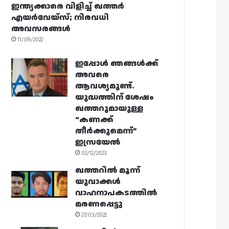
ഇന്ത്യക്കാരെ വിളിച്ച് ഖത്തർ
എയർവേയ്‌സ്; നിരവധി
അവസരങ്ങൾ
11/09/2022
ഇപ്പോൾ ഞങ്ങൾക്ക്
അവരെ
ആവശ്യമുണ്ട്.
യുദ്ധത്തിന് ശേഷം
ഖത്തറുമായുള്ള
“കണക്ക്
തീർക്കുമെന്ന്”
ഇസ്രയേൽ
02/12/2023
ഖത്തറിൽ മൂന്ന്
യുവാക്കൾ
വാഹനാപകടത്തിൽ
മരണപ്പെട്ടു
27/03/2022