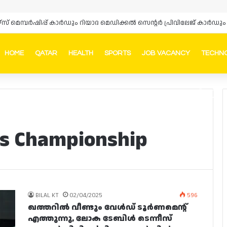
ഴ്‌സ് മെമ്പർഷിപ്പ് കാർഡും റിയാദ മെഡിക്കൽ സെന്റർ പ്രിവിലേജ് കാ
HOME
QATAR
HEALTH
SPORTS
JOB VACANCY
TECHN
Faceb
In
is Championship
BILAL KT
02/04/2025
596
ഖത്തറിൽ വീണ്ടും വേൾഡ് ടൂർണമെന്റ്
എത്തുന്നു, ലോക ടേബിൾ ടെന്നീസ്