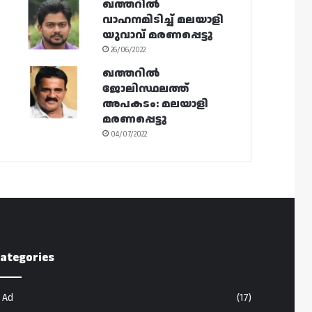
ഖത്തറിൽ
വാഹനമിടിച്ച് മലയാളി
യുവാവ് മരണപ്പെട്ടു
26/06/2022
ഖത്തറിൽ
ജോലിസ്ഥലത്ത്
അപകടം: മലയാളി
മരണപ്പെട്ടു
04/07/2022
ategories
Ad
(17)