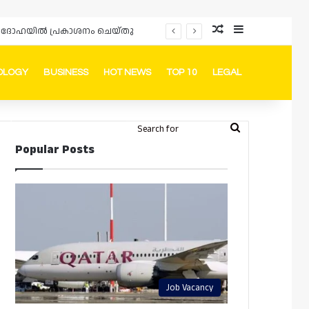
Random Article
Sidebar
ർഡും ദോഹയിൽ പ്രകാശനം ചെയ്തു
OLOGY
BUSINESS
HOT NEWS
TOP 10
LEGAL
ook
stagram
Telegram
Whatsapp
Random Article
Switch skin
Search
Login
Popular Posts
for
Job Vacancy