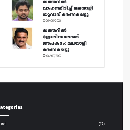
ഖത്തറിൽ
വാഹനമിടിച്ച് മലയാളി
യുവാവ് മരണപ്പെട്ടു
26/06/2022
ഖത്തറിൽ
ജോലിസ്ഥലത്ത്
അപകടം: മലയാളി
മരണപ്പെട്ടു
04/07/2022
ategories
Ad
(17)