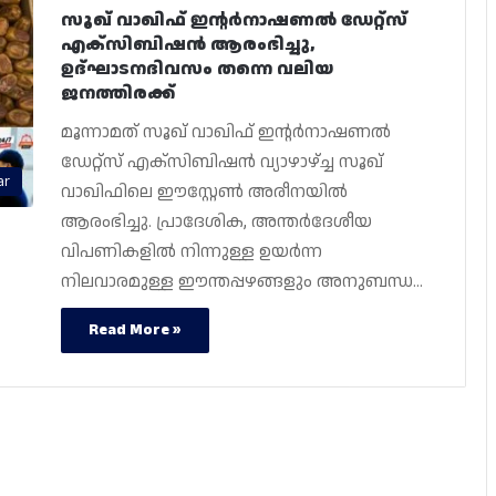
സൂഖ് വാഖിഫ് ഇന്റർനാഷണൽ ഡേറ്റ്സ്
എക്‌സിബിഷൻ ആരംഭിച്ചു,
ഉദ്ഘാടനദിവസം തന്നെ വലിയ
ജനത്തിരക്ക്
മൂന്നാമത് സൂഖ് വാഖിഫ് ഇന്റർനാഷണൽ
ഡേറ്റ്സ് എക്‌സിബിഷൻ വ്യാഴാഴ്ച്ച സൂഖ്
ar
വാഖിഫിലെ ഈസ്റ്റേൺ അരീനയിൽ
ആരംഭിച്ചു. പ്രാദേശിക, അന്തർദേശീയ
വിപണികളിൽ നിന്നുള്ള ഉയർന്ന
നിലവാരമുള്ള ഈന്തപ്പഴങ്ങളും അനുബന്ധ…
Read More »