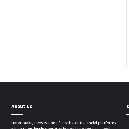
About Us
C
Qatar Malayalees is one of a substantial social platforms