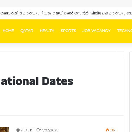
‌സ് മെമ്പർഷിപ്പ് കാർഡും റിയാദ മെഡിക്കൽ സെന്റർ പ്രിവിലേജ് കാർഡു
HOME
QATAR
HEALTH
SPORTS
JOB VACANCY
TECHN
Faceb
In
ational Dates
BILAL KT
14/02/2025
315