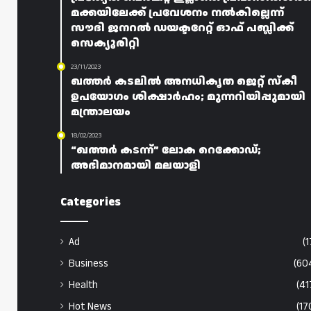
മക്കയിലേക്ക് പ്രവേശനം നൽകില്ലെന്ന്
സൗദി ജനറൽ ഡയക്ടറേറ്റ് ഓഫ് പബ്ലിക്ക്
സെക്യൂരിറ്റി
23/11/2023
ഖത്തർ കടലിൽ അനധികൃത ജെറ്റ് സ്കീ
ഉപയോഗം ശിക്ഷാർഹം; മുന്നറിയിപ്പുമായി
മന്ത്രാലയം
18/02/2023
“ഖത്തർ കടന്ന്” ലോക റെക്കോഡ്;
അഭിമാനമായി മലയാളി
Categories
Ad
(1
Business
(60
Health
(41
Hot News
(17