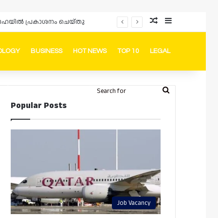
Random Article
Sidebar
ം ദോഹയിൽ പ്രകാശനം ചെയ്തു
OLOGY
BUSINESS
HOT NEWS
TOP 10
LEGAL
ook
stagram
Telegram
Whatsapp
Random Article
Switch skin
Search
Login
Popular Posts
for
Job Vacancy