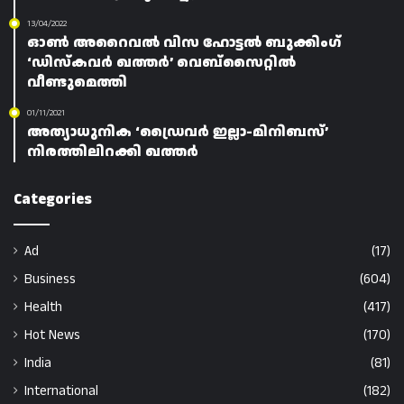
13/04/2022
ഓൺ അറൈവൽ വിസ ഹോട്ടൽ ബുക്കിംഗ്
‘ഡിസ്‌കവർ ഖത്തർ’ വെബ്‌സൈറ്റിൽ
വീണ്ടുമെത്തി
01/11/2021
അത്യാധുനിക ‘ഡ്രൈവർ ഇല്ലാ-മിനിബസ്’
നിരത്തിലിറക്കി ഖത്തർ
Categories
Ad
(17)
Business
(604)
Health
(417)
Hot News
(170)
India
(81)
International
(182)