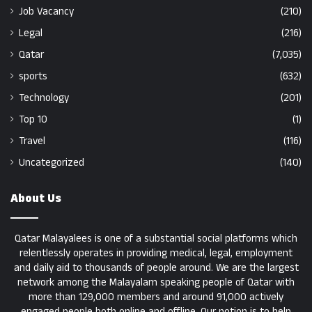
Job Vacancy
(210)
Legal
(216)
Qatar
(7,035)
sports
(632)
Technology
(201)
Top 10
(1)
Travel
(116)
Uncategorized
(140)
About Us
Qatar Malayalees is one of a substantial social platforms which
relentlessly operates in providing medical, legal, employment
and daily aid to thousands of people around. We are the largest
network among the Malayalam speaking people of Qatar with
more than 129,000 members and around 91,000 actively
engaged people both online and offline. Our notion is to help