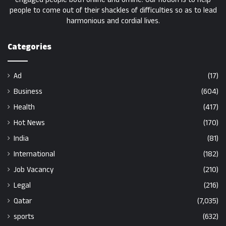
people to come out of their shackles of difficulties so as to lead
harmonious and cordial lives.
Categories
Ad
(17)
Business
(604)
Health
(417)
Hot News
(170)
India
(81)
International
(182)
Job Vacancy
(210)
Legal
(216)
Qatar
(7,035)
sports
(632)