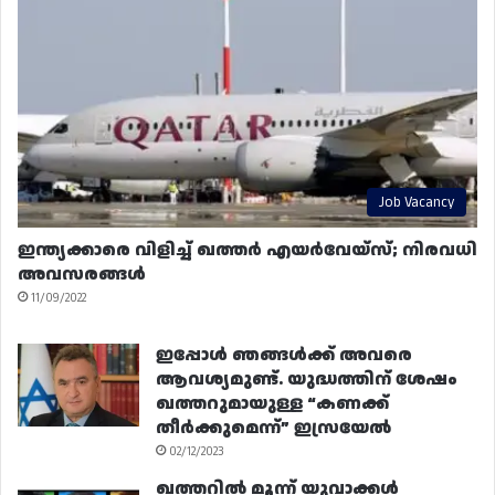
Job Vacancy
ഇന്ത്യക്കാരെ വിളിച്ച് ഖത്തർ എയർവേയ്‌സ്; നിരവധി
അവസരങ്ങൾ
11/09/2022
ഇപ്പോൾ ഞങ്ങൾക്ക് അവരെ
ആവശ്യമുണ്ട്. യുദ്ധത്തിന് ശേഷം
ഖത്തറുമായുള്ള “കണക്ക്
തീർക്കുമെന്ന്” ഇസ്രയേൽ
02/12/2023
ഖത്തറിൽ മൂന്ന് യുവാക്കൾ