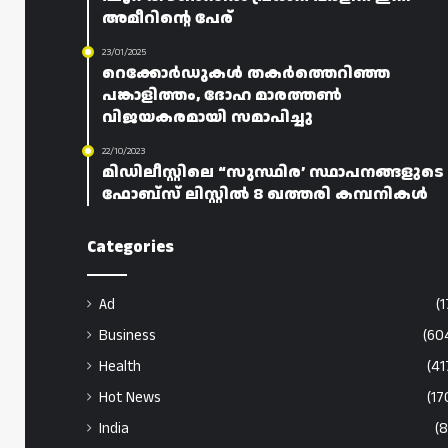
അമീറിന്റെ പേര്
23/01/2025
റെക്കോർഡുകൾ തകർത്തെറിഞ്ഞ
പങ്കാളിത്തം, ദോഹ മാരത്തൺ
വിജയകരമായി സമാപിച്ചു
22/10/2023
മിഡിലീസ്റ്റിലെ “സുസ്ഥിര’ സ്ഥാപനങ്ങളുടെ
ഫോബ്‌സ് ലിസ്റ്റിൽ 8 ഖത്തരി കമ്പനികൾ
Categories
Ad
(1
Business
(60
Health
(41
Hot News
(17
India
(8