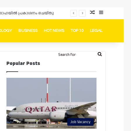
Random Article
Sidebar
ഡും ദോഹയിൽ പ്രകാശനം ചെയ്തു
OLOGY
BUSINESS
HOT NEWS
TOP 10
LEGAL
ook
stagram
Telegram
Whatsapp
Random Article
Switch skin
Search
Login
Popular Posts
for
Job Vacancy