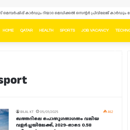
്‌സ് മെമ്പർഷിപ്പ് കാർഡും റിയാദ മെഡിക്കൽ സെന്റർ പ്രിവിലേജ് കാർ
HOME
QATAR
HEALTH
SPORTS
JOB VACANCY
TECHN
Faceb
In
sport
BILAL KT
05/01/2025
462
ഖത്തറിലെ പൊതുഗതാഗതം വലിയ
വളർച്ചയിലേക്ക്, 2029-ഓടെ 0.58