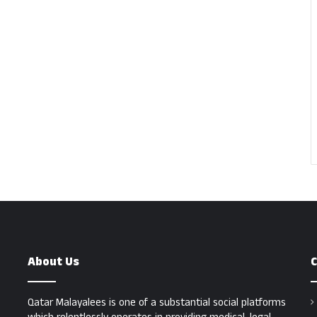
About Us
C
Qatar Malayalees is one of a substantial social platforms