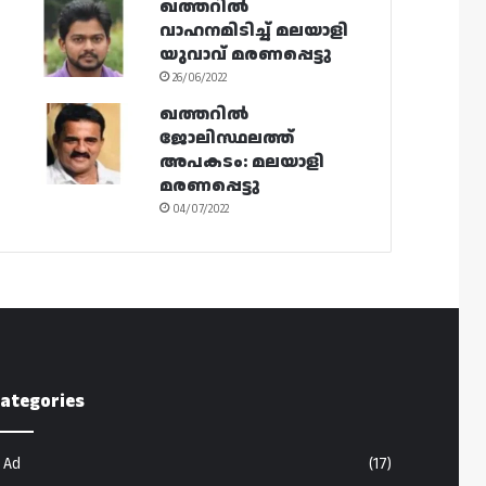
ഖത്തറിൽ
വാഹനമിടിച്ച് മലയാളി
യുവാവ് മരണപ്പെട്ടു
26/06/2022
ഖത്തറിൽ
ജോലിസ്ഥലത്ത്
അപകടം: മലയാളി
മരണപ്പെട്ടു
04/07/2022
ategories
Ad
(17)