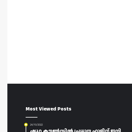
Most Viewed Posts
24/10/2022
ഷൂറ കൗൺസിൽ പ്രധാന ഹാളിന് ഇനി