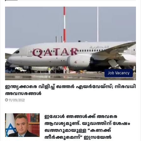
Job Vacancy
ഇന്ത്യക്കാരെ വിളിച്ച് ഖത്തർ എയർവേയ്‌സ്; നിരവധി
അവസരങ്ങൾ
11/09/2022
ഇപ്പോൾ ഞങ്ങൾക്ക് അവരെ
ആവശ്യമുണ്ട്. യുദ്ധത്തിന് ശേഷം
ഖത്തറുമായുള്ള “കണക്ക്
തീർക്കുമെന്ന്” ഇസ്രയേൽ