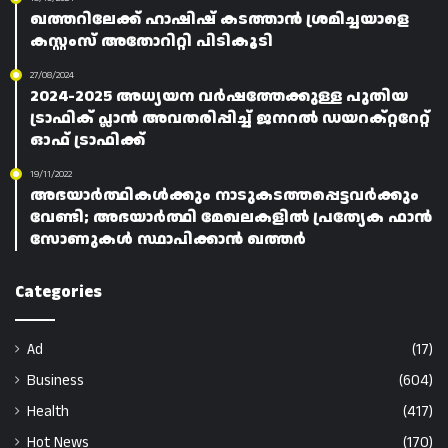
ഖത്തറിലേക്ക് ഹാഷിഷ് കടത്താൻ ശ്രമിച്ചയാളെ
കസ്റ്റംസ് അതോറിറ്റി പിടികൂടി
27/08/2024
2024-2025 അധ്യയന വർഷത്തേക്കുള്ള പുതിയ
ട്രാഫിക് പ്ലാൻ അവതരിപ്പിച്ച് ജനറൽ ഡയറക്റ്ററേറ്റ്
ഓഫ് ട്രാഫിക്ക്
19/11/2022
അഭയാർത്ഥികൾക്കും നാടുകടത്തപ്പെട്ടവർക്കും
വേണ്ടി; അഭയാർത്ഥി മേഖലകളിൽ പ്രത്യേക ഫാൻ
സോണുകൾ സ്ഥാപിക്കാൻ ഖത്തർ
Categories
Ad
(17)
Business
(604)
Health
(417)
Hot News
(170)