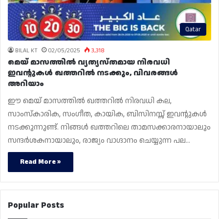
Qatar
BILAL KT
02/05/2025
3,318
മെയ് മാസത്തിൽ വ്യത്യസ്‌തമായ നിരവധി
ഇവന്റുകൾ ഖത്തറിൽ നടക്കും, വിവരങ്ങൾ
അറിയാം
ഈ മെയ് മാസത്തിൽ ഖത്തറിൽ നിരവധി കല,
സാംസ്‌കാരിക, സംഗീത, കായിക, ബിസിനസ്സ് ഇവന്റുകൾ
നടക്കുന്നുണ്ട്. നിങ്ങൾ ഖത്തറിലെ താമസക്കാരനായാലും
സന്ദർശകനായാലും, രാജ്യം വാഗ്ദാനം ചെയ്യുന്ന പല…
Read More »
Popular Posts