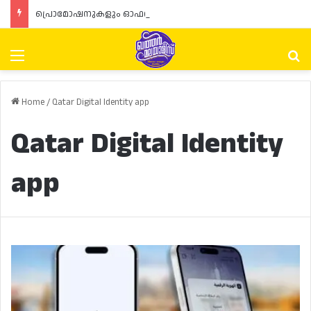
പ്രൊമോഷനുകളും ഓഫറുകളും നൽകുമ്പോൾ ഉപഭോക്താക്കളുടെ അവകാശങ്ങൾ ഉറപ്പാക്കണമെന്ന് ഖത്തർ വാണിജ്യ വ്യവസായ മന്ത്രാലയത്തിന്റെ (MoCI) നിർദ്ദേശം
Menu
Se
Home
/
Qatar Digital Identity app
Qatar Digital Identity
app