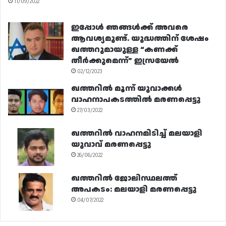
11/09/2022
ഇപ്പോൾ ഞങ്ങൾക്ക് അവരെ
ആവശ്യമുണ്ട്. യുദ്ധത്തിന് ശേഷം
ഖത്തറുമായുള്ള “കണക്ക്
തീർക്കുമെന്ന്” ഇസ്രയേൽ
02/12/2023
ഖത്തറിൽ മൂന്ന് യുവാക്കൾ
വാഹനാപകടത്തിൽ മരണപ്പെട്ടു
27/03/2022
ഖത്തറിൽ വാഹനമിടിച്ച് മലയാളി
യുവാവ് മരണപ്പെട്ടു
26/06/2022
ഖത്തറിൽ ജോലിസ്ഥലത്ത്
അപകടം: മലയാളി മരണപ്പെട്ടു
04/07/2022