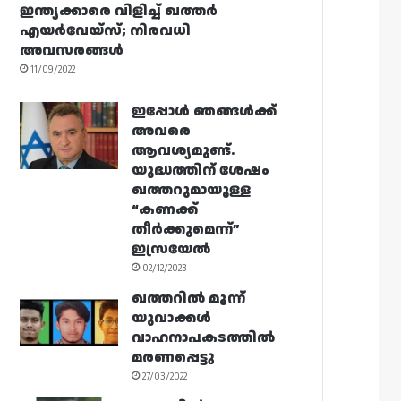
ഇന്ത്യക്കാരെ വിളിച്ച് ഖത്തർ
എയർവേയ്‌സ്; നിരവധി
അവസരങ്ങൾ
11/09/2022
ഇപ്പോൾ ഞങ്ങൾക്ക്
അവരെ
ആവശ്യമുണ്ട്.
യുദ്ധത്തിന് ശേഷം
ഖത്തറുമായുള്ള
“കണക്ക്
തീർക്കുമെന്ന്”
ഇസ്രയേൽ
02/12/2023
ഖത്തറിൽ മൂന്ന്
യുവാക്കൾ
വാഹനാപകടത്തിൽ
മരണപ്പെട്ടു
27/03/2022