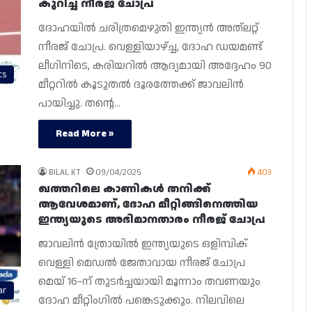
കുറിച്ച് നീരജ് ചോപ്ര
ദോഹയിൽ ചരിത്രമെഴുതി ഇന്ത്യൻ അത്‌ലറ്റ്
നീരജ് ചോപ്ര. വെള്ളിയാഴ്ച്ച, ദോഹ ഡയമണ്ട്
ലീഗിനിടെ, കരിയറിൽ ആദ്യമായി അദ്ദേഹം 90
ts
മീറ്ററിൽ കൂടുതൽ ദൂരത്തേക്ക് ജാവലിൻ
പായിച്ചു. തന്റെ…
Read More »
BILAL KT
09/04/2025
403
ഖത്തറിലെ കാണികൾ തനിക്ക്
ആവേശമാണ്, ദോഹ മീറ്റിങ്ങിനെത്തിയ
ഇന്ത്യയുടെ അഭിമാനതാരം നീരജ് ചോപ്ര
ജാവലിൻ ത്രോയിൽ ഇന്ത്യയുടെ ഒളിമ്പിക്
വെള്ളി മെഡൽ ജേതാവായ നീരജ് ചോപ്ര
മെയ് 16-ന് തുടർച്ചയായി മൂന്നാം തവണയും
ar
ദോഹ മീറ്റിംഗിൽ പങ്കെടുക്കും. നിലവിലെ