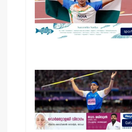
spor
Qat