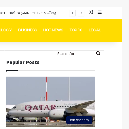
Random Article
Sidebar
ർഡും ദോഹയിൽ പ്രകാശനം ചെയ്തു
OLOGY
BUSINESS
HOT NEWS
TOP 10
LEGAL
ook
stagram
Telegram
Whatsapp
Random Article
Switch skin
Search
Login
Popular Posts
for
Job Vacancy