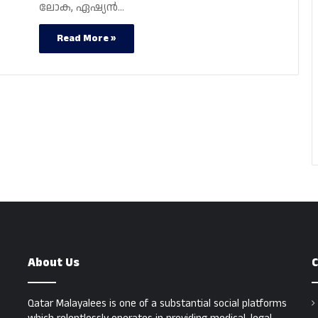
ലോക, ഏഷ്യൻ…
Read More »
About Us
C
Qatar Malayalees is one of a substantial social platforms