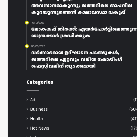
അവസാനമാകുന്നു; ഖത്തറിലെ താപനില
കുറയുന്നുണ്ടെന്ന് കാലാവസ്ഥാ വകുപ്പ്
19/12/2022
ലോകകപ്പ് തിരക്ക്: എയർപോർട്ടിലെത്തുന്
യാത്രക്കാർ ശ്രദ്ധിക്കുക
03/01/2025
വർണാഭമായ ഉദ്ഘാടന ചടങ്ങുകൾ,
ഖത്തറിലെ ഏറ്റവും വലിയ ഷോപ്പിംഗ്
ഫെസ്റ്റിവലിന് തുടക്കമായി
Categories
Ad
(1
Business
(60
Health
(41
Hot News
(17