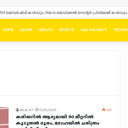
ഴ്‌സ് മെമ്പർഷിപ്പ് കാർഡും റിയാദ മെഡിക്കൽ സെന്റർ പ്രിവിലേജ് കാ
HOME
QATAR
HEALTH
SPORTS
JOB VACANCY
TECHN
Faceb
In
BILAL KT
17/05/2025
701
കരിയറിൽ ആദ്യമായി 90 മീറ്ററിൽ
കൂടുതൽ ദൂരം, ദോഹയിൽ ചരിത്രം