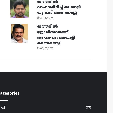
ഖത്തറിൽ
വാഹനമിടിച്ച് മലയാളി
യുവാവ് മരണപ്പെട്ടു
26/06/2022
ഖത്തറിൽ
ജോലിസ്ഥലത്ത്
അപകടം: മലയാളി
മരണപ്പെട്ടു
04/07/2022
ategories
Ad
(17)