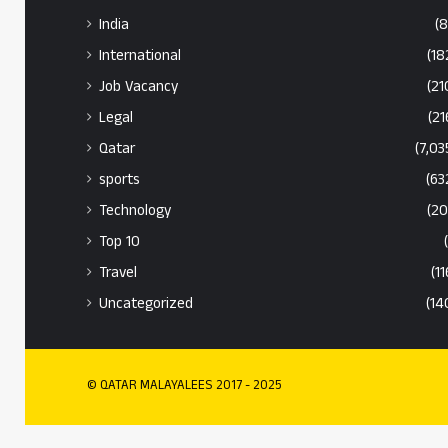
India
(8
International
(18
Job Vacancy
(21
Legal
(21
Qatar
(7,03
sports
(63
Technology
(20
Top 10
Travel
(11
Uncategorized
(14
© QATAR MALAYALEES 2017 - 2025