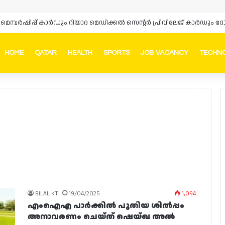
‌സ് മെമ്പർഷിപ്പ് കാർഡും റിയാദ മെഡിക്കൽ സെന്റർ പ്രിവിലേജ് കാർഡു
HOME
QATAR
HEALTH
SPORTS
JOB VACANCY
TECHN
Faceb
In
BILAL KT
19/04/2025
1,094
എംഐഎ പാർക്കിൽ പുതിയ ശിൽപ്പം
അനാവരണം ചെയ്‌ത് ഷെയ്‌ഖ അൽ