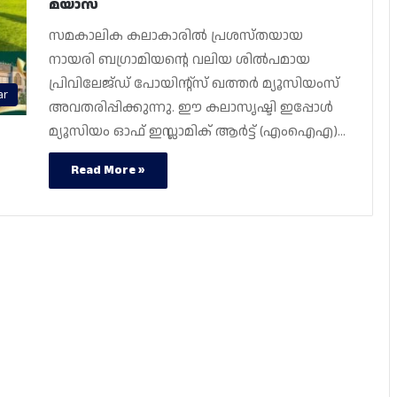
മയാസ
സമകാലിക കലാകാരിൽ പ്രശസ്‌തയായ
നായരി ബഗ്രാമിയന്റെ വലിയ ശിൽപമായ
പ്രിവിലേജ്‌ഡ്‌ പോയിന്റ്സ് ഖത്തർ മ്യൂസിയംസ്
ar
അവതരിപ്പിക്കുന്നു. ഈ കലാസൃഷ്ടി ഇപ്പോൾ
മ്യൂസിയം ഓഫ് ഇസ്ലാമിക് ആർട്ട് (എംഐഎ)…
Read More »