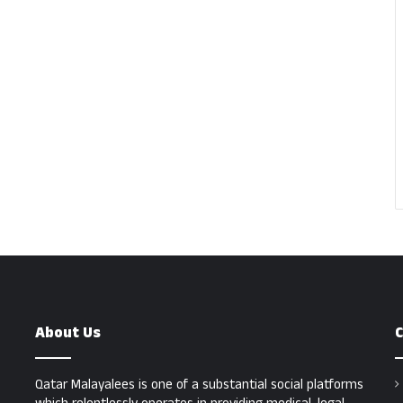
About Us
C
Qatar Malayalees is one of a substantial social platforms