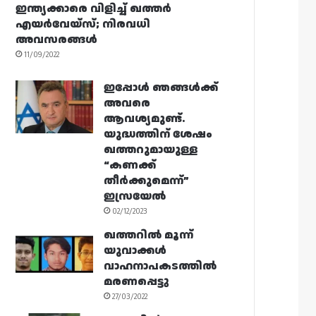
ഇന്ത്യക്കാരെ വിളിച്ച് ഖത്തർ
എയർവേയ്‌സ്; നിരവധി
അവസരങ്ങൾ
11/09/2022
ഇപ്പോൾ ഞങ്ങൾക്ക്
അവരെ
ആവശ്യമുണ്ട്.
യുദ്ധത്തിന് ശേഷം
ഖത്തറുമായുള്ള
“കണക്ക്
തീർക്കുമെന്ന്”
ഇസ്രയേൽ
02/12/2023
ഖത്തറിൽ മൂന്ന്
യുവാക്കൾ
വാഹനാപകടത്തിൽ
മരണപ്പെട്ടു
27/03/2022