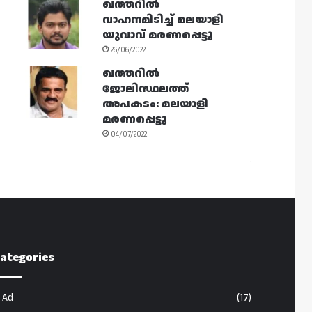
ഖത്തറിൽ
വാഹനമിടിച്ച് മലയാളി
യുവാവ് മരണപ്പെട്ടു
26/06/2022
ഖത്തറിൽ
ജോലിസ്ഥലത്ത്
അപകടം: മലയാളി
മരണപ്പെട്ടു
04/07/2022
ategories
Ad
(17)