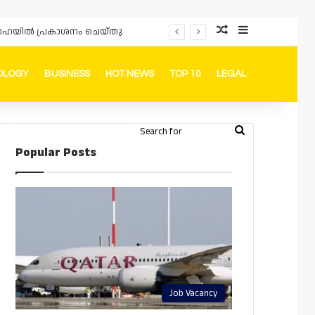
Random Article
Sidebar
ം ദോഹയിൽ പ്രകാശനം ചെയ്തു
OLOGY
BUSINESS
HOT NEWS
TOP 10
LEGAL
ook
stagram
Telegram
Whatsapp
Random Article
Switch skin
Search
Login
Popular Posts
for
Job Vacancy