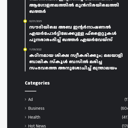
ആഗോളതലത്തിൽ മുൻനിരയിലെത്തി
ഖത്തർ
02/01/2025
സൗദിയിലെ അബ ഇൻ്റർനാഷണൽ
എയർപോർട്ടിലേക്കുള്ള ഫ്‌ളൈറ്റുകൾ
പുനരാരംഭിച്ച് ഖത്തർ എയർവേയ്‌സ്
11/09/2022
കഠിനമായ ശിക്ഷ സ്വീകരിക്കും; മലയാളി
ബാലിക സ്‌കൂൾ ബസിൽ മരിച്ച
സംഭവത്തെ അനുശോചിച്ച് മന്ത്രാലയം
Categories
Ad
(1
Business
(60
Health
(41
Hot News
(17