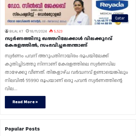
Qatar
BILAL KT
18/11/2024
5,523
സ്വർണത്തിനു ഖത്തറിലേക്കാൾ വിലക്കുറവ്
കേരളത്തിൽ, സംഭവിച്ചതെന്താണ്
സ്വർണം പവന് അറുപതിനായിരം രൂപയിലേക്ക്
കുതിച്ചിടത്തു നിന്നാണ് കേരളത്തിലെ സ്വർണവില
താഴേക്കു വീണത്. തിങ്കളാഴ്‌ച വർദ്ധനവ് ഉണ്ടായെങ്കിലും
നിലവിൽ 55990 രൂപയാണ് ഒരു പവൻ സ്വർണത്തിന്റെ
വില.…
Read More »
Popular Posts