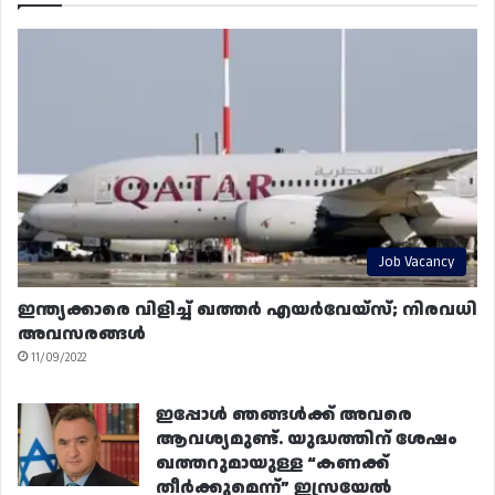
Job Vacancy
ഇന്ത്യക്കാരെ വിളിച്ച് ഖത്തർ എയർവേയ്‌സ്; നിരവധി
അവസരങ്ങൾ
11/09/2022
ഇപ്പോൾ ഞങ്ങൾക്ക് അവരെ
ആവശ്യമുണ്ട്. യുദ്ധത്തിന് ശേഷം
ഖത്തറുമായുള്ള “കണക്ക്
തീർക്കുമെന്ന്” ഇസ്രയേൽ