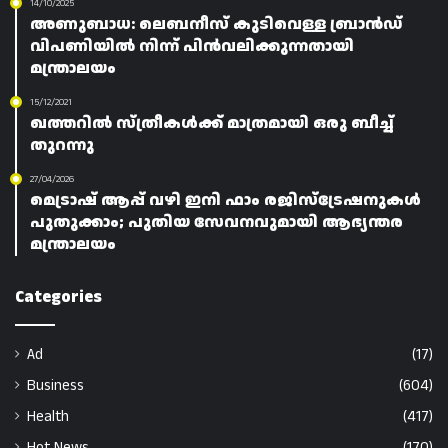
14/10/2025
അണുബാധ: ലെബനീസ് കുടിവെള്ള ബ്രാൻഡ്
വിപണിയിൽ നിന്ന് പിൻവലിക്കുന്നതായി
മന്ത്രാലയം
15/12/2021
ഖത്തറിൽ സ്ത്രീകൾക്ക് മാത്രമായി ഒരു ബീച്ച്
തുറന്നു
27/04/2026
മെട്രാഷ് ആപ്പ് വഴി ഇനി ഫാം രജിസ്‌ട്രേഷനുകൾ
പുതുക്കാം; പുതിയ സേവനവുമായി ആഭ്യന്തര
മന്ത്രാലയം
Categories
Ad
(17)
Business
(604)
Health
(417)
Hot News
(170)