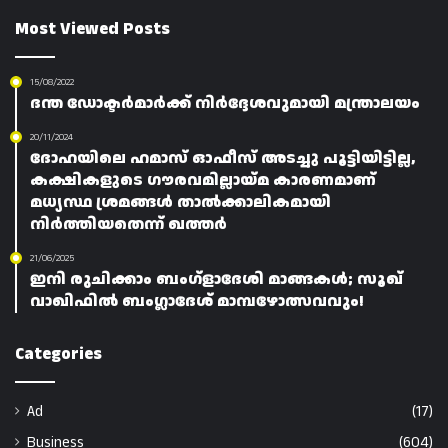
Most Viewed Posts
15/08/2022
ദന്ത ഡോക്ടർമാർക്ക് നിർദ്ദേശവുമായി മന്ത്രാലയം
20/11/2024
ദോഹയിലെ ഹമാസ് ഓഫീസ് അടച്ചു പൂട്ടിയിട്ടില്ല,
കക്ഷികളുടെ ഗൗരവമില്ലായ്‌മ കാരണമാണ്
മധ്യസ്ഥ ശ്രമങ്ങൾ താൽക്കാലികമായി
നിർത്തിയതെന്ന് ഖത്തർ
21/06/2025
ഇനി രുചിക്കാം ബംഗ്ളാദേശി മാങ്ങകൾ; സൂഖ്
വാഖിഫിൽ ബംഗ്ലാദേശ് മാമ്പഴോത്സവവും!
Categories
Ad
(17)
Business
(604)