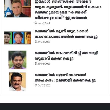
ഇപ്പോൾ ഞങ്ങൾക്ക് അവരെ
ആവശ്യമുണ്ട്. യുദ്ധത്തിന് ശേഷം
ഖത്തറുമായുള്ള “കണക്ക്
തീർക്കുമെന്ന്” ഇസ്രയേൽ
02/12/2023
ഖത്തറിൽ മൂന്ന് യുവാക്കൾ
വാഹനാപകടത്തിൽ മരണപ്പെട്ടു
27/03/2022
ഖത്തറിൽ വാഹനമിടിച്ച് മലയാളി
യുവാവ് മരണപ്പെട്ടു
26/06/2022
ഖത്തറിൽ ജോലിസ്ഥലത്ത്
അപകടം: മലയാളി മരണപ്പെട്ടു
04/07/2022