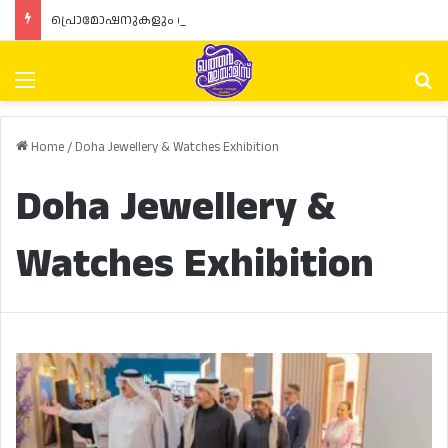
പ്രൊമോഷനുകളും ഓഫറുകളും നൽകുമ്പോൾ ഉപഭോക്താക്കളുടെ അവകാശങ്ങൾ ഉറപ്പാക്കണമെന്ന് ഖത്തർ വാണിജ്യ വ്യവസായ മന്ത്രാലയത്തിന്റെ (MoCI) നിർദ്ദേശം
Menu
Se
Home
/
Doha Jewellery & Watches Exhibition
Doha Jewellery &
Watches Exhibition