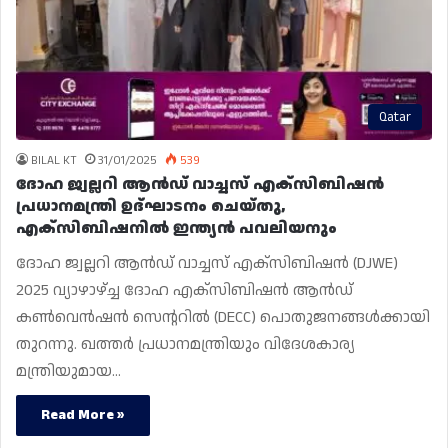
Qatar
BILAL KT
31/01/2025
539
ദോഹ ജ്വല്ലറി ആൻഡ് വാച്ചസ് എക്‌സിബിഷൻ
പ്രധാനമന്ത്രി ഉദ്ഘാടനം ചെയ്‌തു,
എക്‌സിബിഷനിൽ ഇന്ത്യൻ പവലിയനും
ദോഹ ജ്വല്ലറി ആൻഡ് വാച്ചസ് എക്‌സിബിഷൻ (DJWE)
2025 വ്യാഴാഴ്ച്ച ദോഹ എക്‌സിബിഷൻ ആൻഡ്
കൺവെൻഷൻ സെൻ്ററിൽ (DECC) പൊതുജനങ്ങൾക്കായി
തുറന്നു. ഖത്തർ പ്രധാനമന്ത്രിയും വിദേശകാര്യ
മന്ത്രിയുമായ…
Read More »