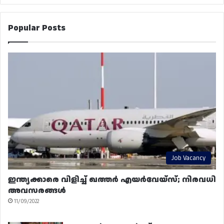
Popular Posts
Job Vacancy
ഇന്ത്യക്കാരെ വിളിച്ച് ഖത്തർ എയർവേയ്‌സ്; നിരവധി
അവസരങ്ങൾ
11/09/2022