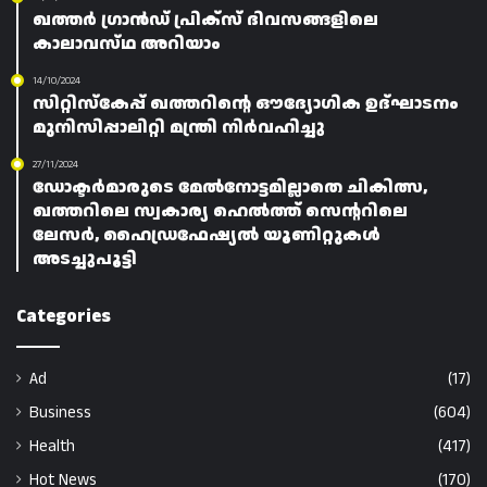
ഖത്തർ ഗ്രാൻഡ് പ്രിക്‌സ് ദിവസങ്ങളിലെ
കാലാവസ്‌ഥ അറിയാം
14/10/2024
സിറ്റിസ്‌കേപ്പ് ഖത്തറിൻ്റെ ഔദ്യോഗിക ഉദ്ഘാടനം
മുനിസിപ്പാലിറ്റി മന്ത്രി നിർവഹിച്ചു
27/11/2024
ഡോക്ടർമാരുടെ മേൽനോട്ടമില്ലാതെ ചികിത്സ,
ഖത്തറിലെ സ്വകാര്യ ഹെൽത്ത് സെന്ററിലെ
ലേസർ, ഹൈഡ്രഫേഷ്യൽ യൂണിറ്റുകൾ
അടച്ചുപൂട്ടി
Categories
Ad
(17)
Business
(604)
Health
(417)
Hot News
(170)