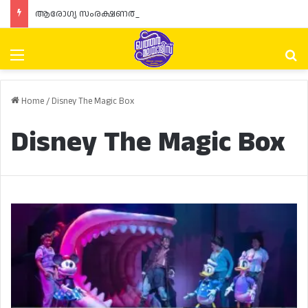
ആരോഗ്യ സംരക്ഷണത്തിനായി ‘ഹൃദ്യ’ പദ്ധതിയുമായി ഐ.ഡി.സി ഖത്തറും റിയാദ മെഡിക്കൽ സെന്ററും
Menu
Se
Home
/
Disney The Magic Box
Disney The Magic Box