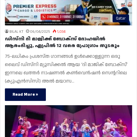
Qatar
BILAL KT
06/04/2025
1,034
ഡിസ്‌നി ദി മാജിക്ക് ബോക്‌സ് ദോഹയിൽ
ആരംഭിച്ചു, ഏപ്രിൽ 12 വരെ പ്രോഗ്രാം തുടരും
75-ലധികം പ്രശസ്‌ത ഗാനങ്ങൾ ഉൾക്കൊള്ളുന്ന ഒരു
ലൈവ് ഡിസ്‌നി മ്യൂസിക്കൽ ആയ ‘ദി മാജിക് ബോക്സ്’
ഇന്നലെ ഖത്തർ നാഷണൽ കൺവെൻഷൻ സെന്ററിലെ
(ക്യുഎൻസിസി) അൽ മയാസ…
Read More »