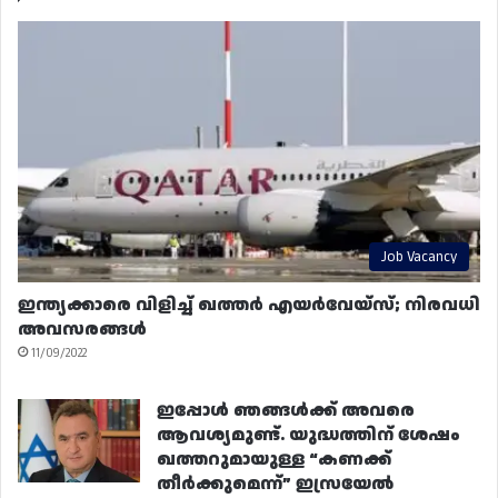
Job Vacancy
ഇന്ത്യക്കാരെ വിളിച്ച് ഖത്തർ എയർവേയ്‌സ്; നിരവധി
അവസരങ്ങൾ
11/09/2022
ഇപ്പോൾ ഞങ്ങൾക്ക് അവരെ
ആവശ്യമുണ്ട്. യുദ്ധത്തിന് ശേഷം
ഖത്തറുമായുള്ള “കണക്ക്
തീർക്കുമെന്ന്” ഇസ്രയേൽ