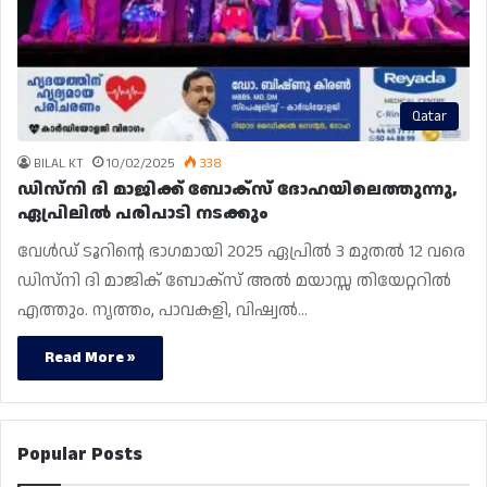
Qatar
BILAL KT
10/02/2025
338
ഡിസ്‌നി ദി മാജിക്ക് ബോക്‌സ് ദോഹയിലെത്തുന്നു,
ഏപ്രിലിൽ പരിപാടി നടക്കും
വേൾഡ് ടൂറിന്റെ ഭാഗമായി 2025 ഏപ്രിൽ 3 മുതൽ 12 വരെ
ഡിസ്‌നി ദി മാജിക് ബോക്‌സ് അൽ മയാസ്സ തിയേറ്ററിൽ
എത്തും. നൃത്തം, പാവകളി, വിഷ്വൽ…
Read More »
Popular Posts