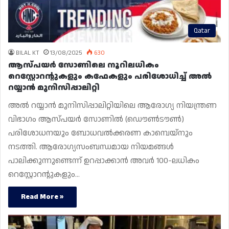
Qatar
BILAL KT
13/08/2025
630
ആസ്‌പയർ സോണിലെ നൂറിലധികം
റെസ്റ്റോറന്റുകളും കഫേകളും പരിശോധിച്ച് അൽ
റയ്യാൻ മുനിസിപ്പാലിറ്റി
അൽ റയ്യാൻ മുനിസിപ്പാലിറ്റിയിലെ ആരോഗ്യ നിയന്ത്രണ
വിഭാഗം ആസ്‌പയർ സോണിൽ (ഡൌൺടൗൺ)
പരിശോധനയും ബോധവൽക്കരണ കാമ്പെയ്‌നും
നടത്തി. ആരോഗ്യസംബന്ധമായ നിയമങ്ങൾ
പാലിക്കുന്നുണ്ടെന്ന് ഉറപ്പാക്കാൻ അവർ 100-ലധികം
റെസ്റ്റോറന്റുകളും…
Read More »