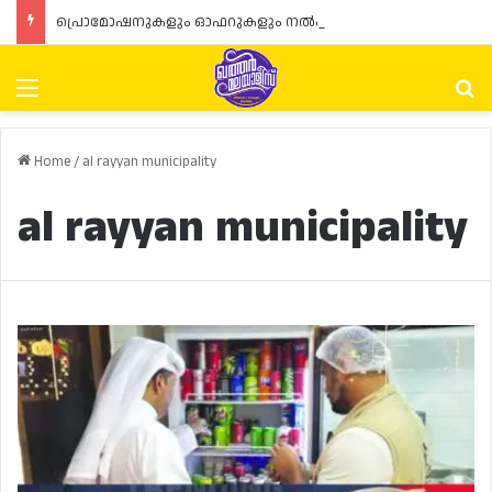
പ്രൊമോഷനുകളും ഓഫറുകളും നൽകുമ്പോൾ ഉപഭോക്താക്കളുടെ അവകാശങ്ങൾ ഉറപ്പാക്കണമെന്ന് ഖത്തർ വാണിജ്യ വ്യവസായ മന്ത്രാലയത്തിന്റെ (MoCI) നിർദ്ദേശം
Menu
Se
Home
/
al rayyan municipality
al rayyan municipality