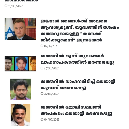
അവസരങ്ങൾ
11/09/2022
ഇപ്പോൾ ഞങ്ങൾക്ക് അവരെ
ആവശ്യമുണ്ട്. യുദ്ധത്തിന് ശേഷം
ഖത്തറുമായുള്ള “കണക്ക്
തീർക്കുമെന്ന്” ഇസ്രയേൽ
02/12/2023
ഖത്തറിൽ മൂന്ന് യുവാക്കൾ
വാഹനാപകടത്തിൽ മരണപ്പെട്ടു
27/03/2022
ഖത്തറിൽ വാഹനമിടിച്ച് മലയാളി
യുവാവ് മരണപ്പെട്ടു
26/06/2022
ഖത്തറിൽ ജോലിസ്ഥലത്ത്
അപകടം: മലയാളി മരണപ്പെട്ടു
04/07/2022