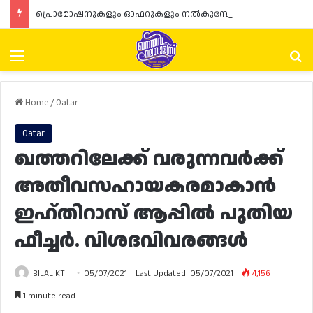
പ്രൊമോഷനുകളും ഓഫറുകളും നൽകുമ്പോൾ ഉപഭോക്താക്കളുടെ അവകാശങ്ങൾ ഉറപ്പാക്കണമെന്ന് ഖത്തർ വാണിജ്യ വ്യവസായ മന്ത്രാലയത്തിന്റെ (MoCI) നിർദ്ദേശം
Menu
Se
Home
/
Qatar
Qatar
ഖത്തറിലേക്ക് വരുന്നവർക്ക്
അതീവസഹായകരമാകാൻ
ഇഹ്തിറാസ് ആപ്പിൽ പുതിയ
ഫീച്ചർ. വിശദവിവരങ്ങൾ
BILAL KT
05/07/2021
Last Updated: 05/07/2021
4,156
1 minute read