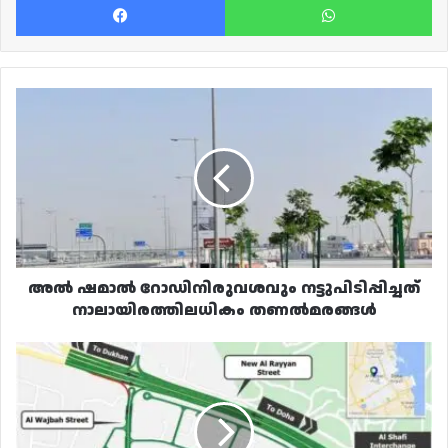
അൽ
ഷമാൽ
റോഡിനിരുവശവും
നട്ടുപിടിപ്പിച്ചത്
നാലായിരത്തിലധികം
തണൽമരങ്ങൾ
അൽ ഷമാൽ റോഡിനിരുവശവും നട്ടുപിടിപ്പിച്ചത്
നാലായിരത്തിലധികം തണൽമരങ്ങൾ
അൽ
വജ്ബ
സ്ട്രീറ്റിലേക്ക്
വെള്ളിയും
ശനിയും