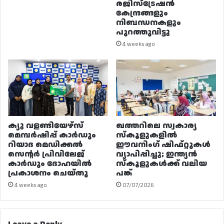
രജിസ്ട്രേഷൻ
കേന്ദ്രങ്ങളും
നിബന്ധനകളും
പുറത്തുവിട്ടു
4 weeks ago
ക്യു വളണ്ടിയേഴ്‌സ്
ഖത്തറിലെ സ്വകാര്യ
മെമ്പർഷിപ്പ് കാർഡും
സ്കൂളുകളിൽ
റിയാദ മെഡിക്കൽ
ഈവനിംഗ് ഷിഫ്റ്റുകൾ
സെന്റർ പ്രിവിലേജ്
വ്യാപിപ്പിച്ചു; ഇന്ത്യൻ
കാർഡും ദോഹയിൽ
സ്കൂളുകൾക്ക് വലിയ
പ്രകാശനം ചെയ്തു
പങ്ക്
4 weeks ago
07/07/2026