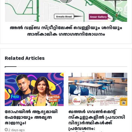
താത്കാലിക
ഗതാഗതനിരോധനം
അൽ വജ്ബ സ്ട്രീറ്റിലേക്ക് വെള്ളിയും ശനിയും
താത്കാലിക ഗതാഗതനിരോധനം
Related Articles
ദോഹയിൽ ആദ്യമായി
ഖത്തർ ഗവൺമെന്റ്
ഫേജോയും അമൃത
സ്കൂളുകളിൽ പ്രവാസി
രാജനും!
വിദ്യാർത്ഥികൾക്ക്
പ്രവേശനം:
2 days ago