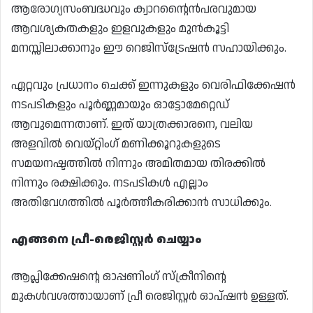
ആരോഗ്യസംബദ്ധവും ക്വാറന്റൈൻപരവുമായ
ആവശ്യകതകളും ഇളവുകളും മുൻകൂട്ടി
മനസ്സിലാക്കാനും ഈ റെജിസ്ട്രേഷൻ സഹായിക്കും.
ഏറ്റവും പ്രധാനം ചെക്ക് ഇന്നുകളും വെരിഫിക്കേഷൻ
നടപടികളും പൂർണ്ണമായും ഓട്ടോമേറ്റെഡ്
ആവുമെന്നതാണ്. ഇത് യാത്രക്കാരനെ, വലിയ
അളവിൽ വെയ്റ്റിംഗ് മണിക്കൂറുകളുടെ
സമയനഷ്ടത്തിൽ നിന്നും അമിതമായ തിരക്കിൽ
നിന്നും രക്ഷിക്കും. നടപടികൾ എല്ലാം
അതിവേഗത്തിൽ പൂർത്തീകരിക്കാൻ സാധിക്കും.
എങ്ങനെ പ്രീ-രെജിസ്റ്റർ ചെയ്യാം
ആപ്ലിക്കേഷന്റെ ഓപ്പണിംഗ് സ്‌ക്രീനിന്റെ
മുകൾവശത്തായാണ് പ്രീ രെജിസ്റ്റർ ഓപ്‌ഷൻ ഉള്ളത്.