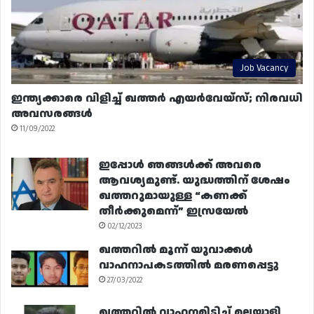
Job Vacancy
ഇന്ത്യക്കാരെ വിളിച്ച് ഖത്തർ എയർവേയ്‌സ്; നിരവധി
അവസരങ്ങൾ
11/09/2022
ഇപ്പോൾ ഞങ്ങൾക്ക് അവരെ
ആവശ്യമുണ്ട്. യുദ്ധത്തിന് ശേഷം
ഖത്തറുമായുള്ള “കണക്ക്
തീർക്കുമെന്ന്” ഇസ്രയേൽ
02/12/2023
ഖത്തറിൽ മൂന്ന് യുവാക്കൾ
വാഹനാപകടത്തിൽ മരണപ്പെട്ടു
27/03/2022
ഖത്തറിൽ വാഹനമിടിച്ച് മലയാളി