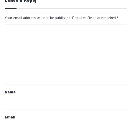
Leave a Reply
Your email address will not be published.
Required fields are marked
*
C
o
m
m
e
n
t
*
Name
Email