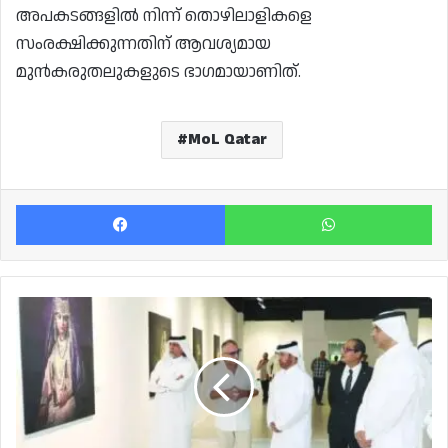
അപകടങ്ങളിൽ നിന്ന് തൊഴിലാളികളെ
സംരക്ഷിക്കുന്നതിന് ആവശ്യമായ
മുൻകരുതലുകളുടെ ഭാഗമായാണിത്.
MoL Qatar
Facebook
Wh
"ലുക്ക്
എവേ,
ലുക്ക്
എഗെയ്ൻ"
ആർട്ട്
എക്‌സിബിഷൻ
കത്താറയിൽ