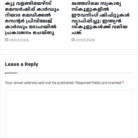
ക്യു വളണ്ടിയേഴ്‌സ്
ഖത്തറിലെ സ്വകാര്യ
മെമ്പർഷിപ്പ് കാർഡും
സ്കൂളുകളിൽ
റിയാദ മെഡിക്കൽ
ഈവനിംഗ് ഷിഫ്റ്റുകൾ
സെന്റർ പ്രിവിലേജ്
വ്യാപിപ്പിച്ചു; ഇന്ത്യൻ
കാർഡും ദോഹയിൽ
സ്കൂളുകൾക്ക് വലിയ
പ്രകാശനം ചെയ്തു
പങ്ക്
09/07/2026
07/07/2026
Leave a Reply
Your email address will not be published.
Required fields are marked
*
C
o
m
m
e