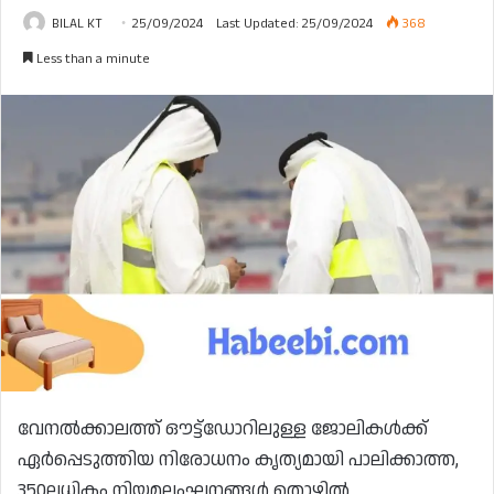
BILAL KT
25/09/2024
Last Updated: 25/09/2024
368
Less than a minute
വേനൽക്കാലത്ത് ഔട്ട്‌ഡോറിലുള്ള ജോലികൾക്ക്
ഏർപ്പെടുത്തിയ നിരോധനം കൃത്യമായി പാലിക്കാത്ത,
350ലധികം നിയമലംഘനങ്ങൾ തൊഴിൽ