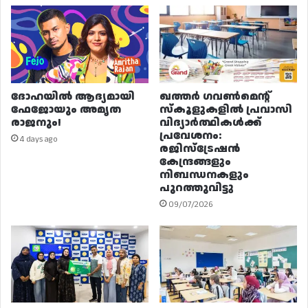
ദോഹയിൽ ആദ്യമായി
ഖത്തർ ഗവൺമെന്റ്
ഫേജോയും അമൃത
സ്കൂളുകളിൽ പ്രവാസി
രാജനും!
വിദ്യാർത്ഥികൾക്ക്
പ്രവേശനം:
4 days ago
രജിസ്ട്രേഷൻ
കേന്ദ്രങ്ങളും
നിബന്ധനകളും
പുറത്തുവിട്ടു
09/07/2026