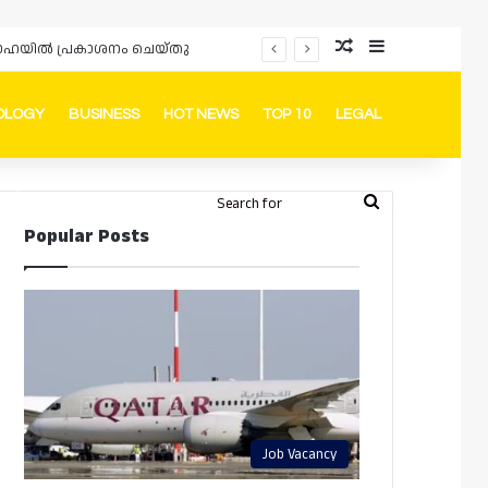
Random Article
Sidebar
പ്രൊമോഷനുകളും ഓഫറുകളും നൽകുമ്പോൾ ഉപഭോക്താക്കളുടെ അവകാശങ്ങൾ ഉറപ്പാക്കണമെന്ന് ഖത്തർ വാണിജ്യ വ്യവസായ മന്ത്രാലയത്തിന്റെ (MoCI) നിർദ്ദേശം
OLOGY
BUSINESS
HOT NEWS
TOP 10
LEGAL
ook
stagram
Telegram
Whatsapp
Random Article
Switch skin
Search
Login
Popular Posts
for
Job Vacancy