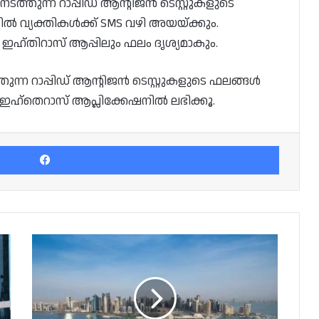
ടത്തുന്ന റാപ്പിഡ് ആന്റിജൻ ടെസ്റ്റുകളുടെ
്ളിൽ വ്യക്തികൾക്ക് SMS വഴി അയയ്ക്കും.
ഹ്തിറാസ്‌ ആപ്പിലും ഫലം ദൃശ്യമാകും.
ുന്ന റാപ്പിഡ് ആന്റിജൻ ടെസ്റ്റുകളുടെ ഫലങ്ങൾ
േ ഇഹ്തെറാസ് ആപ്ലിക്കേഷനിൽ ലഭിക്കൂ.
Facebook
ഒമിക്രോണിൽ
വലഞ്ഞ്
ഖത്തർ;
ഇന്ന്
2273
കേസുകൾ;