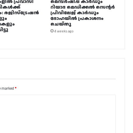
ളിൽ പ്രവാസി
മെമ്പർഷിപ്പ് കാർഡും
ഥികൾക്ക്
റിയാദ മെഡിക്കൽ സെന്റർ
ം: രജിസ്ട്രേഷൻ
പ്രിവിലേജ് കാർഡും
ളും
ദോഹയിൽ പ്രകാശനം
നകളും
ചെയ്തു
ട്ടു
4 weeks ago
re marked
*