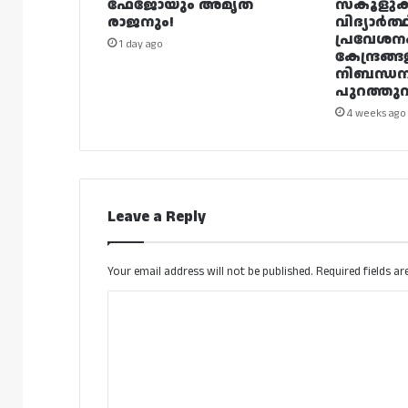
ഫേജോയും അമൃത
സ്കൂളുക
രാജനും!
വിദ്യാർത്
പ്രവേശന
1 day ago
കേന്ദ്രങ്ങ
നിബന്ധ
പുറത്തുവി
4 weeks ago
Leave a Reply
Your email address will not be published.
Required fields a
C
o
m
m