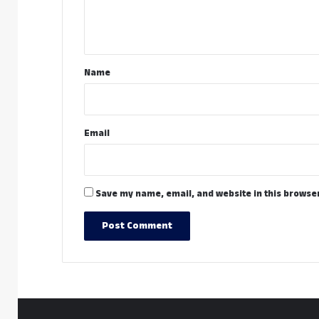
e
n
t
*
Name
Email
Save my name, email, and website in this browser