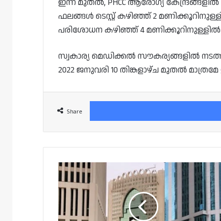
ഇന്ന് മുതൽ, PHCC ആരോഗ്യ കേന്ദ്രങ്ങളിൽ ന
ഫലങ്ങൾ ടെസ്റ്റ് കഴിഞ്ഞ് 2 മണിക്കൂറിനുള
പരിശോധന കഴിഞ്ഞ് 4 മണിക്കൂറിനുള്ളിൽ ഇ
സ്വകാര്യ മെഡിക്കൽ സൗകര്യങ്ങളിൽ നടത്ത
2022 ജനുവരി 10 തിങ്കളാഴ്ച മുതൽ മാത്രമ
Share
ഖത്തറിലെ
സ്‌കൂളുകൾ
ഓണ്ലൈനാക്കിയത്
നീട്ടി;
വിദ്യാഭ്യാസ
വകുപ്പിന്റെ