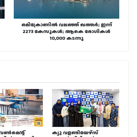
ആകെ
രോഗികൾ
10,000
കടന്നു
ഒമിക്രോണിൽ വലഞ്ഞ് ഖത്തർ; ഇന്ന്
2273 കേസുകൾ; ആകെ രോഗികൾ
10,000 കടന്നു
വൺമെന്റ്
ക്യു വളണ്ടിയേഴ്‌സ്