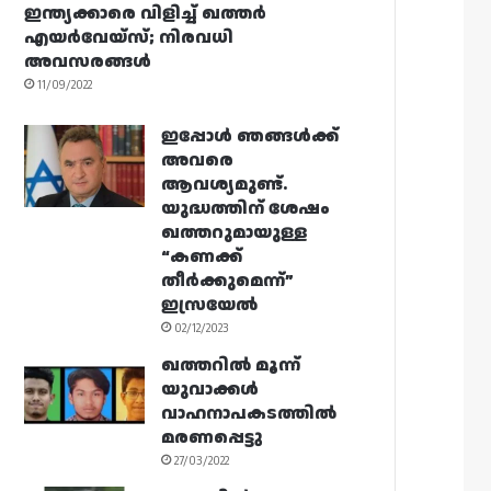
ഇന്ത്യക്കാരെ വിളിച്ച് ഖത്തർ
എയർവേയ്‌സ്; നിരവധി
അവസരങ്ങൾ
11/09/2022
ഇപ്പോൾ ഞങ്ങൾക്ക്
അവരെ
ആവശ്യമുണ്ട്.
യുദ്ധത്തിന് ശേഷം
ഖത്തറുമായുള്ള
“കണക്ക്
തീർക്കുമെന്ന്”
ഇസ്രയേൽ
02/12/2023
ഖത്തറിൽ മൂന്ന്
യുവാക്കൾ
വാഹനാപകടത്തിൽ
മരണപ്പെട്ടു
27/03/2022