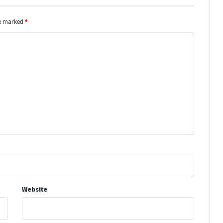
re marked
*
Website