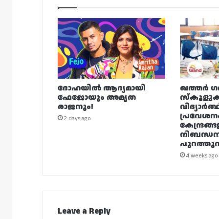
ദോഹയിൽ ആദ്യമായി
ഖത്തർ ഗ
ഫേജോയും അമൃത
സ്കൂളുക
രാജനും!
വിദ്യാർത്
പ്രവേശന
2 days ago
കേന്ദ്രങ്ങ
നിബന്ധ
പുറത്തുവി
4 weeks ago
Leave a Reply