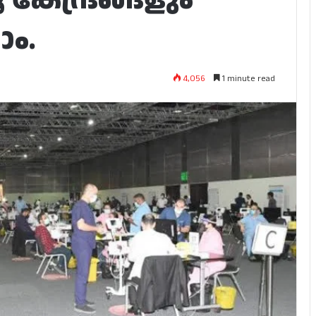
ാം.
4,056
1 minute read