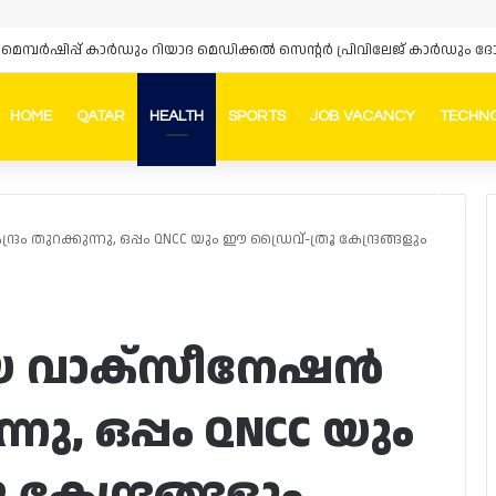
HOME
QATAR
HEALTH
SPORTS
JOB VACANCY
TECHN
Faceb
In
 തുറക്കുന്നു, ഒപ്പം QNCC യും ഈ ഡ്രൈവ്-ത്രൂ കേന്ദ്രങ്ങളും
യ വാക്സീനേഷൻ
ന്നു, ഒപ്പം QNCC യും
കേന്ദ്രങ്ങളും