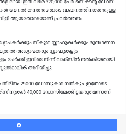
ങളിലായി ഇത് വരെ 320,000 പേർ സെക്കന്റ് ഡോസ്
്നാൽ വേനൽ കനത്തതോടെ വാഹനത്തിനകത്തുള്ള
്ലുവിളി ആയതോടെയാണ് പ്രവർത്തനം
ധ്യാപകർക്കും സ്‌കൂൾ സ്റ്റാഫുകൾക്കും മുൻഗണന
ുതൽ അധ്യാപകരും സ്റ്റാഫുകളും
ോളം പേർക്ക് ഇവിടെ നിന്ന് വാക്സീൻ നൽകിയതായി
ദുൽമാലിക് അറിയിച്ചു.
പ്രതിദിനം 25000 ഡോസുകൾ നൽകും. ഇതോടെ
്സീനുകൾ 40,000 ഡോസിലേക്ക് ഉയരുമെന്നാണ്
Facebook