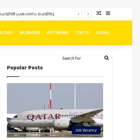
Random Article
Sidebar
പ്രൊമോഷനുകളും ഓഫറുകളും നൽകുമ്പോൾ ഉപഭോക്താക്കളുടെ അവകാശങ്ങൾ ഉറപ്പാക്കണമെന്ന് ഖത്തർ വാണിജ്യ വ്യവസായ മന്ത്രാലയത്തിന്റെ (MoCI) നിർദ്ദേശം
OLOGY
BUSINESS
HOT NEWS
TOP 10
LEGAL
ook
stagram
Telegram
Whatsapp
Random Article
Switch skin
Search
Login
Popular Posts
for
Job Vacancy