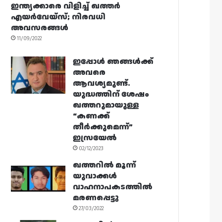
ഇന്ത്യക്കാരെ വിളിച്ച് ഖത്തർ
എയർവേയ്‌സ്; നിരവധി
അവസരങ്ങൾ
11/09/2022
ഇപ്പോൾ ഞങ്ങൾക്ക്
അവരെ
ആവശ്യമുണ്ട്.
യുദ്ധത്തിന് ശേഷം
ഖത്തറുമായുള്ള
“കണക്ക്
തീർക്കുമെന്ന്”
ഇസ്രയേൽ
02/12/2023
ഖത്തറിൽ മൂന്ന്
യുവാക്കൾ
വാഹനാപകടത്തിൽ
മരണപ്പെട്ടു
27/03/2022