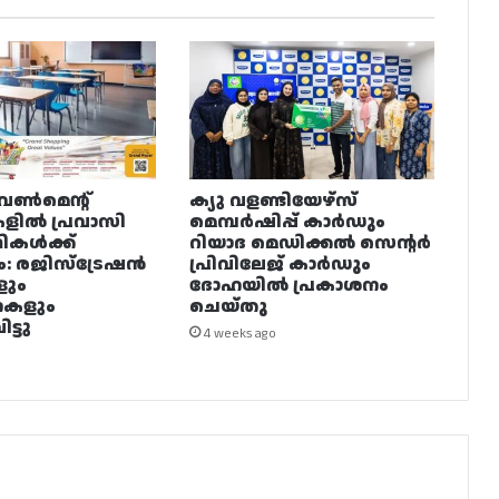
വൺമെന്റ്
ക്യു വളണ്ടിയേഴ്‌സ്
ളിൽ പ്രവാസി
മെമ്പർഷിപ്പ് കാർഡും
ഥികൾക്ക്
റിയാദ മെഡിക്കൽ സെന്റർ
ം: രജിസ്ട്രേഷൻ
പ്രിവിലേജ് കാർഡും
ളും
ദോഹയിൽ പ്രകാശനം
നകളും
ചെയ്തു
ട്ടു
4 weeks ago