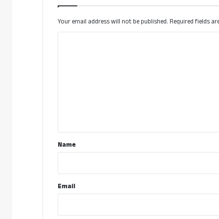
Your email address will not be published.
Required fields a
C
o
m
m
e
n
t
*
Name
Email