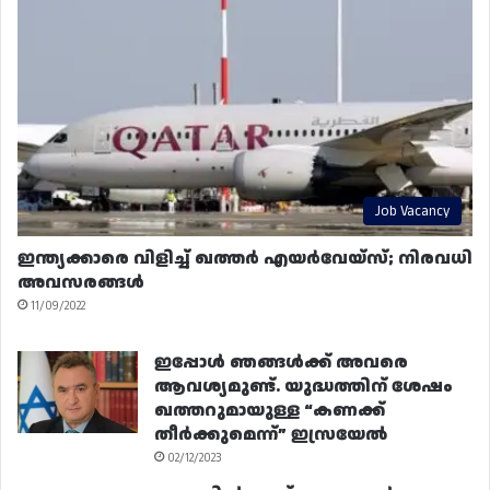
Job Vacancy
ഇന്ത്യക്കാരെ വിളിച്ച് ഖത്തർ എയർവേയ്‌സ്; നിരവധി
അവസരങ്ങൾ
11/09/2022
ഇപ്പോൾ ഞങ്ങൾക്ക് അവരെ
ആവശ്യമുണ്ട്. യുദ്ധത്തിന് ശേഷം
ഖത്തറുമായുള്ള “കണക്ക്
തീർക്കുമെന്ന്” ഇസ്രയേൽ
02/12/2023