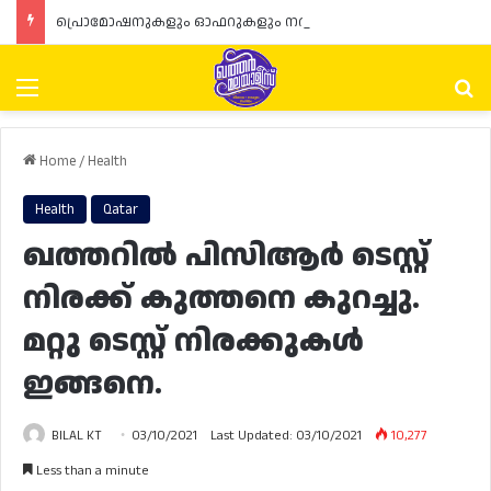
പ്രൊമോഷനുകളും ഓഫറുകളും നൽകുമ്പോൾ ഉപഭോക്താക്കളുടെ അവകാശങ്ങൾ ഉറപ്പാക്കണമെന്ന് ഖത്തർ വാണിജ്യ വ്യവസായ മന്ത്രാലയത്തിന്റെ (MoCI) നിർദ്ദേശം
Menu
Se
Home
/
Health
Health
Qatar
ഖത്തറിൽ പിസിആർ ടെസ്റ്റ്
നിരക്ക് കുത്തനെ കുറച്ചു.
മറ്റു ടെസ്റ്റ് നിരക്കുകൾ
ഇങ്ങനെ.
BILAL KT
03/10/2021
Last Updated: 03/10/2021
10,277
Less than a minute