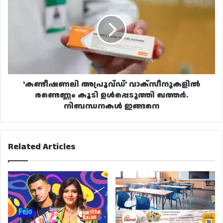
വാക്സീനുകളിൽ
രണ്ടെണ്ണം
കൂടി
ഉൾപ്പെടുത്തി
ഖത്തർ.
നിബന്ധനകൾ
ഇങ്ങനെ
'കണ്ടീഷണലി അപ്രൂവ്ഡ്' വാക്സീനുകളിൽ
രണ്ടെണ്ണം കൂടി ഉൾപ്പെടുത്തി ഖത്തർ.
നിബന്ധനകൾ ഇങ്ങനെ
Related Articles