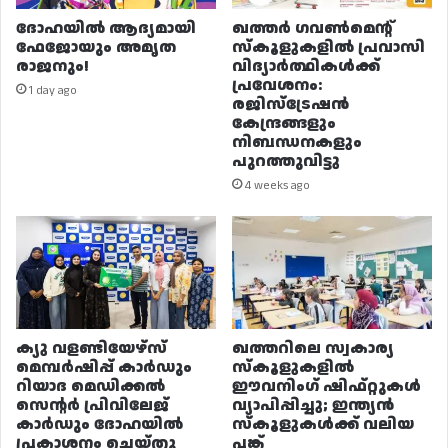
ദോഹയിൽ ആദ്യമായി
ഖത്തർ ഗവൺമെന്റ്
ഫേജോയും അമൃത
സ്കൂളുകളിൽ പ്രവാസി
രാജനും!
വിദ്യാർത്ഥികൾക്ക്
പ്രവേശനം:
1 day ago
രജിസ്ട്രേഷൻ
കേന്ദ്രങ്ങളും
നിബന്ധനകളും
പുറത്തുവിട്ടു
4 weeks ago
ക്യു വളണ്ടിയേഴ്‌സ്
ഖത്തറിലെ സ്വകാര്യ
മെമ്പർഷിപ്പ് കാർഡും
സ്കൂളുകളിൽ
റിയാദ മെഡിക്കൽ
ഈവനിംഗ് ഷിഫ്റ്റുകൾ
സെന്റർ പ്രിവിലേജ്
വ്യാപിപ്പിച്ചു; ഇന്ത്യൻ
കാർഡും ദോഹയിൽ
സ്കൂളുകൾക്ക് വലിയ
പ്രകാശനം ചെയ്തു
പങ്ക്