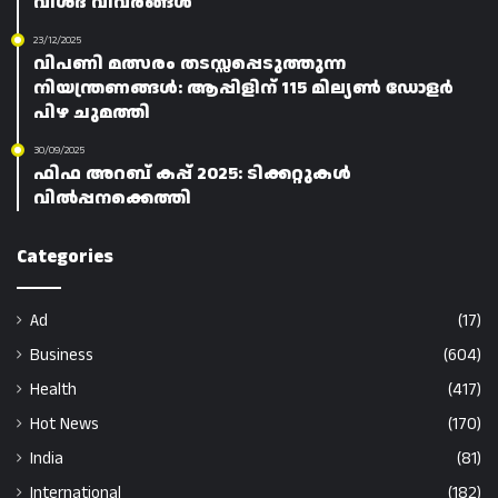
വിശദ വിവരങ്ങൾ
23/12/2025
വിപണി മത്സരം തടസ്സപ്പെടുത്തുന്ന
നിയന്ത്രണങ്ങൾ: ആപ്പിളിന് 115 മില്യൺ ഡോളർ
പിഴ ചുമത്തി
30/09/2025
ഫിഫ അറബ് കപ്പ് 2025: ടിക്കറ്റുകൾ
വിൽപ്പനക്കെത്തി
Categories
Ad
(17)
Business
(604)
Health
(417)
Hot News
(170)
India
(81)
International
(182)