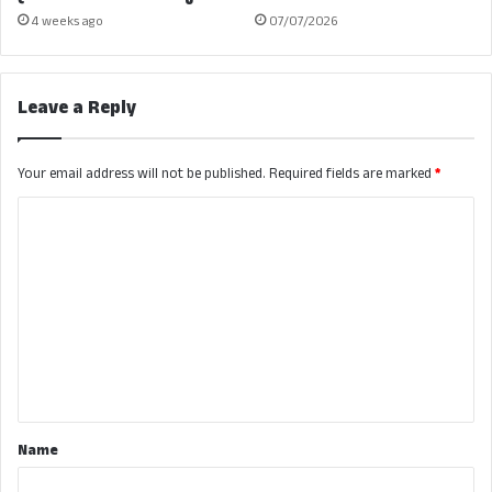
4 weeks ago
07/07/2026
Leave a Reply
Your email address will not be published.
Required fields are marked
*
C
o
m
m
e
n
t
*
Name