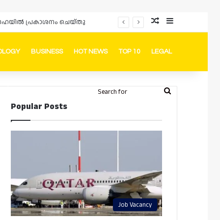
Random Article
Sidebar
ം ദോഹയിൽ പ്രകാശനം ചെയ്തു
OLOGY
BUSINESS
HOT NEWS
TOP 10
LEGAL
ook
stagram
Telegram
Whatsapp
Random Article
Switch skin
Search
Login
Popular Posts
for
Job Vacancy