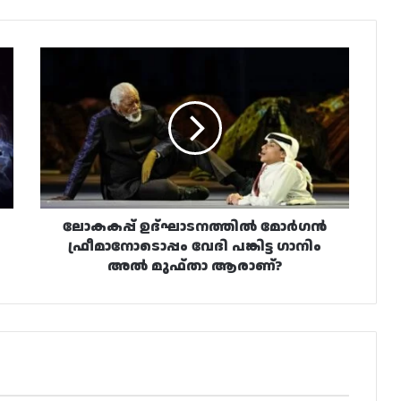
ലോകകപ്പ്
ഉദ്ഘാടനത്തിൽ
മോർഗൻ
ഫ്രീമാനോടൊപ്പം
വേദി
പങ്കിട്ട
ഗാനിം
അൽ
മുഫ്‌താ
ആരാണ്?
ലോകകപ്പ് ഉദ്ഘാടനത്തിൽ മോർഗൻ
ഫ്രീമാനോടൊപ്പം വേദി പങ്കിട്ട ഗാനിം
അൽ മുഫ്‌താ ആരാണ്?