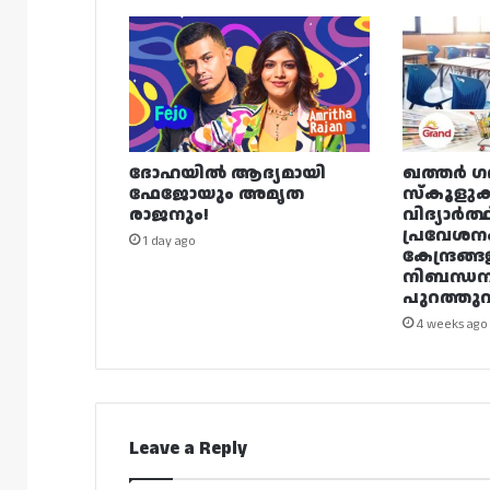
ദോഹയിൽ ആദ്യമായി
ഖത്തർ ഗ
ഫേജോയും അമൃത
സ്കൂളുക
രാജനും!
വിദ്യാർത്
പ്രവേശന
1 day ago
കേന്ദ്രങ്ങ
നിബന്ധ
പുറത്തുവി
4 weeks ago
Leave a Reply