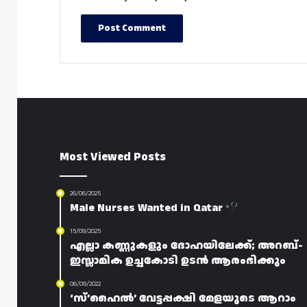
Most Viewed Posts
26/06/2025
Male Nurses Wanted in Qatar
15/09/2025
എല്ലാ കണ്ണുകളും ദോഹയിലേക്ക്; അറബ്-
ഇസ്ലാമിക ഉച്ചകോടി ഉടൻ ആരംഭിക്കും
06/09/2022
‘സ്’ഹൈൽ’ വേട്ടപ്പക്ഷി മേളയുടെ ആറാം