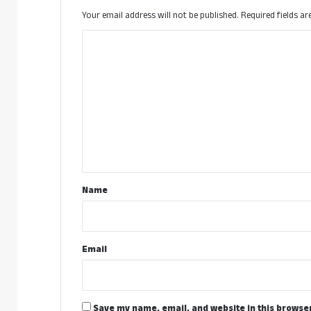
Your email address will not be published.
Required fields a
C
o
m
m
e
n
t
*
Name
Email
Save my name, email, and website in this browser