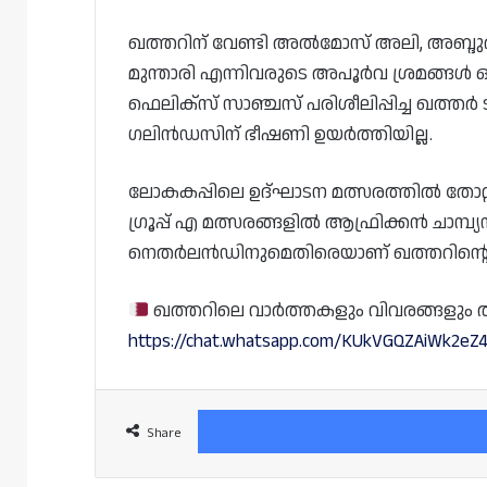
ഖത്തറിന് വേണ്ടി അൽമോസ് അലി, അബ്ദുൽ
മുന്താരി എന്നിവരുടെ അപൂർവ ശ്രമങ്ങൾ ഒന്
ഫെലിക്സ് സാഞ്ചസ് പരിശീലിപ്പിച്ച ഖത
ഗലിൻഡസിന് ഭീഷണി ഉയർത്തിയില്ല.
ലോകകപ്പിലെ ഉദ്ഘാടന മത്സരത്തിൽ തോറ്റ
ഗ്രൂപ്പ് എ മത്സരങ്ങളിൽ ആഫ്രിക്കൻ ചാമ്പ
നെതർലൻഡിനുമെതിരെയാണ് ഖത്തറിന്റെ ഇനി
ഖത്തറിലെ വാർത്തകളും വിവരങ്ങളും തത്സമ
https://chat.whatsapp.com/KUkVGQZAiWk2e
Share