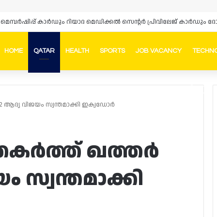
‌സ് മെമ്പർഷിപ്പ് കാർഡും റിയാദ മെഡിക്കൽ സെന്റർ പ്രിവിലേജ് കാർഡു
HOME
QATAR
HEALTH
SPORTS
JOB VACANCY
TECHN
Faceb
In
ആദ്യ വിജയം സ്വന്തമാക്കി ഇക്വഡോർ
ർത്ത് ഖത്തർ
ം സ്വന്തമാക്കി