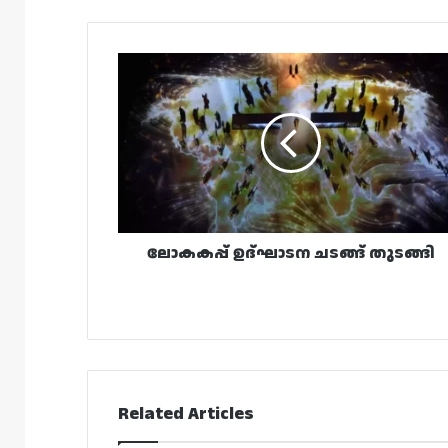
ലോകകപ്പ്
ഉദ്‌ഘാടന
ചടങ്ങ്
തുടങ്ങി
ലോകകപ്പ് ഉദ്‌ഘാടന ചടങ്ങ് തുടങ്ങി
Related Articles