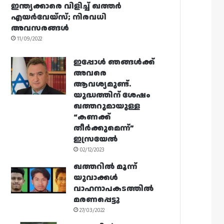
ഇന്ത്യക്കാരെ വിളിച്ച് ഖത്തർ
എയർവേയ്‌സ്; നിരവധി
അവസരങ്ങൾ
11/09/2022
ഇപ്പോൾ ഞങ്ങൾക്ക്
അവരെ
ആവശ്യമുണ്ട്.
യുദ്ധത്തിന് ശേഷം
ഖത്തറുമായുള്ള
“കണക്ക്
തീർക്കുമെന്ന്”
ഇസ്രയേൽ
02/12/2023
ഖത്തറിൽ മൂന്ന്
യുവാക്കൾ
വാഹനാപകടത്തിൽ
മരണപ്പെട്ടു
27/03/2022