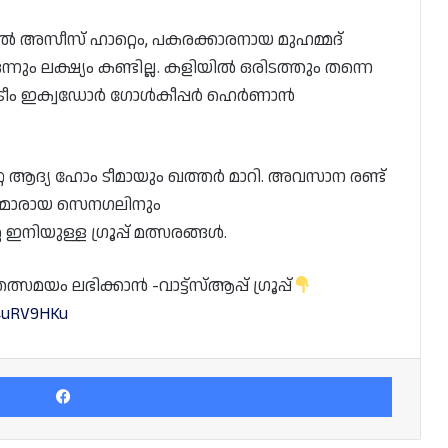
 അസീസ് ഹാറ്റെം, പകരക്കാരനായ മുഹമ്മദ്
നും ലക്ഷ്യം കണ്ടില്ല. കളിയിൽ ഒരിടത്തും തന്നെ
്തർ ടീം ഇക്വഡോർ ഗോൾകീപ്പർ ഹെർണാൻ
 ആദ്യ ഹോം ടീമായും ഖത്തർ മാറി. അവസാന രണ്ട്
്യന്മാരായ സെനഗലിനും
യുള്ള ഗ്രൂപ്പ് മത്സരങ്ങൾ.
യം ലഭിക്കാൻ -വാട്ട്സ്ആപ്പ് ഗ്രൂപ്പ്
Z4uRV9HKu
Facebook