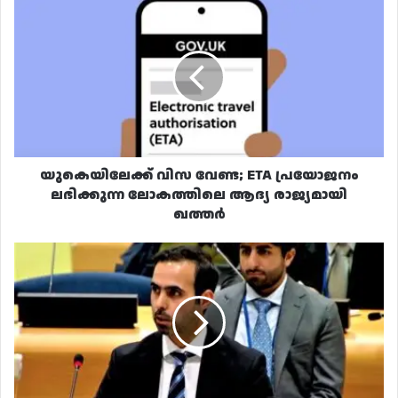
യുകെയിലേക്ക്
വിസ
വേണ്ട;
ETA
പ്രയോജനം
ലഭിക്കുന്ന
ലോകത്തിലെ
ആദ്യ
രാജ്യമായി
ഖത്തർ
യുകെയിലേക്ക് വിസ വേണ്ട; ETA പ്രയോജനം
ലഭിക്കുന്ന ലോകത്തിലെ ആദ്യ രാജ്യമായി
ഖത്തർ
മിഡിൽ
ഈസ്റ്റിനെ
വൻ
നശീകരണ
ആയുധരഹിത
മേഖലയാക്കാനുള്ള
പിന്തുണ
ആവർത്തിച്ച്