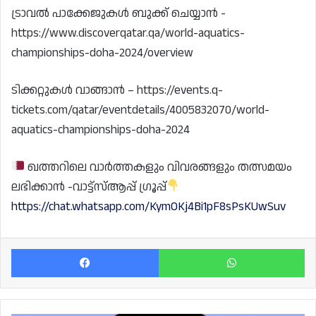
ട്രാവൽ പാക്കേജുകൾ ബുക്ക് ചെയ്യാൻ -
https://www.discoverqatar.qa/world-aquatics-
championships-doha-2024/overview
ടിക്കറ്റുകൾ വാങ്ങാൻ – https://events.q-
tickets.com/qatar/eventdetails/4005832070/world-
aquatics-championships-doha-2024
ഖത്തറിലെ വാർത്തകളും വിവരങ്ങളും തത്സമയം
ലഭിക്കാൻ -വാട്ട്സ്ആപ്പ് ഗ്രൂപ്പ്
https://chat.whatsapp.com/KymOKj4Bi1pF8sPsKUwSuv
Facebook
Wh