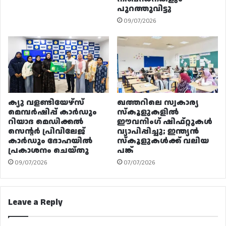
പുറത്തുവിട്ടു
09/07/2026
ക്യു വളണ്ടിയേഴ്‌സ്
ഖത്തറിലെ സ്വകാര്യ
മെമ്പർഷിപ്പ് കാർഡും
സ്കൂളുകളിൽ
റിയാദ മെഡിക്കൽ
ഈവനിംഗ് ഷിഫ്റ്റുകൾ
സെന്റർ പ്രിവിലേജ്
വ്യാപിപ്പിച്ചു; ഇന്ത്യൻ
കാർഡും ദോഹയിൽ
സ്കൂളുകൾക്ക് വലിയ
പ്രകാശനം ചെയ്തു
പങ്ക്
09/07/2026
07/07/2026
Leave a Reply