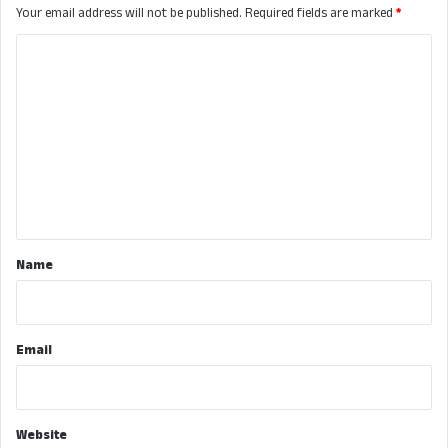
Your email address will not be published.
Required fields are marked
*
C
o
m
m
e
n
t
*
Name
Email
Website