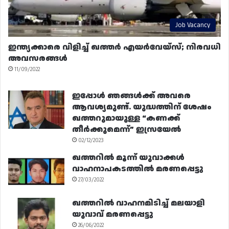
Job Vacancy
ഇന്ത്യക്കാരെ വിളിച്ച് ഖത്തർ എയർവേയ്‌സ്; നിരവധി
അവസരങ്ങൾ
11/09/2022
ഇപ്പോൾ ഞങ്ങൾക്ക് അവരെ
ആവശ്യമുണ്ട്. യുദ്ധത്തിന് ശേഷം
ഖത്തറുമായുള്ള “കണക്ക്
തീർക്കുമെന്ന്” ഇസ്രയേൽ
02/12/2023
ഖത്തറിൽ മൂന്ന് യുവാക്കൾ
വാഹനാപകടത്തിൽ മരണപ്പെട്ടു
27/03/2022
ഖത്തറിൽ വാഹനമിടിച്ച് മലയാളി
യുവാവ് മരണപ്പെട്ടു
26/06/2022