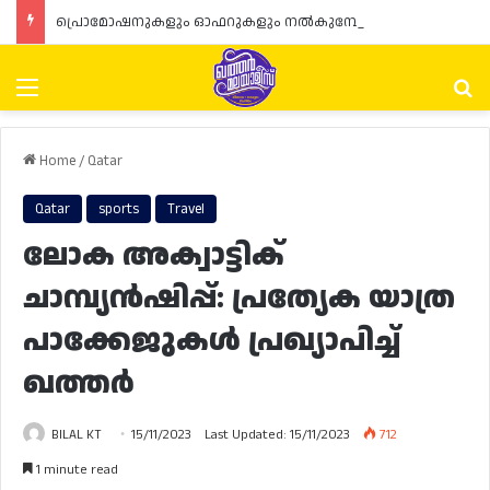
പ്രൊമോഷനുകളും ഓഫറുകളും നൽകുമ്പോൾ ഉപഭോക്താക്കളുടെ അവകാശങ്ങൾ ഉറപ്പാക്കണമെന്ന് ഖത്തർ വാണിജ്യ വ്യവസായ മന്ത്രാലയത്തിന്റെ (MoCI) നിർദ്ദേശം
Menu
Se
Home
/
Qatar
Qatar
sports
Travel
ലോക അക്വാട്ടിക്
ചാമ്പ്യൻഷിപ്പ്: പ്രത്യേക യാത്ര
പാക്കേജുകൾ പ്രഖ്യാപിച്ച്
ഖത്തർ
BILAL KT
15/11/2023
Last Updated: 15/11/2023
712
1 minute read