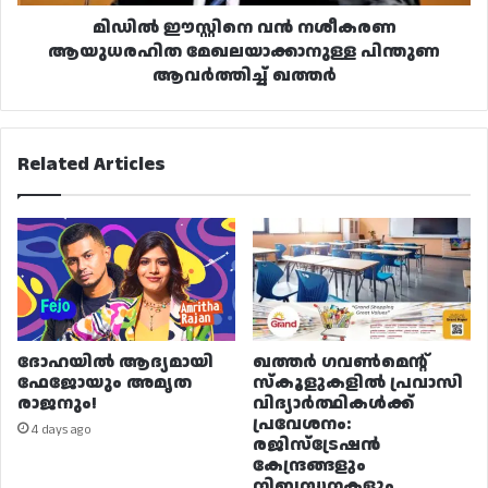
ഖത്തർ
മിഡിൽ ഈസ്റ്റിനെ വൻ നശീകരണ
ആയുധരഹിത മേഖലയാക്കാനുള്ള പിന്തുണ
ആവർത്തിച്ച് ഖത്തർ
Related Articles
ദോഹയിൽ ആദ്യമായി
ഖത്തർ ഗവൺമെന്റ്
ഫേജോയും അമൃത
സ്കൂളുകളിൽ പ്രവാസി
രാജനും!
വിദ്യാർത്ഥികൾക്ക്
പ്രവേശനം:
4 days ago
രജിസ്ട്രേഷൻ
കേന്ദ്രങ്ങളും
നിബന്ധനകളും