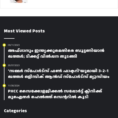
Most Viewed Posts
09/11/2023
അഫ്‌ഗാനും ഇന്ത്യക്കുമെതിരെ ബൂട്ടണിയാൻ
ഖത്തർ; ടിക്കറ്റ് വിൽപ്പന തുടങ്ങി
28/07/2023
‘സമ്മർ സ്‌പോർട്‌സ് ഫൺ ഫാക്ടറി’യുമായി 3-2-1
ഖത്തർ ഒളിമ്പിക് ആൻഡ് സ്പോർട്സ് മ്യൂസിയം
11/08/2024
PHCC സൈക്കോളജിക്കൽ സപ്പോർട്ട് ക്ലിനിക്ക്
മുഐതർ ഹെൽത്ത് സെന്ററിൽ കൂടി
Categories