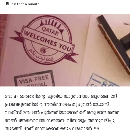
Less than a minute
ദോഹ: ഖത്തറിന്റെ പുതിയ യാത്രാനയം ജൂലൈ 12ന്
പ്രാബല്യത്തിൽ വന്നതിനൊപ്പം മുഴുവൻ ഡോസ്
വാക്സിനേഷൻ പൂർത്തിയായവർക്ക് ഒരു മാസത്തെ
ഓണ്-അറൈവൽ സൗജന്യ വിസയും അനുവദിച്ചു
തുടങ്ങി. ഇത് ഇന്ത്യക്കാർക്കും ലഭ്യമാണ്. 95