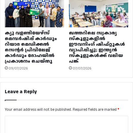
ക്യു വളണ്ടിയേഴ്‌സ്
ഖത്തറിലെ സ്വകാര്യ
മെമ്പർഷിപ്പ് കാർഡും
സ്കൂളുകളിൽ
റിയാദ മെഡിക്കൽ
ഈവനിംഗ് ഷിഫ്റ്റുകൾ
സെന്റർ പ്രിവിലേജ്
വ്യാപിപ്പിച്ചു; ഇന്ത്യൻ
കാർഡും ദോഹയിൽ
സ്കൂളുകൾക്ക് വലിയ
പ്രകാശനം ചെയ്തു
പങ്ക്
09/07/2026
07/07/2026
Leave a Reply
Your email address will not be published.
Required fields are marked
*
C
o