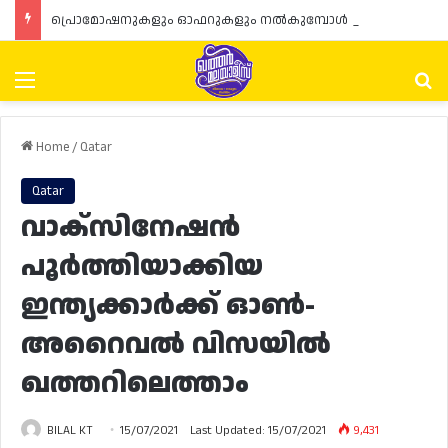
പ്രൊമോഷനുകളും ഓഫറുകളും നൽകുമ്പോൾ ഉപഭോക്താക്കളുടെ അവകാശങ്ങൾ ഉറപ്പാക്കണമെന്ന് ഖത്തർ വാണിജ്യ വ്യവസായ മന്ത്രാലയത്തിന്റെ (MoCI) നിർദ്ദേശം
Menu
Se
Home
/
Qatar
Qatar
വാക്സിനേഷൻ
പൂർത്തിയാക്കിയ
ഇന്ത്യക്കാർക്ക് ഓൺ-
അറൈവൽ വിസയിൽ
ഖത്തറിലെത്താം
BILAL KT
15/07/2021
Last Updated: 15/07/2021
9,431