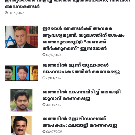
ഇന്ത്യക്കാരെ വിളിച്ച് ഖത്തർ എയർവേയ്‌സ്; നിരവധി
അവസരങ്ങൾ
11/09/2022
ഇപ്പോൾ ഞങ്ങൾക്ക് അവരെ
ആവശ്യമുണ്ട്. യുദ്ധത്തിന് ശേഷം
ഖത്തറുമായുള്ള “കണക്ക്
തീർക്കുമെന്ന്” ഇസ്രയേൽ
02/12/2023
ഖത്തറിൽ മൂന്ന് യുവാക്കൾ
വാഹനാപകടത്തിൽ മരണപ്പെട്ടു
27/03/2022
ഖത്തറിൽ വാഹനമിടിച്ച് മലയാളി
യുവാവ് മരണപ്പെട്ടു
26/06/2022
ഖത്തറിൽ ജോലിസ്ഥലത്ത്
അപകടം: മലയാളി മരണപ്പെട്ടു
04/07/2022