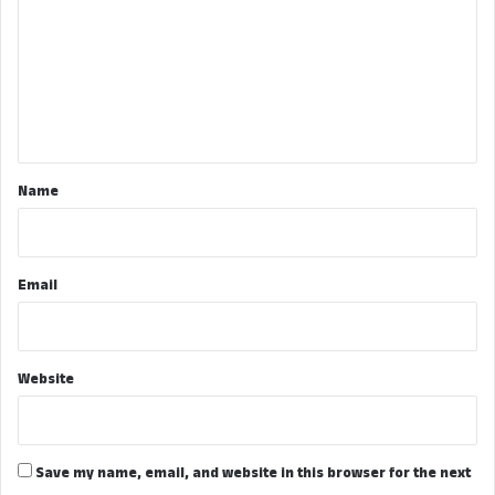
m
m
e
n
t
*
Name
Email
Website
Save my name, email, and website in this browser for the next