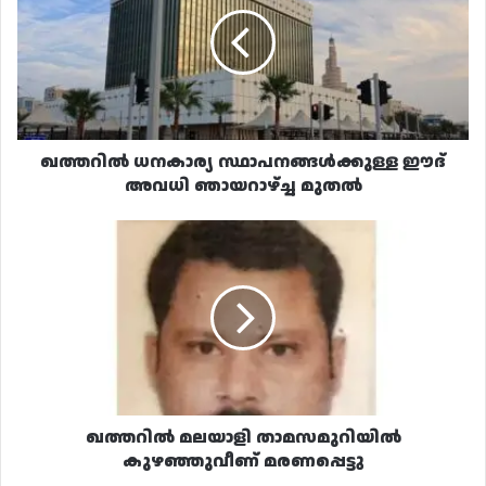
ഈദ്
അവധി
ഞായറാഴ്ച്ച
മുതൽ
ഖത്തറിൽ ധനകാര്യ സ്ഥാപനങ്ങൾക്കുള്ള ഈദ്
അവധി ഞായറാഴ്ച്ച മുതൽ
ഖത്തറിൽ
മലയാളി
താമസമുറിയിൽ
കുഴഞ്ഞുവീണ്
മരണപ്പെട്ടു
ഖത്തറിൽ മലയാളി താമസമുറിയിൽ
കുഴഞ്ഞുവീണ് മരണപ്പെട്ടു