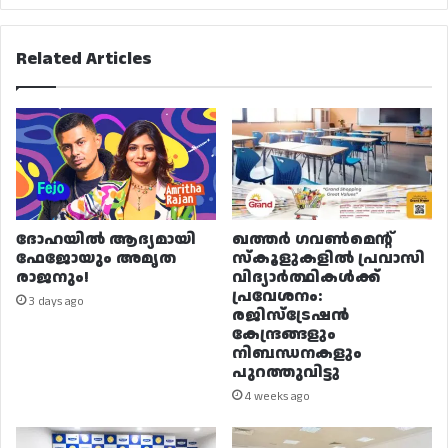
Related Articles
ദോഹയിൽ ആദ്യമായി
ഖത്തർ ഗവൺമെന്റ്
ഫേജോയും അമൃത
സ്കൂളുകളിൽ പ്രവാസി
രാജനും!
വിദ്യാർത്ഥികൾക്ക്
പ്രവേശനം:
3 days ago
രജിസ്ട്രേഷൻ
കേന്ദ്രങ്ങളും
നിബന്ധനകളും
പുറത്തുവിട്ടു
4 weeks ago