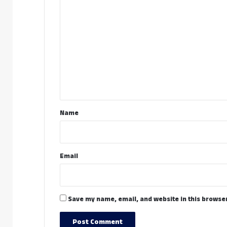
C
o
m
m
e
n
t
*
Name
Email
Save my name, email, and website in this browser