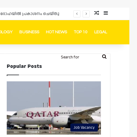
Random Article
Sidebar
ർഡും ദോഹയിൽ പ്രകാശനം ചെയ്തു
OLOGY
BUSINESS
HOT NEWS
TOP 10
LEGAL
ook
stagram
Telegram
Whatsapp
Random Article
Switch skin
Search
Login
Popular Posts
for
Job Vacancy