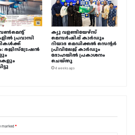
വൺമെന്റ്
ക്യു വളണ്ടിയേഴ്‌സ്
ളിൽ പ്രവാസി
മെമ്പർഷിപ്പ് കാർഡും
ഥികൾക്ക്
റിയാദ മെഡിക്കൽ സെന്റർ
ം: രജിസ്ട്രേഷൻ
പ്രിവിലേജ് കാർഡും
ളും
ദോഹയിൽ പ്രകാശനം
നകളും
ചെയ്തു
ട്ടു
4 weeks ago
re marked
*