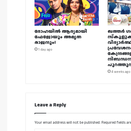
ദോഹയിൽ ആദ്യമായി
ഖത്തർ ഗ
ഫേജോയും അമൃത
സ്കൂളുക
രാജനും!
വിദ്യാർത്
പ്രവേശന
1 day ago
കേന്ദ്രങ്ങ
നിബന്ധ
പുറത്തുവി
4 weeks ago
Leave a Reply
Your email address will not be published.
Required fields a