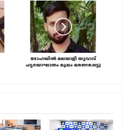
ദോഹയിൽ
മലയാളി
യുവാവ്
ഹൃദയാഘാതം
മൂലം
മരണപ്പെട്ടു
ദോഹയിൽ മലയാളി യുവാവ്
ഹൃദയാഘാതം മൂലം മരണപ്പെട്ടു