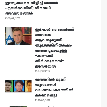
ഇന്ത്യക്കാരെ വിളിച്ച് ഖത്തർ
എയർവേയ്‌സ്; നിരവധി
അവസരങ്ങൾ
11/09/2022
ഇപ്പോൾ ഞങ്ങൾക്ക്
അവരെ
ആവശ്യമുണ്ട്.
യുദ്ധത്തിന് ശേഷം
ഖത്തറുമായുള്ള
“കണക്ക്
തീർക്കുമെന്ന്”
ഇസ്രയേൽ
02/12/2023
ഖത്തറിൽ മൂന്ന്
യുവാക്കൾ
വാഹനാപകടത്തിൽ
മരണപ്പെട്ടു
27/03/2022