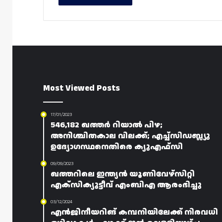
Most Viewed Posts
17/01/2023
546,182 ഖത്തർ റിയാൽ പിഴ;
അനിശ്ചിതകാല വിലക്ക്; എച്ച്‌സിഡബ്ല്യു
ഉദ്യോഗസ്ഥനെതിരെ ക്യുഎഫ്സി
09/09/2023
ഖത്തറിലെ ഇന്ത്യൻ യൂണിവേഴ്‌സിറ്റി
എക്സിക്യൂട്ടീവ് എംബിഎ ആരംഭിച്ചു
03/12/2024
എൻജിനീയറിങ് കമ്പനിയിലേക്ക് നിരവധി