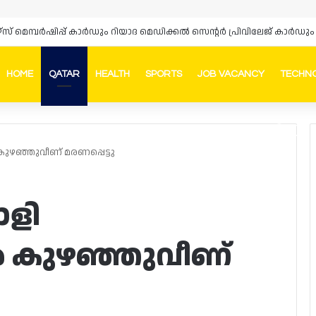
ഴ്‌സ് മെമ്പർഷിപ്പ് കാർഡും റിയാദ മെഡിക്കൽ സെന്റർ പ്രിവിലേജ് കാ
HOME
QATAR
HEALTH
SPORTS
JOB VACANCY
TECHN
Faceb
In
ഴഞ്ഞുവീണ് മരണപ്പെട്ടു
ാളി
 കുഴഞ്ഞുവീണ്