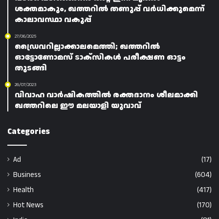
ശക്തമാകും, ഖത്തറിൽ തണുപ്പ് വർധിക്കുമെന്ന്
കാലാവസ്ഥാ വകുപ്പ്
27/06/2025
ഡ്രൈവറില്ലാക്കാലമെത്തി; ഖത്തറിൽ
ഓട്ടോണോമസ് ടാക്സികൾ പരീക്ഷണ ഓട്ടം
തുടങ്ങി
26/07/2023
വിവാഹ വാർഷികത്തിൽ രക്തദാനം ശീലമാക്കി
ഖത്തറിലെ ഈ മലയാളി യുവാവ്
Categories
Ad
(17)
Business
(604)
Health
(417)
Hot News
(170)