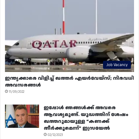
Job Vacancy
ഇന്ത്യക്കാരെ വിളിച്ച് ഖത്തർ എയർവേയ്‌സ്; നിരവധി
അവസരങ്ങൾ
11/09/2022
ഇപ്പോൾ ഞങ്ങൾക്ക് അവരെ
ആവശ്യമുണ്ട്. യുദ്ധത്തിന് ശേഷം
ഖത്തറുമായുള്ള “കണക്ക്
തീർക്കുമെന്ന്” ഇസ്രയേൽ
02/12/2023