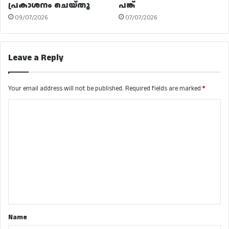
പ്രകാശനം ചെയ്തു
പങ്ക്
09/07/2026
07/07/2026
Leave a Reply
Your email address will not be published.
Required fields are marked
*
C
o
m
m
e
n
t
*
Name