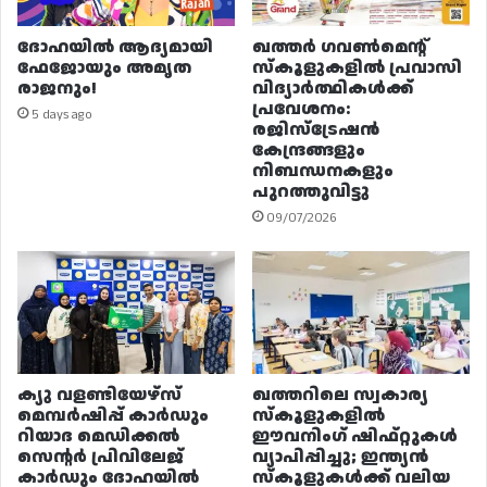
ദോഹയിൽ ആദ്യമായി
ഖത്തർ ഗവൺമെന്റ്
ഫേജോയും അമൃത
സ്കൂളുകളിൽ പ്രവാസി
രാജനും!
വിദ്യാർത്ഥികൾക്ക്
പ്രവേശനം:
5 days ago
രജിസ്ട്രേഷൻ
കേന്ദ്രങ്ങളും
നിബന്ധനകളും
പുറത്തുവിട്ടു
09/07/2026
ക്യു വളണ്ടിയേഴ്‌സ്
ഖത്തറിലെ സ്വകാര്യ
മെമ്പർഷിപ്പ് കാർഡും
സ്കൂളുകളിൽ
റിയാദ മെഡിക്കൽ
ഈവനിംഗ് ഷിഫ്റ്റുകൾ
സെന്റർ പ്രിവിലേജ്
വ്യാപിപ്പിച്ചു; ഇന്ത്യൻ
കാർഡും ദോഹയിൽ
സ്കൂളുകൾക്ക് വലിയ