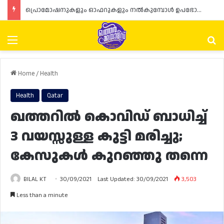
പ്രൊമോഷനുകളും ഓഫറുകളും നൽകുമ്പോൾ ഉപഭോക്താക്കളുടെ അവകാശങ്ങൾ ഉറപ്പാക്കണമെന്ന് ഖത്തർ വാണിജ്യ വ്യവസായ മന്ത്രാലയത്തിന്റെ (MoCI) നിർദ്ദേശം
Menu
Se
Home
/
Health
Health
Qatar
ഖത്തറിൽ കൊവിഡ് ബാധിച്ച്
3 വയസ്സുള്ള കുട്ടി മരിച്ചു;
കേസുകൾ കുറഞ്ഞു തന്നെ
BILAL KT
30/09/2021
Last Updated: 30/09/2021
3,503
Less than a minute