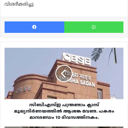
വിശദീകരിച്ചു.
Facebook
Wh
സിബിഎസ്ഇ
പന്ത്രണ്ടാം
ക്ലാസ്
മൂല്യനിർണയത്തിൽ
ആശങ്ക
വേണ്ട.
പകരം
മാനദണ്ഡം
10
ദിവസത്തിനകം.
സിബിഎസ്ഇ പന്ത്രണ്ടാം ക്ലാസ്
മൂല്യനിർണയത്തിൽ ആശങ്ക വേണ്ട. പകരം
മാനദണ്ഡം 10 ദിവസത്തിനകം.