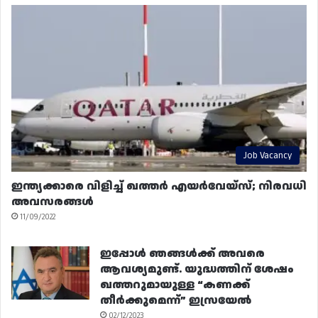
Job Vacancy
ഇന്ത്യക്കാരെ വിളിച്ച് ഖത്തർ എയർവേയ്‌സ്; നിരവധി
അവസരങ്ങൾ
11/09/2022
ഇപ്പോൾ ഞങ്ങൾക്ക് അവരെ
ആവശ്യമുണ്ട്. യുദ്ധത്തിന് ശേഷം
ഖത്തറുമായുള്ള “കണക്ക്
തീർക്കുമെന്ന്” ഇസ്രയേൽ
02/12/2023