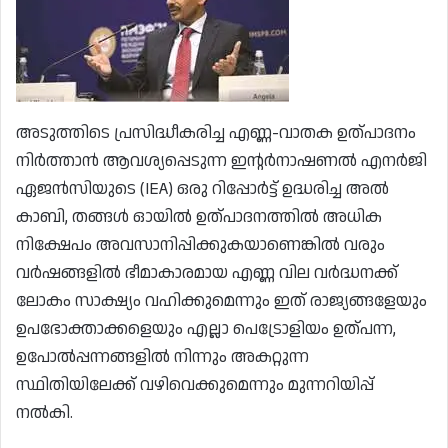
അടുത്തിടെ പ്രസിദ്ധീകരിച്ച എണ്ണ-വാതക ഉത്പാദനം
നിർത്താൻ ആവശ്യപ്പെടുന്ന ഇന്റർനാഷണൽ എനർജി
ഏജൻസിയുടെ (IEA) ഒരു റിപ്പോർട്ട് ഉദ്ധരിച്ച അൽ
കാബി, തങ്ങൾ ഓയിൽ ഉത്പാദനത്തിൽ അധിക
നിക്ഷേപം അവസാനിപ്പിക്കുകയാണെങ്കിൽ വരും
വർഷങ്ങളിൽ ഭീമാകാരമായ എണ്ണ വില വർദ്ധനക്ക്
ലോകം സാക്ഷ്യം വഹിക്കുമെന്നും ഇത് രാജ്യങ്ങളേയും
ഉപഭോക്താക്കളെയും എല്ലാ പെട്രോളിയം ഉത്പന്ന,
ഉപോൽപ്പന്നങ്ങളിൽ നിന്നും അകറ്റുന്ന
സ്ഥിതിയിലേക്ക് വഴിവെക്കുമെന്നും മുന്നറിയിപ്പ്
നൽകി.