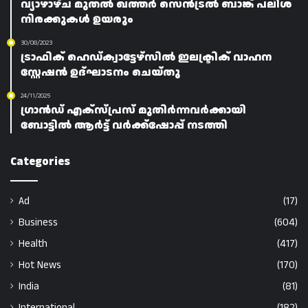
വ്യാഴാഴ്ച മുതൽ ഖത്തർ സെൻട്രൽ ബാങ്ക് പലിശ
നിരക്കുകൾ ഉയരും
30/08/2023
ട്രാഫിക് ഹെഡ്ക്വാട്ടേഴ്‌സിൽ ഇലക്ട്രിക് വാഹന
സ്റ്റേഷൻ ഉദ്ഘാടനം ചെയ്തു
24/11/2025
ഗ്രാൻഡ് എക്സ്പ്രസ് മുതിർന്നവർക്കായി
ബോട്ടിൽ ആർട്ട് വർക്ക്‌ഷോപ്പ് നടത്തി
Categories
Ad
(17)
Business
(604)
Health
(417)
Hot News
(170)
India
(81)
International
(182)