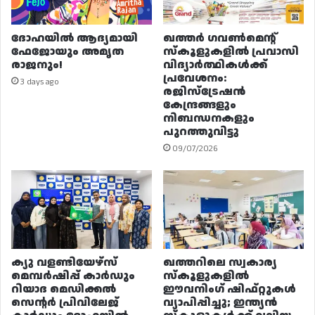
ദോഹയിൽ ആദ്യമായി
ഖത്തർ ഗവൺമെന്റ്
ഫേജോയും അമൃത
സ്കൂളുകളിൽ പ്രവാസി
രാജനും!
വിദ്യാർത്ഥികൾക്ക്
പ്രവേശനം:
3 days ago
രജിസ്ട്രേഷൻ
കേന്ദ്രങ്ങളും
നിബന്ധനകളും
പുറത്തുവിട്ടു
09/07/2026
ക്യു വളണ്ടിയേഴ്‌സ്
ഖത്തറിലെ സ്വകാര്യ
മെമ്പർഷിപ്പ് കാർഡും
സ്കൂളുകളിൽ
റിയാദ മെഡിക്കൽ
ഈവനിംഗ് ഷിഫ്റ്റുകൾ
സെന്റർ പ്രിവിലേജ്
വ്യാപിപ്പിച്ചു; ഇന്ത്യൻ