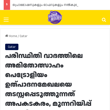
പ്രൊമോഷനുകളും ഓഫറുകളും നൽകുമ്പോൾ ഉപഭോക്താക്കളുടെ അവകാശങ്ങൾ ഉറപ്പാക്കണമെന്ന് ഖത്തർ വാണിജ്യ വ്യവസായ മന്ത്രാലയത്തിന്റെ (MoCI) നിർദ്ദേശം
Menu
Se
Home
/
Qatar
Qatar
പരിസ്ഥിതി വാദത്തിലെ
അമിതോത്സാഹം
പെട്രോളിയം
ഉത്പാദനമേഖലയെ
തടസ്സപ്പെടുത്തുന്നത്
അപകടകരം, മുന്നറിയിപ്പ്