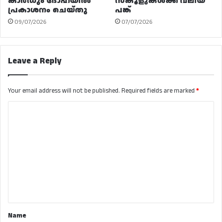
കാർഡും ദോഹയിൽ
സ്കൂളുകൾക്ക് വലിയ
പ്രകാശനം ചെയ്തു
പങ്ക്
09/07/2026
07/07/2026
Leave a Reply
Your email address will not be published.
Required fields are marked
*
C
o
m
m
e
n
t
*
Name