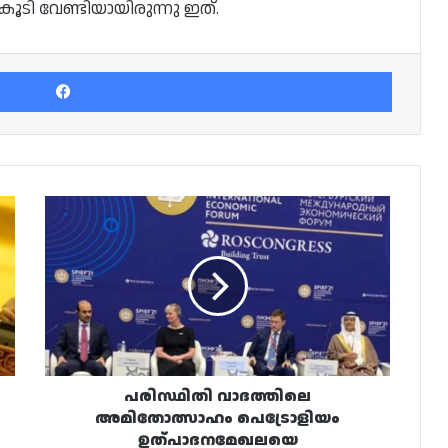
ൂടി വേണ്ടിയായിരുന്നു ഇത്.
Facebook
പരിസ്ഥിതി
വാദത്തിലെ
അമിതോത്സാഹം
പെട്രോളിയം
ഉത്പാദനമേഖലയെ
തടസ്സപ്പെടുത്തുന്നത്
അപകടകരം,
മുന്നറിയിപ്പ്
നൽകി
ഖത്തർ
പരിസ്ഥിതി വാദത്തിലെ
ഊർജ്ജകാര്യ
അമിതോത്സാഹം പെട്രോളിയം
സഹമന്ത്രി
ഉത്പാദനമേഖലയെ