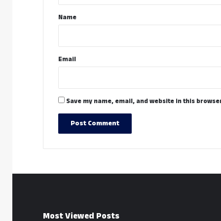
*
Name
Email
Save my name, email, and website in this browser
Most Viewed Posts