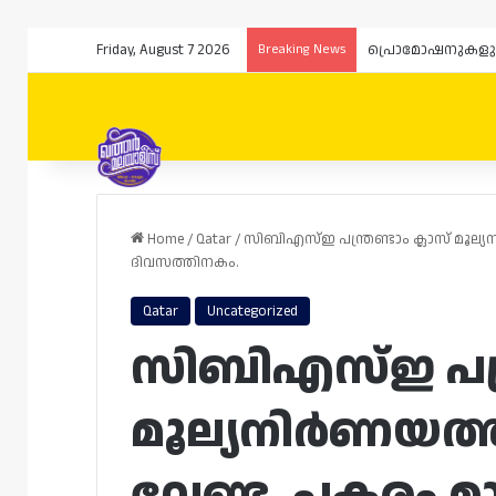
Friday, August 7 2026
Breaking News
Home
/
Qatar
/
സിബിഎസ്ഇ പന്ത്രണ്ടാം ക്ലാസ് മൂ
ദിവസത്തിനകം.
Qatar
Uncategorized
സിബിഎസ്ഇ പന്ത്
മൂല്യനിർണയത
വേണ്ട. പകരം മ