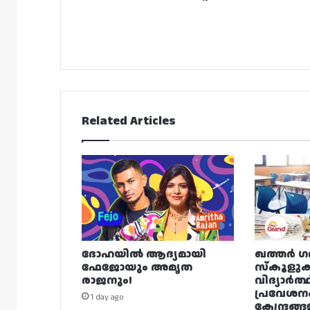
Related Articles
ദോഹയിൽ ആദ്യമായി
ഖത്തർ ഗ
ഫേജോയും അമൃത
സ്കൂളുക
രാജനും!
വിദ്യാർത്
പ്രവേശന
1 day ago
കേന്ദ്രങ്ങ