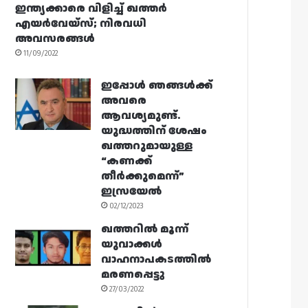
ഇന്ത്യക്കാരെ വിളിച്ച് ഖത്തർ
എയർവേയ്‌സ്; നിരവധി
അവസരങ്ങൾ
11/09/2022
ഇപ്പോൾ ഞങ്ങൾക്ക്
അവരെ
ആവശ്യമുണ്ട്.
യുദ്ധത്തിന് ശേഷം
ഖത്തറുമായുള്ള
“കണക്ക്
തീർക്കുമെന്ന്”
ഇസ്രയേൽ
02/12/2023
ഖത്തറിൽ മൂന്ന്
യുവാക്കൾ
വാഹനാപകടത്തിൽ
മരണപ്പെട്ടു
27/03/2022