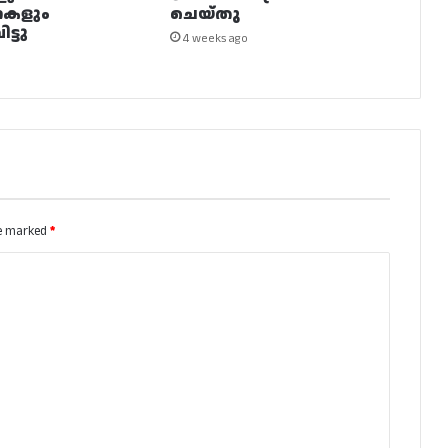
നകളും
ചെയ്തു
ട്ടു
4 weeks ago
re marked
*