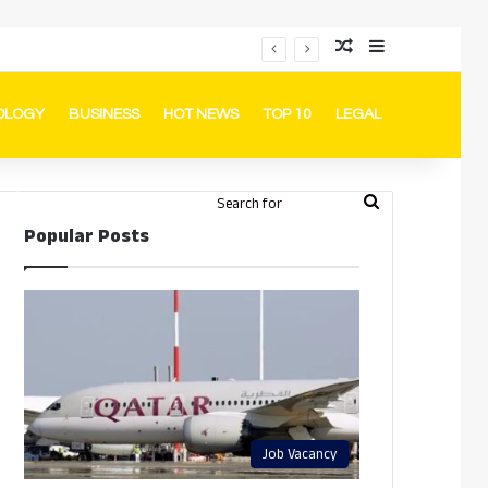
Random Article
Sidebar
പ്രൊമോഷനുകളും ഓഫറുകളും നൽകുമ്പോൾ ഉപഭോക്താക്കളുടെ അവകാശങ്ങൾ ഉറപ്പാക്കണമെന്ന് ഖത്തർ വാണിജ്യ വ്യവസായ മന്ത്രാലയത്തിന്റെ (MoCI) നിർദ്ദേശം
OLOGY
BUSINESS
HOT NEWS
TOP 10
LEGAL
ook
stagram
Telegram
Whatsapp
Random Article
Switch skin
Search
Login
Popular Posts
for
Job Vacancy