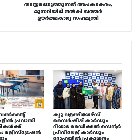
തടസ്സപ്പെടുത്തുന്നത് അപകടകരം,
മുന്നറിയിപ്പ് നൽകി ഖത്തർ
ഊർജ്ജകാര്യ സഹമന്ത്രി
വൺമെന്റ്
ക്യു വളണ്ടിയേഴ്‌സ്
ളിൽ പ്രവാസി
മെമ്പർഷിപ്പ് കാർഡും
ഥികൾക്ക്
റിയാദ മെഡിക്കൽ സെന്റർ
ം: രജിസ്ട്രേഷൻ
പ്രിവിലേജ് കാർഡും
ളും
ദോഹയിൽ പ്രകാശനം