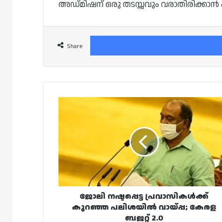
അഡ്മിഷന് ഒരു തടസ്സവും വരാതിരിക്കാൻ ക
Share
ജോലി
നഷ്ടപ്പെട്ട
പ്രവാസികൾക്ക്
കുറഞ്ഞ
പലിശയിൽ
വായ്‌പ്പ;
കേരള
ബജറ്റ്
2.0
ജോലി നഷ്ടപ്പെട്ട പ്രവാസികൾക്ക്
കുറഞ്ഞ പലിശയിൽ വായ്‌പ്പ; കേരള
ബജറ്റ് 2.0