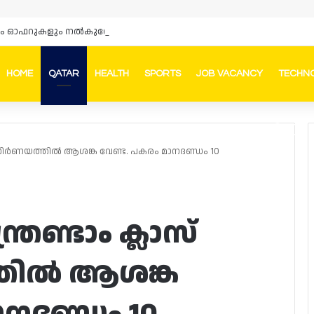
HOME
QATAR
HEALTH
SPORTS
JOB VACANCY
TECHN
Faceb
In
ല്യനിർണയത്തിൽ ആശങ്ക വേണ്ട. പകരം മാനദണ്ഡം 10
രണ്ടാം ക്ലാസ്
്തിൽ ആശങ്ക
ാനദണ്ഡം 10