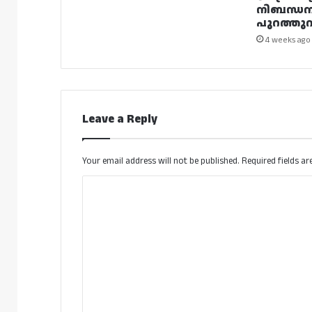
നിബന്ധ
പുറത്തുവി
4 weeks ago
Leave a Reply
Your email address will not be published.
Required fields a
C
o
m
m
e
n
t