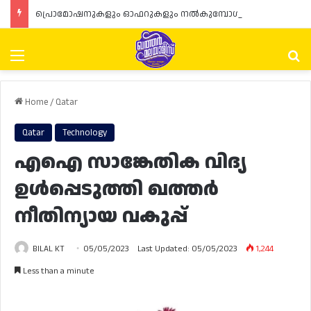
പ്രൊമോഷനുകളും ഓഫറുകളും നൽകുമ്പോൾ ഉപഭോക്താക്കളുടെ അവകാശങ്ങൾ ഉറപ്പാക്കണമെന്ന് ഖത്തർ വാണിജ്യ വ്യവസായ മന്ത്രാലയത്തിന്റെ (MoCI) നിർദ്ദേശം
Menu
Se
Home
/
Qatar
Qatar
Technology
എഐ സാങ്കേതിക വിദ്യ
ഉൾപ്പെടുത്തി ഖത്തർ
നീതിന്യായ വകുപ്പ്
BILAL KT
05/05/2023
Last Updated: 05/05/2023
1,244
Less than a minute