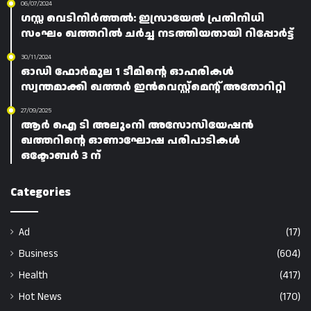
06/07/2024
ഗസ്സ വെടിനിർത്തൽ: ഇസ്രായേൽ പ്രതിനിധി
സംഘം ഖത്തറിൽ ചർച്ച നടത്തിയതായി റിപ്പോർട്ട്
30/11/2024
ഓഡി ഫോർമുല 1 ടീമിന്റെ ഓഹരികൾ
സ്വന്തമാക്കി ഖത്തർ ഇൻവെസ്റ്റ്‌മെൻ്റ് അതോറിറ്റി
27/09/2025
ആര്‍ ഐ ടി അലുംനി അസോസിയേഷന്‍
ഖത്തറിന്റെ ഓണാഘോഷ പരിപാടികൾ
ഒക്ടോബർ 3 ന്
Categories
Ad
(17)
Business
(604)
Health
(417)
Hot News
(170)