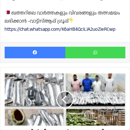
ഖത്തറിലെ വാർത്തകളും വിവരങ്ങളും തത്സമയം
ലഭിക്കാൻ -വാട്ട്സ്ആപ്പ് ഗ്രൂപ്പ്
https://chat.whatsapp.com/K6aHB4QcILIA2uoZieRCwp
Facebook
Wh
ഖത്തറിൽ
വീണ്ടും
വൻ
മയക്കുമരുന്ന്
വേട്ട