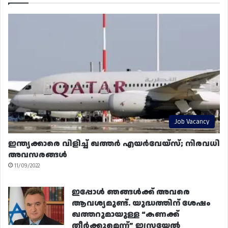
Job Vacancy
ഇന്ത്യക്കാരെ വിളിച്ച് ഖത്തർ എയർവേയ്‌സ്; നിരവധി
അവസരങ്ങൾ
11/09/2022
ഇപ്പോൾ ഞങ്ങൾക്ക് അവരെ
ആവശ്യമുണ്ട്. യുദ്ധത്തിന് ശേഷം
ഖത്തറുമായുള്ള “കണക്ക്
തീർക്കുമെന്ന്” ഇസ്രയേൽ