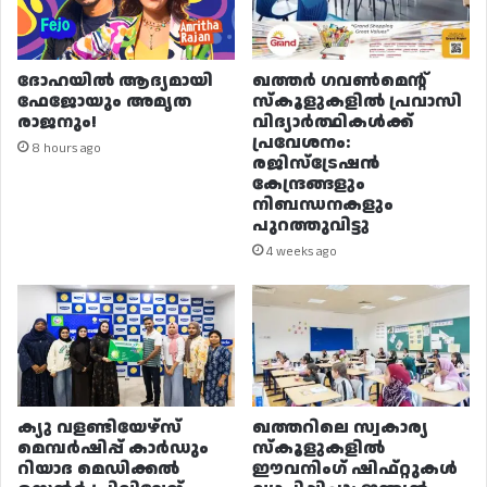
ദോഹയിൽ ആദ്യമായി
ഖത്തർ ഗവൺമെന്റ്
ഫേജോയും അമൃത
സ്കൂളുകളിൽ പ്രവാസി
രാജനും!
വിദ്യാർത്ഥികൾക്ക്
പ്രവേശനം:
8 hours ago
രജിസ്ട്രേഷൻ
കേന്ദ്രങ്ങളും
നിബന്ധനകളും
പുറത്തുവിട്ടു
4 weeks ago
ക്യു വളണ്ടിയേഴ്‌സ്
ഖത്തറിലെ സ്വകാര്യ
മെമ്പർഷിപ്പ് കാർഡും
സ്കൂളുകളിൽ
റിയാദ മെഡിക്കൽ
ഈവനിംഗ് ഷിഫ്റ്റുകൾ