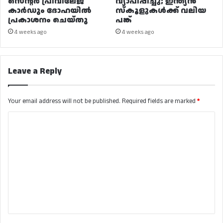
സെന്റർ പ്രിവിലേജ്
വ്യാപിപ്പിച്ചു; ഇന്ത്യൻ
കാർഡും ദോഹയിൽ
സ്കൂളുകൾക്ക് വലിയ
പ്രകാശനം ചെയ്തു
പങ്ക്
4 weeks ago
4 weeks ago
Leave a Reply
Your email address will not be published.
Required fields are marked
*
C
o
m
m
e
n
t