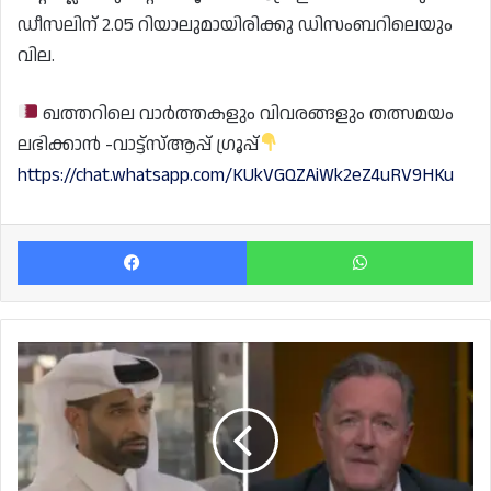
ഡീസലിന് 2.05 റിയാലുമായിരിക്കു ഡിസംബറിലെയും
വില.
ഖത്തറിലെ വാർത്തകളും വിവരങ്ങളും തത്സമയം
ലഭിക്കാൻ -വാട്ട്സ്ആപ്പ് ഗ്രൂപ്പ്
https://chat.whatsapp.com/KUkVGQZAiWk2eZ4uRV9HKu
Facebook
Wh
വിമർശനങ്ങളെ
ഉൾക്കൊള്ളുന്നു;
ലോകകപ്പ്
ഫ്രാൻസ്
നേടും:
സുപ്രീം
കമ്മറ്റി