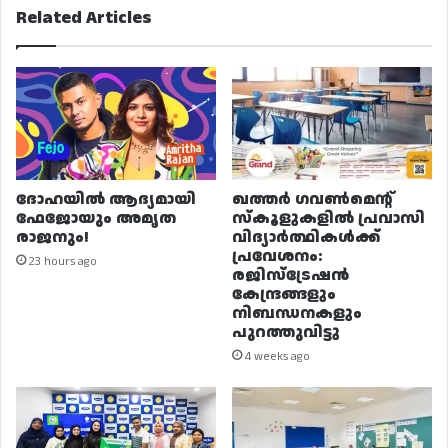
Related Articles
ദോഹയിൽ ആദ്യമായി
ഖത്തർ ഗവൺമെന്റ്
ഫേജോയും അമൃത
സ്കൂളുകളിൽ പ്രവാസി
രാജനും!
വിദ്യാർത്ഥികൾക്ക്
പ്രവേശനം:
23 hours ago
രജിസ്ട്രേഷൻ
കേന്ദ്രങ്ങളും
നിബന്ധനകളും
പുറത്തുവിട്ടു
4 weeks ago