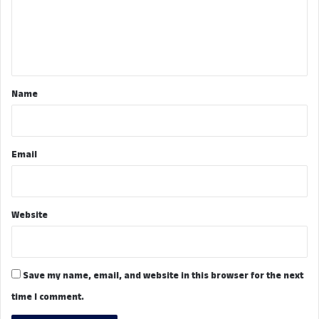
m
e
n
t
*
Name
Email
Website
Save my name, email, and website in this browser for the next
time I comment.