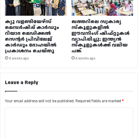
ക്യു വളണ്ടിയേഴ്‌സ്
ഖത്തറിലെ സ്വകാര്യ
മെമ്പർഷിപ്പ് കാർഡും
സ്കൂളുകളിൽ
റിയാദ മെഡിക്കൽ
ഈവനിംഗ് ഷിഫ്റ്റുകൾ
സെന്റർ പ്രിവിലേജ്
വ്യാപിപ്പിച്ചു; ഇന്ത്യൻ
കാർഡും ദോഹയിൽ
സ്കൂളുകൾക്ക് വലിയ
പ്രകാശനം ചെയ്തു
പങ്ക്
4 weeks ago
4 weeks ago
Leave a Reply
Your email address will not be published.
Required fields are marked
*
C
o
m