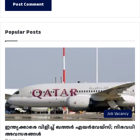
Popular Posts
Job Vacancy
ഇന്ത്യക്കാരെ വിളിച്ച് ഖത്തർ എയർവേയ്‌സ്; നിരവധി
അവസരങ്ങൾ