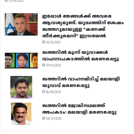
11/09/2022
ഇപ്പോൾ ഞങ്ങൾക്ക് അവരെ
ആവശ്യമുണ്ട്. യുദ്ധത്തിന് ശേഷം
ഖത്തറുമായുള്ള “കണക്ക്
തീർക്കുമെന്ന്” ഇസ്രയേൽ
02/12/2023
ഖത്തറിൽ മൂന്ന് യുവാക്കൾ
വാഹനാപകടത്തിൽ മരണപ്പെട്ടു
27/03/2022
ഖത്തറിൽ വാഹനമിടിച്ച് മലയാളി
യുവാവ് മരണപ്പെട്ടു
26/06/2022
ഖത്തറിൽ ജോലിസ്ഥലത്ത്
അപകടം: മലയാളി മരണപ്പെട്ടു
04/07/2022