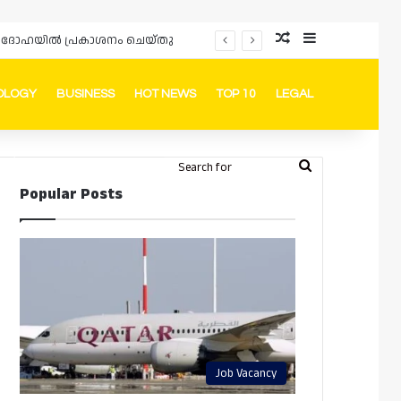
Random Article
Sidebar
പ്രൊമോഷനുകളും ഓഫറുകളും നൽകുമ്പോൾ ഉപഭോക്താക്കളുടെ അവകാശങ്ങൾ ഉറപ്പാക്കണമെന്ന് ഖത്തർ വാണിജ്യ വ്യവസായ മന്ത്രാലയത്തിന്റെ (MoCI) നിർദ്ദേശം
OLOGY
BUSINESS
HOT NEWS
TOP 10
LEGAL
ook
stagram
Telegram
Whatsapp
Random Article
Switch skin
Search
Login
Popular Posts
for
Job Vacancy