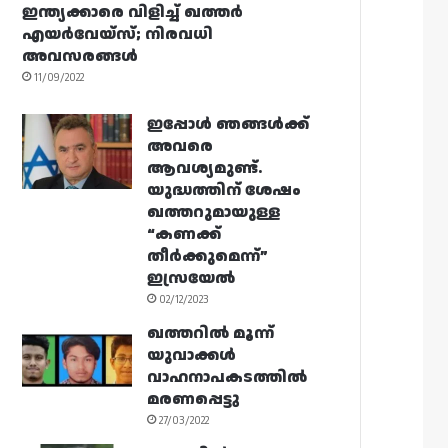
ഇന്ത്യക്കാരെ വിളിച്ച് ഖത്തർ
എയർവേയ്‌സ്; നിരവധി
അവസരങ്ങൾ
11/09/2022
ഇപ്പോൾ ഞങ്ങൾക്ക്
അവരെ
ആവശ്യമുണ്ട്.
യുദ്ധത്തിന് ശേഷം
ഖത്തറുമായുള്ള
“കണക്ക്
തീർക്കുമെന്ന്”
ഇസ്രയേൽ
02/12/2023
ഖത്തറിൽ മൂന്ന്
യുവാക്കൾ
വാഹനാപകടത്തിൽ
മരണപ്പെട്ടു
27/03/2022