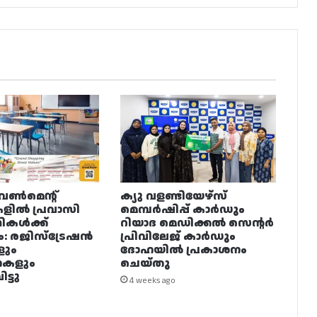
വൺമെന്റ്
ക്യു വളണ്ടിയേഴ്‌സ്
ളിൽ പ്രവാസി
മെമ്പർഷിപ്പ് കാർഡും
ഥികൾക്ക്
റിയാദ മെഡിക്കൽ സെന്റർ
ം: രജിസ്ട്രേഷൻ
പ്രിവിലേജ് കാർഡും
ളും
ദോഹയിൽ പ്രകാശനം
നകളും
ചെയ്തു
ട്ടു
4 weeks ago