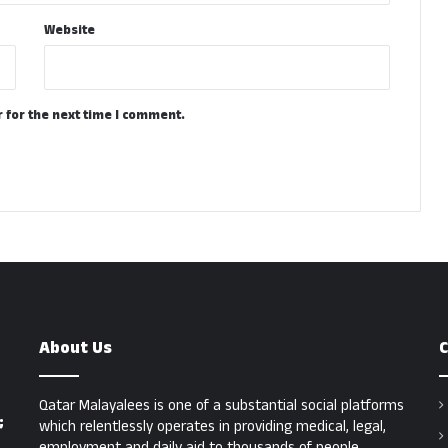
Website
 for the next time I comment.
About Us
C
Qatar Malayalees is one of a substantial social platforms
;
which relentlessly operates in providing medical, legal,
employment and daily aid to thousands of people