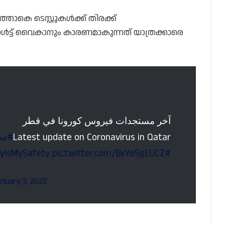
യത്താകെ ടെസ്റ്റുകൾക്ക് തിരക്ക്
സൾട്ട് വൈകാനും കാരണമാകുന്നത് യാത്രക്കാരെ
آخر مستجدات فيروس كورونا في قطر
سلا
Latest update on Coronavirus in Qatar
pic.twitter.com/BkYe5gEUCZ
#YourSafetyIsMySafety
anuary 3, 2022