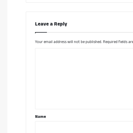
Leave a Reply
Your email address will not be published.
Required fields a
C
o
m
m
e
n
t
*
Name