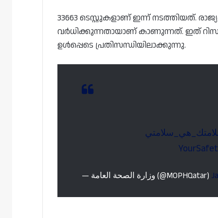
33663 ടെസ്റ്റുകളാണ് ഇന്ന് നടത്തിയത്. രാജ്
വർധിക്കുന്നതായാണ് കാണുന്നത്. ഇത് റി
ഉൾപ്പെടെ പ്രതിസന്ധിയിലാക്കുന്നു.
#متك_هي_سلامتي
— وزارة الصحة العامة (@MOPHQatar)
J