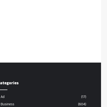
ategories
Ad
(17)
Business
(604)