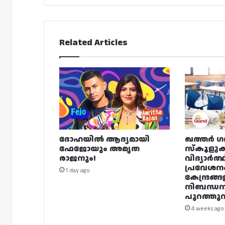
Related Articles
ദോഹയിൽ ആദ്യമായി
ഖത്തർ ഗ
ഫേജോയും അമൃത
സ്കൂളുക
രാജനും!
വിദ്യാർത്
പ്രവേശന
1 day ago
കേന്ദ്രങ്ങ
നിബന്ധ
പുറത്തുവി
4 weeks ago