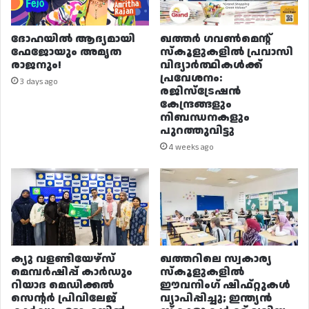
ദോഹയിൽ ആദ്യമായി
ഖത്തർ ഗവൺമെന്റ്
ഫേജോയും അമൃത
സ്കൂളുകളിൽ പ്രവാസി
രാജനും!
വിദ്യാർത്ഥികൾക്ക്
പ്രവേശനം:
3 days ago
രജിസ്ട്രേഷൻ
കേന്ദ്രങ്ങളും
നിബന്ധനകളും
പുറത്തുവിട്ടു
4 weeks ago
ക്യു വളണ്ടിയേഴ്‌സ്
ഖത്തറിലെ സ്വകാര്യ
മെമ്പർഷിപ്പ് കാർഡും
സ്കൂളുകളിൽ
റിയാദ മെഡിക്കൽ
ഈവനിംഗ് ഷിഫ്റ്റുകൾ
സെന്റർ പ്രിവിലേജ്
വ്യാപിപ്പിച്ചു; ഇന്ത്യൻ