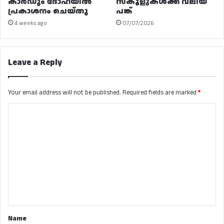
കാർഡും ദോഹയിൽ
സ്കൂളുകൾക്ക് വലിയ
പ്രകാശനം ചെയ്തു
പങ്ക്
4 weeks ago
07/07/2026
Leave a Reply
Your email address will not be published.
Required fields are marked
*
C
o
m
m
e
n
t
*
Name