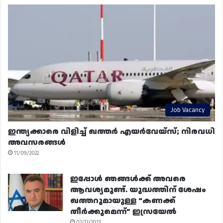
Job Vacancy
ഇന്ത്യക്കാരെ വിളിച്ച് ഖത്തർ എയർവേയ്‌സ്; നിരവധി
അവസരങ്ങൾ
11/09/2022
ഇപ്പോൾ ഞങ്ങൾക്ക് അവരെ
ആവശ്യമുണ്ട്. യുദ്ധത്തിന് ശേഷം
ഖത്തറുമായുള്ള “കണക്ക്
തീർക്കുമെന്ന്” ഇസ്രയേൽ
02/12/2023