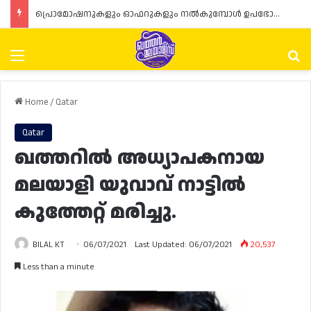
പ്രൊമോഷനുകളും ഓഫറുകളും നൽകുമ്പോൾ ഉപഭോക്താക്കളുടെ അവകാശങ്ങൾ ഉറപ്പാക്കണമെന്ന് ഖത്തർ വാണിജ്യ വ്യവസായ മന്ത്രാലയത്തിന്റെ (MoCI) നിർദ്ദേശം
Menu
Se
Home
/
Qatar
Qatar
ഖത്തറിൽ അധ്യാപകനായ
മലയാളി യുവാവ് നാട്ടിൽ
കുത്തേറ്റ് മരിച്ചു.
BILAL KT
06/07/2021
Last Updated: 06/07/2021
20,537
Less than a minute